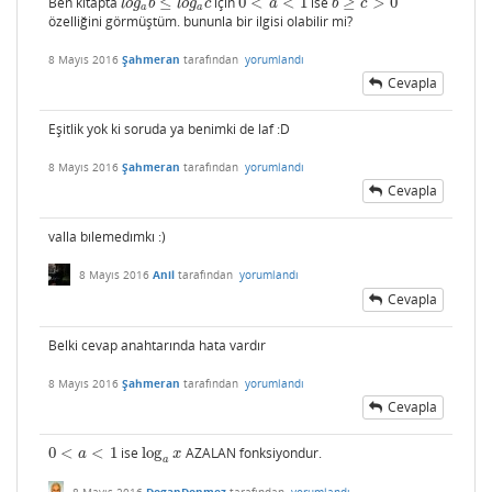
Ben kitapta
≤
için
0
<
<
1
ise
≥
>
0
l
o
g
a
b
≤
l
o
g
a
c
0
<
a
<
1
b
≥
c
>
0
l
o
g
b
l
o
g
c
a
b
c
a
a
özelliğini görmüştüm. bununla bir ilgisi olabilir mi?
8 Mayıs 2016
Şahmeran
tarafından
yorumlandı
Cevapla
Eşitlik yok ki soruda ya benimki de laf :D
8 Mayıs 2016
Şahmeran
tarafından
yorumlandı
Cevapla
valla bılemedımkı :)
8 Mayıs 2016
Anil
tarafından
yorumlandı
Cevapla
Belki cevap anahtarında hata vardır
8 Mayıs 2016
Şahmeran
tarafından
yorumlandı
Cevapla
0
<
<
1
ise
log
AZALAN fonksiyondur.
0
<
a
<
1
log
a
x
a
x
a
8 Mayıs 2016
DoganDonmez
tarafından
yorumlandı