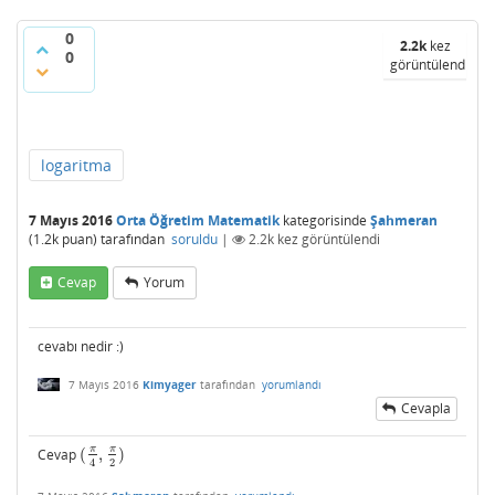
0
2.2k
kez
0
görüntülendi
logaritma
7 Mayıs 2016
Orta Öğretim Matematik
kategorisinde
Şahmeran
(
1.2k
puan)
tarafından
soruldu
|
2.2k
kez görüntülendi
Cevap
Yorum
cevabı nedir :)
7 Mayıs 2016
Kimyager
tarafından
yorumlandı
Cevapla
π
π
Cevap
(
,
)
(
π
4
,
π
2
)
2
4