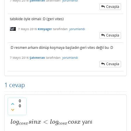
7 Mayıs 2016
Şahmeran
tarafından
yorumlandı
Cevapla
tabikide öyle olmalı :D (geri vites)
7 Mayıs 2016
Kimyager
tarafından
yorumlandı
Cevapla
:D resmen arkanı dönüp koşmaya başladın geri vites değil bu :D
7 Mayıs 2016
Şahmeran
tarafından
yorumlandı
Cevapla
1
cevap
0
0
<
yani
l
o
g
c
o
s
x
s
i
n
x
<
l
o
g
c
o
s
x
c
o
s
x
l
o
g
s
i
n
x
l
o
g
c
o
s
x
c
o
s
x
c
o
s
x