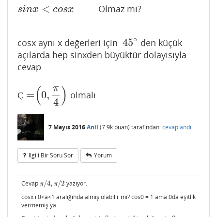
<
Olmaz mı?
s
i
n
x
<
c
o
s
x
s
i
n
x
c
o
s
x
∘
45
cosx aynı x değerleri için
den küçük
45
∘
açılarda hep sinxden büyüktür dolayısıyla
cevap
π
(
)
=
0
,
olmalı
Ç
=
(
0
,
π
4
)
Ç
4
7 Mayıs 2016
Anil
(
7.9k
puan)
tarafından
cevaplandı
Ilgili Bir Soru Sor
Yorum
Cevap
/
4
,
/
2
yazıyor.
π
/
4
,
π
/
2
π
π
cosx i 0<a<1 aralığında almış olabilir mi? cos0 = 1 ama 0da eşitlik
vermemiş ya.