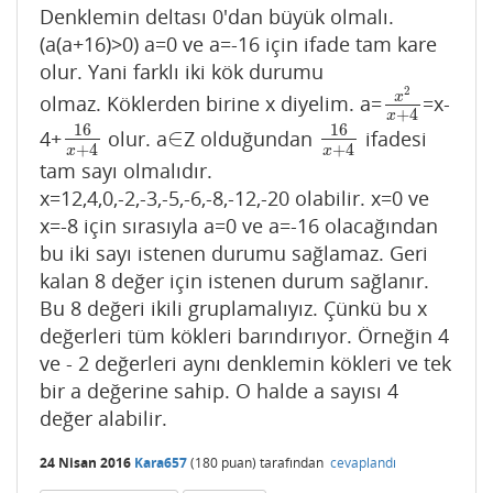
Denklemin deltası 0'dan büyük olmalı.
(a(a+16)>0) a=0 ve a=-16 için ifade tam kare
olur. Yani farklı iki kök durumu
2
x
olmaz. Köklerden birine x diyelim. a=
=x-
x
2
x
+
4
+
4
x
16
16
∈
4+
olur. a
Z olduğundan
ifadesi
16
x
+
4
∈
16
x
+
4
+
4
+
4
x
x
tam sayı olmalıdır.
x=12,4,0,-2,-3,-5,-6,-8,-12,-20 olabilir. x=0 ve
x=-8 için sırasıyla a=0 ve a=-16 olacağından
bu iki sayı istenen durumu sağlamaz. Geri
kalan 8 değer için istenen durum sağlanır.
Bu 8 değeri ikili gruplamalıyız. Çünkü bu x
değerleri tüm kökleri barındırıyor. Örneğin 4
ve - 2 değerleri aynı denklemin kökleri ve tek
bir a değerine sahip. O halde a sayısı 4
değer alabilir.
24 Nisan 2016
Kara657
(
180
puan)
tarafından
cevaplandı