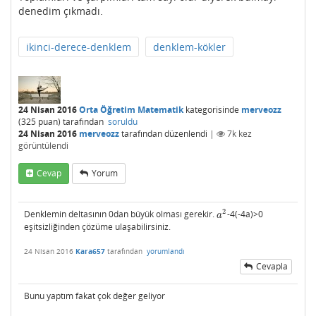
denedim çıkmadı.
ikinci-derece-denklem
denklem-kökler
24 Nisan 2016
Orta Öğretim Matematik
kategorisinde
merveozz
(
325
puan)
tarafından
soruldu
24 Nisan 2016
merveozz
tarafından
düzenlendi
|
7k
kez
görüntülendi
Cevap
Yorum
2
Denklemin deltasının 0dan büyük olması gerekir.
-4(-4a)>0
a
2
a
eşitsizliğinden çözüme ulaşabilirsiniz.
24 Nisan 2016
Kara657
tarafından
yorumlandı
Cevapla
Bunu yaptım fakat çok değer geliyor