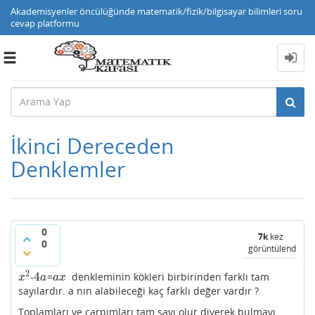
Akademisyenler öncülüğünde matematik/fizik/bilgisayar bilimleri soru
cevap platformu
Toggle
navigation
İkinci Dereceden
Denklemler
0
7k
kez
0
görüntülendi
2
4
-
=
denkleminin kökleri birbirinden farklı tam
x
2
4
a
a
x
x
a
a
x
sayılardır. a nın alabileceği kaç farklı değer vardır ?
Toplamları ve çarpımları tam sayı olur diyerek bulmayı