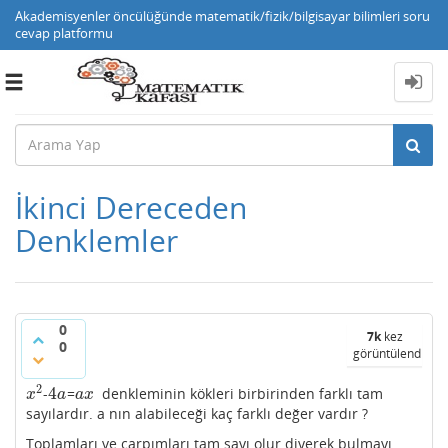
Akademisyenler öncülüğünde matematik/fizik/bilgisayar bilimleri soru
cevap platformu
Toggle
navigation
İkinci Dereceden
Denklemler
0
7k
kez
0
görüntülendi
2
4
-
=
denkleminin kökleri birbirinden farklı tam
x
2
4
a
a
x
x
a
a
x
sayılardır. a nın alabileceği kaç farklı değer vardır ?
Toplamları ve çarpımları tam sayı olur diyerek bulmayı