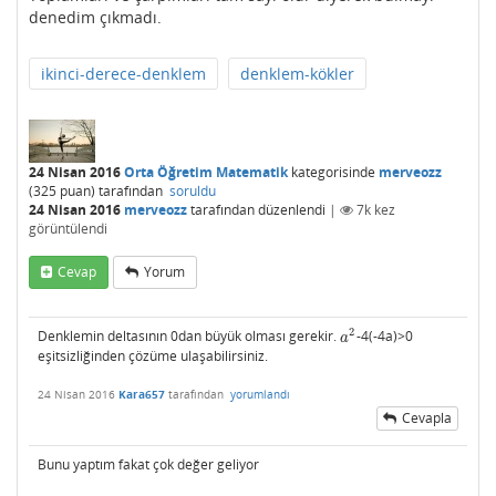
denedim çıkmadı.
ikinci-derece-denklem
denklem-kökler
24 Nisan 2016
Orta Öğretim Matematik
kategorisinde
merveozz
(
325
puan)
tarafından
soruldu
24 Nisan 2016
merveozz
tarafından
düzenlendi
|
7k
kez
görüntülendi
Cevap
Yorum
2
Denklemin deltasının 0dan büyük olması gerekir.
-4(-4a)>0
a
2
a
eşitsizliğinden çözüme ulaşabilirsiniz.
24 Nisan 2016
Kara657
tarafından
yorumlandı
Cevapla
Bunu yaptım fakat çok değer geliyor