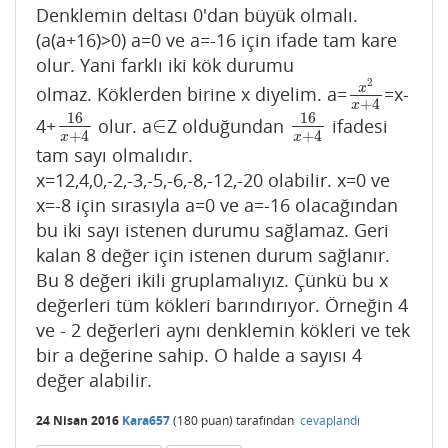
Denklemin deltası 0'dan büyük olmalı.
(a(a+16)>0) a=0 ve a=-16 için ifade tam kare
olur. Yani farklı iki kök durumu
2
x
olmaz. Köklerden birine x diyelim. a=
=x-
x
2
x
+
4
+
4
x
16
16
∈
4+
olur. a
Z olduğundan
ifadesi
16
x
+
4
∈
16
x
+
4
+
4
+
4
x
x
tam sayı olmalıdır.
x=12,4,0,-2,-3,-5,-6,-8,-12,-20 olabilir. x=0 ve
x=-8 için sırasıyla a=0 ve a=-16 olacağından
bu iki sayı istenen durumu sağlamaz. Geri
kalan 8 değer için istenen durum sağlanır.
Bu 8 değeri ikili gruplamalıyız. Çünkü bu x
değerleri tüm kökleri barındırıyor. Örneğin 4
ve - 2 değerleri aynı denklemin kökleri ve tek
bir a değerine sahip. O halde a sayısı 4
değer alabilir.
24 Nisan 2016
Kara657
(
180
puan)
tarafından
cevaplandı