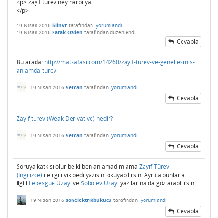
<p> zayıf türev ney harbi ya
</p>
19 Nisan 2016
hllnvr
tarafından
yorumlandı
19 Nisan 2016
Safak Ozden
tarafından
düzenlendi
Cevapla
Bu arada:
http://matkafasi.com/14260/zayif-turev-ve-genellesmis-
anlamda-turev
19 Nisan 2016
Sercan
tarafından
yorumlandı
Cevapla
Zayif turev (Weak Derivative) nedir?
19 Nisan 2016
Sercan
tarafından
yorumlandı
Cevapla
Soruya katkısı olur belki ben anlamadım ama
Zayıf Türev
(İngilizce)
ile ilgili vikipedi yazısını okuyabilirsin. Ayrıca bunlarla
ilgili
Lebesgue Uzayı
ve
Sobolev Uzayı
yazılarına da göz atabilirsin.
19 Nisan 2016
sonelektrikbukucu
tarafından
yorumlandı
Cevapla