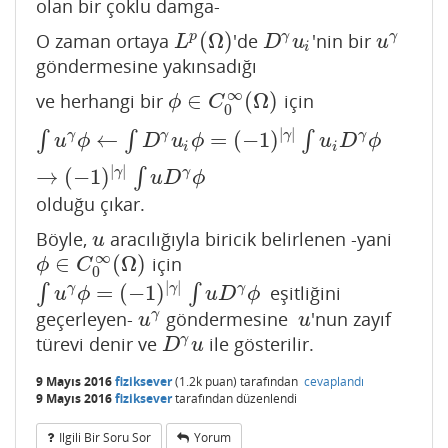
olan bir çoklu damga-
(
Ω
)
p
γ
γ
O zaman ortaya
'de
'nin bir
L
p
(
Ω
)
D
γ
u
i
u
γ
L
D
u
u
i
göndermesine yakınsadığı
∞
∈
(
Ω
)
ve herhangi bir
için
ϕ
∈
C
0
∞
(
Ω
)
ϕ
C
0
|
|
←
=
(
−
1
)
γ
γ
γ
γ
∫
∫
∫
∫
u
γ
ϕ
←
∫
D
γ
u
i
ϕ
=
(
−
1
)
|
γ
|
∫
u
i
D
γ
ϕ
→
(
−
1
)
|
γ
|
∫
u
D
γ
ϕ
u
ϕ
D
u
ϕ
u
D
ϕ
i
i
|
|
→
(
−
1
)
γ
γ
∫
u
D
ϕ
olduğu çıkar.
Böyle,
aracılığıyla biricik belirlenen -yani
u
u
∞
∈
(
Ω
)
için
ϕ
∈
C
0
∞
(
Ω
)
ϕ
C
0
|
|
=
(
−
1
)
γ
γ
γ
∫
∫
eşitliğini
∫
u
γ
ϕ
=
(
−
1
)
|
γ
|
∫
u
D
γ
ϕ
u
ϕ
u
D
ϕ
γ
geçerleyen-
göndermesine
'nun zayıf
u
γ
u
u
u
γ
türevi denir ve
ile gösterilir.
D
γ
u
D
u
9 Mayıs 2016
fiziksever
(
1.2k
puan)
tarafından
cevaplandı
9 Mayıs 2016
fiziksever
tarafından
düzenlendi
Ilgili Bir Soru Sor
Yorum