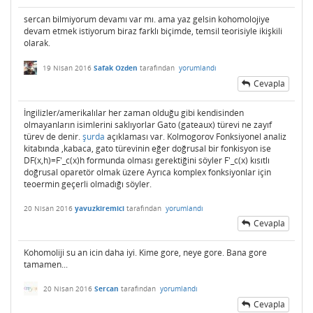
sercan bilmiyorum devamı var mı. ama yaz gelsin kohomolojiye
devam etmek istiyorum biraz farklı biçimde, temsil teorisiyle ikişkili
olarak.
19 Nisan 2016
Safak Ozden
tarafından
yorumlandı
Cevapla
İngilizler/amerikalılar her zaman olduğu gibi kendisinden
olmayanların isimlerini saklıyorlar Gato (gateaux) türevi ne zayıf
türev de denir.
şurda
açıklaması var. Kolmogorov Fonksiyonel analiz
kitabında ,kabaca, gato türevinin eğer doğrusal bir fonkisyon ise
DF(x,h)=F'_c(x)h formunda olması gerektiğini söyler F'_c(x) kısıtlı
doğrusal oparetör olmak üzere Ayrıca komplex fonksiyonlar için
teoermin geçerli olmadığı söyler.
20 Nisan 2016
yavuzkiremici
tarafından
yorumlandı
Cevapla
Kohomoliji su an icin daha iyi. Kime gore, neye gore. Bana gore
tamamen...
20 Nisan 2016
Sercan
tarafından
yorumlandı
Cevapla