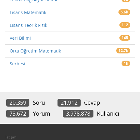
Lisans Matematik
5.6k
Lisans Teorik Fizik
112
Veri Bilimi
145
Orta Öğretim Matematik
12.7k
Serbest
1k
20,359
Soru
21,912
Cevap
73,672
Yorum
3,978,878
Kullanıcı
İletişim