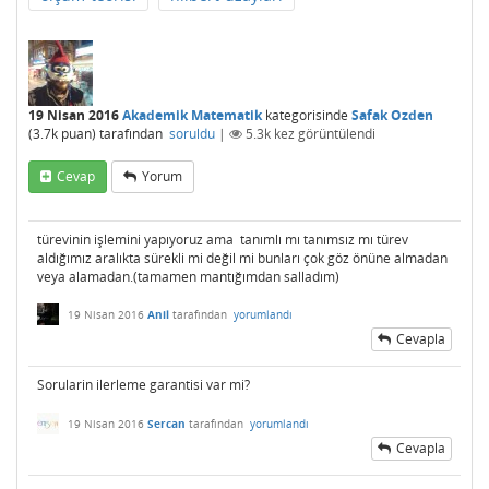
19 Nisan 2016
Akademik Matematik
kategorisinde
Safak Ozden
(
3.7k
puan)
tarafından
soruldu
|
5.3k
kez görüntülendi
Cevap
Yorum
türevinin işlemini yapıyoruz ama tanımlı mı tanımsız mı türev
aldığımız aralıkta sürekli mi değil mi bunları çok göz önüne almadan
veya alamadan.(tamamen mantığımdan salladım)
19 Nisan 2016
Anil
tarafından
yorumlandı
Cevapla
Sorularin ilerleme garantisi var mi?
19 Nisan 2016
Sercan
tarafından
yorumlandı
Cevapla