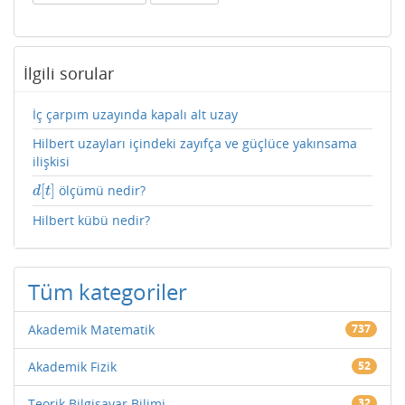
İlgili sorular
İç çarpım uzayında kapalı alt uzay
Hilbert uzayları içindeki zayıfça ve güçlüce yakınsama
ilişkisi
[
]
ölçümü nedir?
d
[
t
]
d
t
Hilbert kübü nedir?
Tüm kategoriler
Akademik Matematik
737
Akademik Fizik
52
Teorik Bilgisayar Bilimi
32