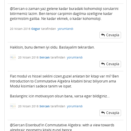
@Sercan o zaman yaz gelene kadar buradaki kohomoloji sorularini
bitirmemiz lazim. Ben tensor carpimin dagilma ozelligine kadar
getirmistim galiba. Ne kadar ekmek, o kadar kohomoloji.
20 Nisan 2016
Ozgur
tarafından
yorumlandı
Cevapla
Haklisin, bunu demen iyi oldu. Baslayalim tekrardan.
20 Nisan 2016
Sercan
tarafından
yorumlandı
Cevapla
Flat modul vs hissel seklini cizen,guzel anlatan bir kitap var mi? Ben
Introduction to Commutative Algebra kitabini biraz biliyorum ama
Modul kisimlari sadece tanim ve ispat.
Baslanginc icin motivasyon olsun bana, varsa eger bildiginiz...
20 Nisan 2016
Sercan
tarafından
yorumlandı
Cevapla
@Sercan Eisenbud'in Commutative Algebra: with a view towards
algebraic geometry kitabi guzel bence.