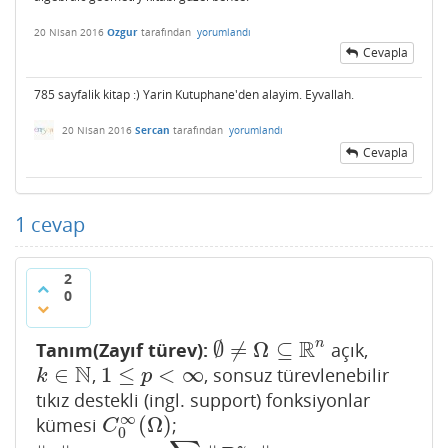
20 Nisan 2016
Ozgur
tarafından
yorumlandı
Cevapla
785 sayfalik kitap :) Yarin Kutuphane'den alayim. Eyvallah.
20 Nisan 2016
Sercan
tarafından
yorumlandı
Cevapla
1
cevap
2
0
R
n
∅
≠
Ω
⊆
Tanım(Zayıf türev):
açık,
∅
≠
Ω
⊆
R
n
N
∈
1
≤
<
∞
,
, sonsuz türevlenebilir
k
∈
N
1
≤
p
<
∞
k
p
tıkız destekli (ingl. support) fonksiyonlar
∞
(
Ω
)
kümesi
;
C
0
∞
(
Ω
)
C
0