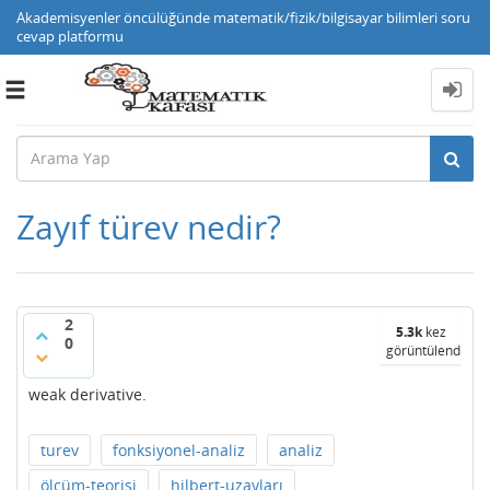
Akademisyenler öncülüğünde matematik/fizik/bilgisayar bilimleri soru
cevap platformu
Toggle
navigation
Zayıf türev nedir?
2
5.3k
kez
0
görüntülendi
weak derivative.
turev
fonksiyonel-analiz
analiz
ölçüm-teorisi
hilbert-uzayları