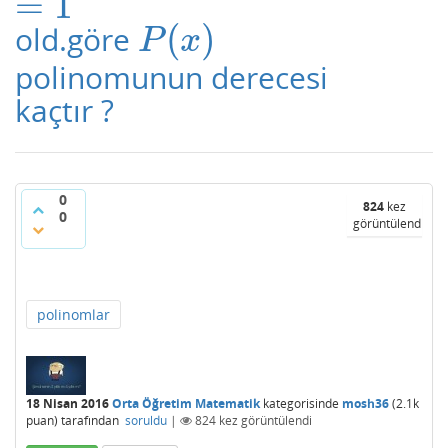
=
1
(
)
old.göre
P
(
x
)
P
x
polinomunun derecesi
kaçtır ?
0
824
kez
0
görüntülendi
polinomlar
18 Nisan 2016
Orta Öğretim Matematik
kategorisinde
mosh36
(
2.1k
puan)
tarafından
soruldu
|
824
kez görüntülendi