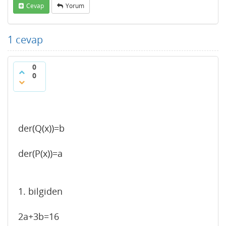
Cevap
Yorum
1
cevap
0
0
der(Q(x))=b
der(P(x))=a
1. bilgiden
2a+3b=16