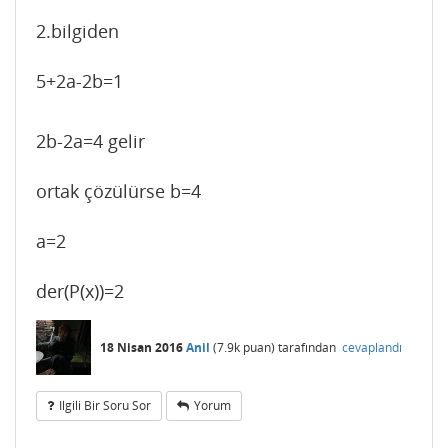
2.bilgiden
5+2a-2b=1
2b-2a=4 gelir
ortak çözülürse b=4
a=2
der(P(x))=2
18 Nisan 2016
Anil
(
7.9k
puan)
tarafından
cevaplandı
Ilgili Bir Soru Sor
Yorum