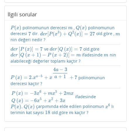
İlgili sorular
(
)
(
)
polinomunun derecesi
,
polinomunun
P
(
x
)
m
Q
(
x
)
P
x
m
Q
x
3
2
7
[
(
)
+
(
)
]
=
27
derecesi
dir.
old.göre ,
7
d
e
r
[
P
(
x
3
)
+
Q
2
(
x
)
]
=
27
m
d
e
r
P
x
Q
x
m
nin değeri nedir ?
[
(
)
]
=
7
[
(
)
]
=
7
ve
old.göre
d
e
r
[
P
(
x
)
]
=
7
d
e
r
[
Q
(
x
)
]
=
7
d
e
r
P
x
d
e
r
Q
x
[
(
+
1
)
−
(
+
2
)
]
=
ifadesinde
nin
d
e
r
[
Q
(
x
+
1
)
−
P
(
x
+
2
)
]
=
m
m
d
e
r
Q
x
P
x
m
m
alabileceği değerler toplamı kaçtır ?
4
−
3
a
+
1
−
5
(
)
=
2.
+
+
7
a
a
polinomunun
P
(
x
)
=
2.
x
a
−
5
+
x
4
a
−
3
a
+
1
+
7
P
x
x
x
derecesi kaçtır ?
6
5
(
)
=
−
3
+
+
2
P
x
x
m
x
m
x
ifadesinde
P
(
x
)
=
−
3
x
6
+
m
x
5
+
2
m
x
Q
(
x
)
=
−
6
x
5
+
x
2
+
3
x
5
2
(
)
=
−
6
+
+
3
Q
x
x
x
x
6
(
)
.
(
)
çarpımında elde edilen polinomun
lı
P
(
x
)
.
Q
(
x
)
x
6
P
x
Q
x
x
18
terimin kat sayısı
old.göre
kaçtır ?
18
m
m