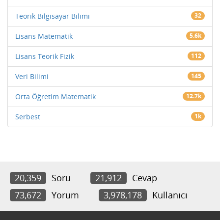
Teorik Bilgisayar Bilimi
32
Lisans Matematik
5.6k
Lisans Teorik Fizik
112
Veri Bilimi
145
Orta Öğretim Matematik
12.7k
Serbest
1k
20,359
Soru
21,912
Cevap
73,672
Yorum
3,978,178
Kullanıcı