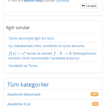
31 Mart 2016
Mehmet Toktaş
tarafından
yorumlandı
Cevapla
İlgili sorular
Türev tanımıyla ilgili bir soru
Uç noktalardaki limit, süreklilik ve türev durumu
R
R
(
)
=
:
→
x
kuralı ile verilen
fonksiyonunun
f
(
x
)
=
e
x
f
:
R
→
R
f
x
e
f
türevini türev tanımından hareketle bulunuz.
Süreklilik ve Türev
Tüm kategoriler
Akademik Matematik
737
Akademik Fizik
52