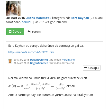
30 Mart 2016
Lisans Matematik
kategorisinde
Esra Kayhan
(
25
puan)
tarafından
soruldu
|
762
kez görüntülendi
Cevap
Yorum
Esra Kayhan bu soruyu daha önce de sormuşsun galiba.
http://matkafasi.com/66892/turev
30 Mart 2016
DoganDonmez
tarafından
yorumlandı
30 Mart 2016
DoganDonmez
tarafından
düzenlendi
Cevapla
Normal olarak,bölümün türevi kuralına göre türeteceksiniz.
2
2
0.
(
+
)
−
.
(
2
)
a
z
b
z
−
4
b
z
b
′
(
)
=
2.
=
olmalı.
h
′
(
z
)
=
2.
b
a
+
z
2
0.
(
a
+
z
2
)
−
b
.
(
2
z
)
(
a
+
z
2
)
2
=
−
4
b
2
z
(
a
+
z
2
)
3
h
z
3
2
2
+
2
2
a
z
(
+
)
(
+
)
a
z
a
z
Ama
karmaşık sayı ise durumun yorumunu sana bırakıyorum.
z
z