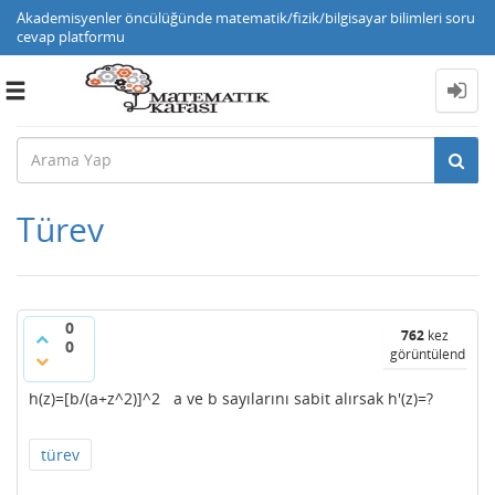
Akademisyenler öncülüğünde matematik/fizik/bilgisayar bilimleri soru
cevap platformu
Toggle
navigation
Türev
0
762
kez
0
görüntülendi
h(z)=[b/(a+z^2)]^2 a ve b sayılarını sabit alırsak h'(z)=?
türev