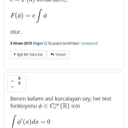
∫
(
)
=
F
(
ϕ
)
=
c
∫
ϕ
F
ϕ
c
ϕ
olur.
5 Nisan 2015
Ozgur
(
2.5k
puan)
tarafından
cevaplandı
Ilgili Bir Soru Sor
Yorum
0
0
Benim kafami asil kurcalayan sey, her test
R
∞
∈
(
)
fonksiyonu
icin
ϕ
∈
C
c
∞
(
R
)
ϕ
C
c
∫
′
(
)
=
0
∫
ϕ
′
(
x
)
d
x
=
0
ϕ
x
d
x