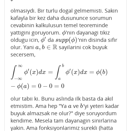
olmasiydi. Bir turlu dogal gelmemisti. Sakin
kafayla bir kez daha dusununce sorumun
cevabinin kalkulusun temel teoreminde
yattigini goruyorum.
'nin dayanagi tikiz
ϕ
ϕ
′
(
)
oldugu icin,
da
'nin disinda sifir
ϕ
′
s
u
p
p
(
ϕ
)
ϕ
s
u
p
p
ϕ
R
,
∈
olur. Yani
sayilarini cok buyuk
a
,
b
∈
R
a
b
secersem,
∞
b
∫
−
∞
∞
ϕ
′
(
x
)
d
x
=
∫
a
b
ϕ
′
(
x
)
d
x
=
ϕ
(
b
)
−
ϕ
(
a
)
=
0
−
0
=
0
∫
∫
′
′
(
)
=
(
)
=
(
)
ϕ
x
d
x
ϕ
x
d
x
ϕ
b
−
∞
a
−
(
)
=
0
−
0
=
0
ϕ
a
olur tabii ki. Bunu aslinda ilk basta da akil
etmistim. Ama hep "Ya
ve
'yi yeteri kadar
a
b
a
b
buyuk almazsak ne olur?" diye soruyordum
kendime. Mesela tam dayanagin sinirlarina
yakin. Ama fonksiyonlarimiz surekli (hatta