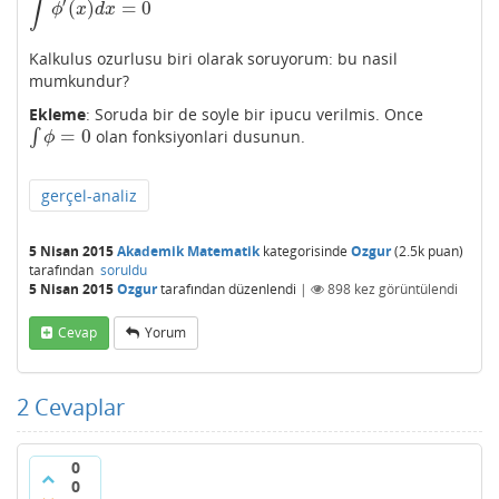
∫
′
(
)
=
0
∫
ϕ
′
(
x
)
d
x
=
0
ϕ
x
d
x
Kalkulus ozurlusu biri olarak soruyorum: bu nasil
mumkundur?
Ekleme
: Soruda bir de soyle bir ipucu verilmis. Once
=
0
∫
olan fonksiyonlari dusunun.
∫
ϕ
=
0
ϕ
gerçel-analiz
5 Nisan 2015
Akademik Matematik
kategorisinde
Ozgur
(
2.5k
puan)
tarafından
soruldu
5 Nisan 2015
Ozgur
tarafından
düzenlendi
|
898
kez görüntülendi
Cevap
Yorum
2
Cevaplar
0
0