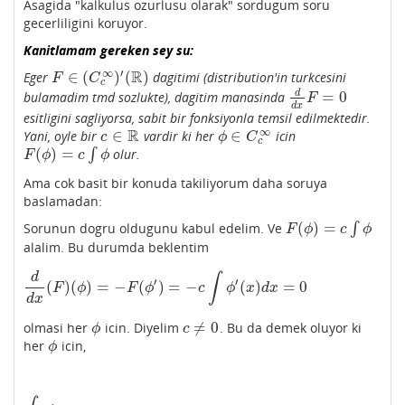
Asagida "kalkulus ozurlusu olarak" sordugum soru
gecerliligini koruyor.
Kanitlamam gereken sey su:
′
∞
R
∈
(
)
(
)
Eger
dagitimi (distribution'in turkcesini
F
∈
(
C
c
∞
)
′
(
R
)
F
C
c
d
=
0
bulamadim tmd sozlukte), dagitim manasinda
d
d
x
F
=
0
F
d
x
esitligini sagliyorsa, sabit bir fonksiyonla temsil edilmektedir.
∞
R
∈
∈
Yani, oyle bir
vardir ki her
icin
c
∈
R
ϕ
∈
C
c
∞
c
ϕ
C
c
(
)
=
∫
olur.
F
(
ϕ
)
=
c
∫
ϕ
F
ϕ
c
ϕ
Ama cok basit bir konuda takiliyorum daha soruya
baslamadan:
(
)
=
Sorunun dogru oldugunu kabul edelim. Ve
∫
F
(
ϕ
)
=
c
∫
ϕ
F
ϕ
c
ϕ
alalim. Bu durumda beklentim
∫
d
′
′
(
)
(
)
=
−
(
)
=
−
(
)
=
0
d
d
x
(
F
)
(
ϕ
)
=
−
F
(
ϕ
′
)
=
−
c
∫
ϕ
′
(
x
)
d
x
=
0
F
ϕ
F
ϕ
c
ϕ
x
d
x
d
x
≠
0
olmasi her
icin. Diyelim
. Bu da demek oluyor ki
ϕ
c
≠
0
ϕ
c
her
icin,
ϕ
ϕ