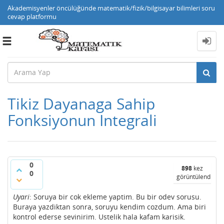
Akademisyenler öncülüğünde matematik/fizik/bilgisayar bilimleri soru
cevap platformu
Toggle
navigation
Tikiz Dayanaga Sahip
Fonksiyonun Integrali
0
898
kez
0
görüntülendi
Uyari
: Soruya bir cok ekleme yaptim. Bu bir odev sorusu.
Buraya yazdiktan sonra, soruyu kendim cozdum. Ama biri
kontrol ederse sevinirim. Ustelik hala kafam karisik.