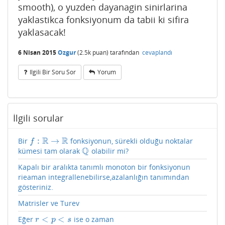
smooth), o yuzden dayanagin sinirlarina
yaklastikca fonksiyonum da tabii ki sifira
yaklasacak!
6 Nisan 2015
Ozgur
(
2.5k
puan)
tarafından
cevaplandı
Ilgili Bir Soru Sor
Yorum
İlgili sorular
R
R
:
→
Bir
fonksiyonun, sürekli olduğu noktalar
f
:
R
→
R
f
Q
kümesi tam olarak
olabilir mi?
Q
Kapalı bir aralıkta tanımlı monoton bir fonksiyonun
rieaman integrallenebilirse,azalanlığın tanımından
gösteriniz.
Matrisler ve Turev
<
<
Eğer
ise o zaman
r
<
p
<
s
r
p
s