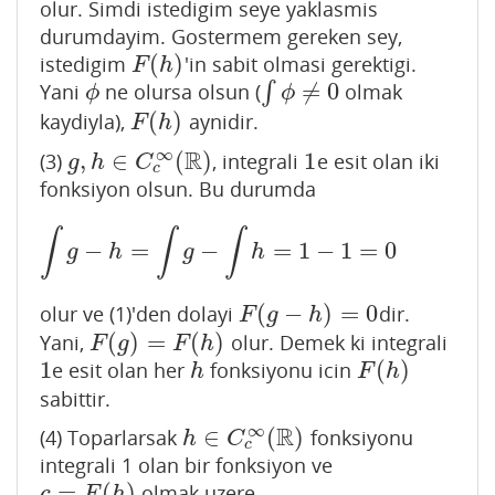
olur. Simdi istedigim seye yaklasmis
durumdayim. Gostermem gereken sey,
(
)
istedigim
'in sabit olmasi gerektigi.
F
(
h
)
F
h
≠
0
Yani
ne olursa olsun (
∫
olmak
ϕ
∫
ϕ
≠
0
ϕ
ϕ
(
)
kaydiyla),
aynidir.
F
(
h
)
F
h
R
∞
,
∈
(
)
1
(3)
, integrali
e esit olan iki
g
,
h
∈
C
c
∞
(
R
)
1
g
h
C
c
fonksiyon olsun. Bu durumda
∫
∫
∫
−
=
−
=
1
−
1
=
0
∫
g
−
h
=
∫
g
−
∫
h
=
1
−
1
=
0
g
h
g
h
(
−
)
=
0
olur ve (1)'den dolayi
dir.
F
(
g
−
h
)
=
0
F
g
h
(
)
=
(
)
Yani,
olur. Demek ki integrali
F
(
g
)
=
F
(
h
)
F
g
F
h
1
(
)
e esit olan her
fonksiyonu icin
1
h
F
(
h
)
h
F
h
sabittir.
R
∞
∈
(
)
(4) Toparlarsak
fonksiyonu
h
∈
C
c
∞
(
R
)
h
C
c
integrali 1 olan bir fonksiyon ve
=
(
)
olmak uzere,
c
=
F
(
h
)
c
F
h