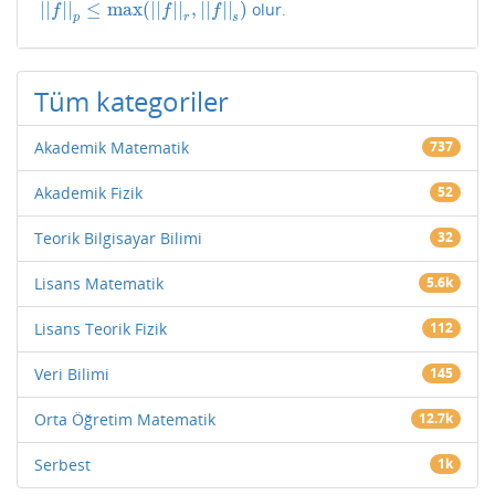
|
|
|
|
≤
max
(
|
|
|
|
,
|
|
|
|
)
olur.
|
|
f
|
|
p
≤
max
(
|
|
f
|
|
r
,
|
|
f
|
|
s
)
f
f
f
p
r
s
Tüm kategoriler
Akademik Matematik
737
Akademik Fizik
52
Teorik Bilgisayar Bilimi
32
Lisans Matematik
5.6k
Lisans Teorik Fizik
112
Veri Bilimi
145
Orta Öğretim Matematik
12.7k
Serbest
1k