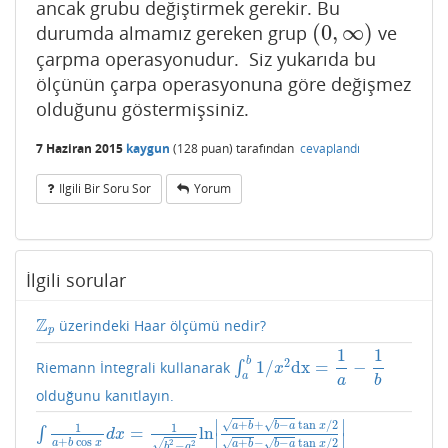
ancak grubu değiştirmek gerekir. Bu
(
0
,
∞
)
durumda almamız gereken grup
ve
(
0
,
∞
)
çarpma operasyonudur. Siz yukarıda bu
ölçünün çarpa operasyonuna göre değişmez
olduğunu göstermişsiniz.
7 Haziran 2015
kaygun
(
128
puan)
tarafından
cevaplandı
Ilgili Bir Soru Sor
Yorum
İlgili sorular
Z
üzerindeki Haar ölçümü nedir?
Z
p
p
1
1
b
2
1
/
d
x
=
−
Riemann İntegrali kullanarak
∫
∫
a
b
1
/
x
2
d
x
=
1
a
−
1
b
x
a
a
b
olduğunu kanıtlayın.
∣
∣
+
+
−
tan
/
2
√
√
a
b
b
a
x
1
1
=
ln
∫
∫
1
a
+
b
cos
x
d
x
=
1
b
2
−
a
2
ln
|
a
+
b
+
b
−
a
tan
x
/
2
a
+
b
−
b
−
a
tan
x
/
2
|
d
x
∣
∣
+
cos
+
−
−
tan
/
2
√
√
2
a
b
x
√
2
a
b
b
a
x
−
b
a