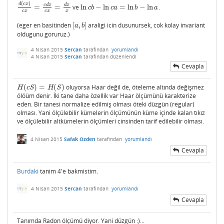
(
)
d
c
x
c
d
x
d
x
=
=
ve
ln
−
ln
=
ln
−
ln
.
d
(
c
x
)
c
x
=
c
d
x
c
x
=
d
x
x
ln
c
b
−
ln
c
a
=
ln
b
−
ln
a
c
b
c
a
b
a
c
x
c
x
x
(eger en basitinden
[
,
]
araligi icin dusunursek, cok kolay invariant
[
a
,
b
]
a
b
oldugunu goruruz.)
4 Nisan 2015
Sercan
tarafından
yorumlandı
4 Nisan 2015
Sercan
tarafından
düzenlendi
Cevapla
(
)
=
(
)
oluyorsa Haar değil de, öteleme altında değişmez
H
(
c
S
)
=
H
(
S
)
H
c
S
H
S
ölöüm denir. İki tane daha özellik var Haar ölçümünü karakterize
eden. Bir tanesi normalize edilmiş olması öteki düzgün (regular)
olması. Yani ölçülebilir kümelerin ölçümünün küme içinde kalan tıkız
ve ölçülebilir altkümelerin ölçümleri cinsinden tarif edilebilir olması.
4 Nisan 2015
Safak Ozden
tarafından
yorumlandı
Cevapla
Burdaki
tanim 4'e bakmistim.
4 Nisan 2015
Sercan
tarafından
yorumlandı
Cevapla
Tanımda Radon ölçümü diyor. Yani düzgün :)...