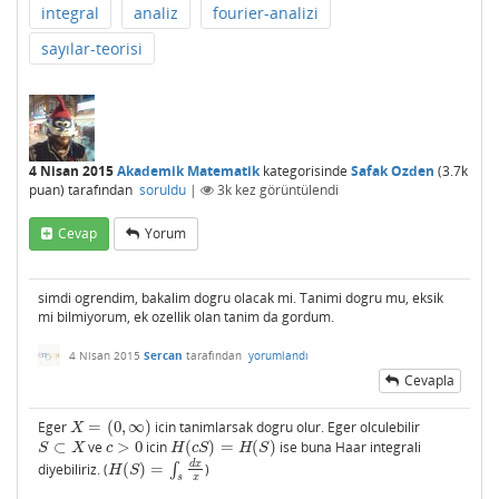
integral
analiz
fourier-analizi
sayılar-teorisi
4 Nisan 2015
Akademik Matematik
kategorisinde
Safak Ozden
(
3.7k
puan)
tarafından
soruldu
|
3k
kez görüntülendi
Cevap
Yorum
simdi ogrendim, bakalim dogru olacak mi. Tanimi dogru mu, eksik
mi bilmiyorum, ek ozellik olan tanim da gordum.
4 Nisan 2015
Sercan
tarafından
yorumlandı
Cevapla
Eger
=
(
0
,
∞
)
icin tanimlarsak dogru olur. Eger olculebilir
X
=
(
0
,
∞
)
X
⊂
ve
>
0
icin
(
)
=
(
)
ise buna Haar integrali
S
⊂
X
c
>
0
H
(
c
S
)
=
H
(
S
)
S
X
c
H
c
S
H
S
d
x
diyebiliriz. (
(
)
=
∫
)
H
(
S
)
=
∫
s
d
x
x
H
S
s
x