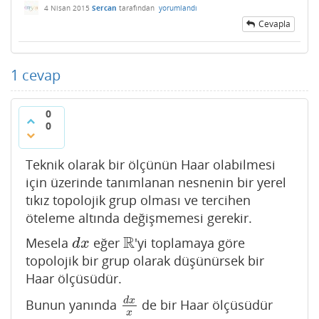
4 Nisan 2015
Sercan
tarafından
yorumlandı
Cevapla
1
cevap
0
0
Teknik olarak bir ölçünün Haar olabilmesi
için üzerinde tanımlanan nesnenin bir yerel
tıkız topolojik grup olması ve tercihen
öteleme altında değişmemesi gerekir.
R
Mesela
eğer
'yi toplamaya göre
d
x
R
d
x
topolojik bir grup olarak düşünürsek bir
Haar ölçüsüdür.
d
x
Bunun yanında
de bir Haar ölçüsüdür
d
x
x
x