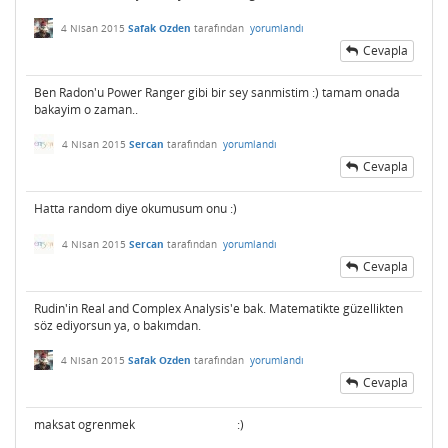
4 Nisan 2015
Safak Ozden
tarafından
yorumlandı
Cevapla
Ben Radon'u Power Ranger gibi bir sey sanmistim :) tamam onada
bakayim o zaman..
4 Nisan 2015
Sercan
tarafından
yorumlandı
Cevapla
Hatta random diye okumusum onu :)
4 Nisan 2015
Sercan
tarafından
yorumlandı
Cevapla
Rudin'in Real and Complex Analysis'e bak. Matematikte güzellikten
söz ediyorsun ya, o bakımdan.
4 Nisan 2015
Safak Ozden
tarafından
yorumlandı
Cevapla
maksat ogrenmek :)