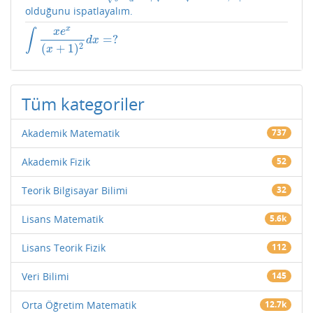
olduğunu ispatlayalım.
x
∫
x
e
=
?
∫
x
e
x
(
x
+
1
)
2
d
x
=
?
d
x
2
(
+
1
)
x
Tüm kategoriler
Akademik Matematik
737
Akademik Fizik
52
Teorik Bilgisayar Bilimi
32
Lisans Matematik
5.6k
Lisans Teorik Fizik
112
Veri Bilimi
145
Orta Öğretim Matematik
12.7k