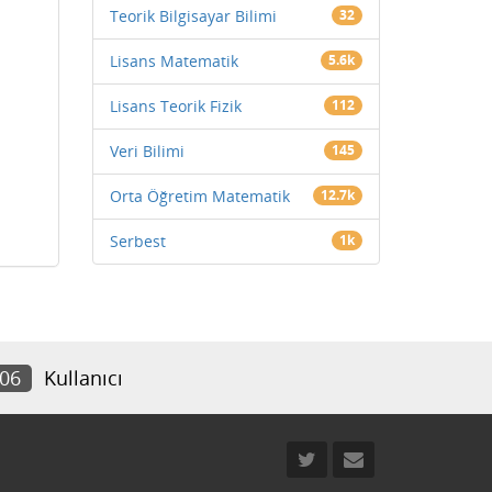
Teorik Bilgisayar Bilimi
32
Lisans Matematik
5.6k
Lisans Teorik Fizik
112
Veri Bilimi
145
Orta Öğretim Matematik
12.7k
Serbest
1k
906
Kullanıcı