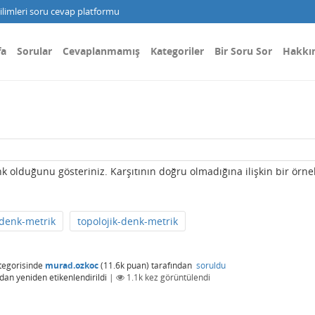
limleri soru cevap platformu
fa
Sorular
Cevaplanmamış
Kategoriler
Bir Soru Sor
Hakkı
k olduğunu gösteriniz. Karşıtının doğru olmadığına ilişkin bir örne
denk-metrik
topolojik-denk-metrik
tegorisinde
murad.ozkoc
(
11.6k
puan)
tarafından
soruldu
ndan
yeniden etikenlendirildi
|
1.1k
kez görüntülendi