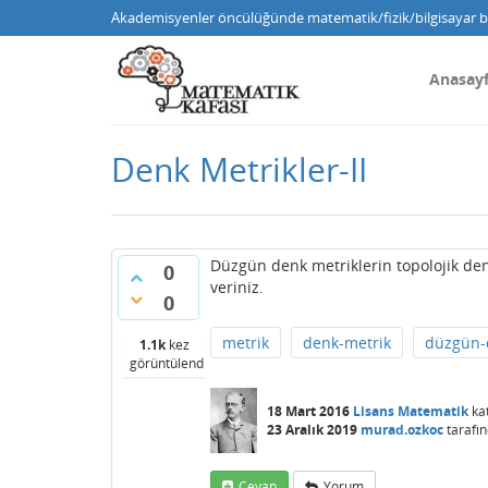
Akademisyenler öncülüğünde matematik/fizik/bilgisayar bi
Anasay
Denk Metrikler-II
Düzgün denk metriklerin topolojik den
0
veriniz.
0
metrik
denk-metrik
düzgün-
1.1k
kez
görüntülendi
18 Mart 2016
Lisans Matematik
ka
23 Aralık 2019
murad.ozkoc
tarafı
Cevap
Yorum