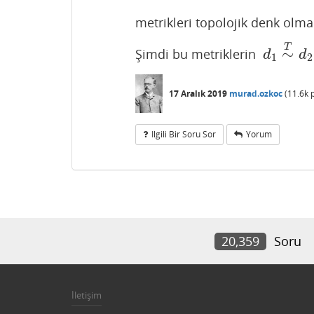
metrikleri topolojik denk olma
T
∼
Şimdi bu metriklerin
d
1
∼
T
d
2
d
d
1
2
17 Aralık 2019
murad.ozkoc
(
11.6k
p
Ilgili Bir Soru Sor
Yorum
20,359
Soru
İletişim