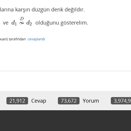
larına karşın düzgün denk değildir.
D
≁
ve
olduğunu gösterelim.
d
1
≁
D
d
2
d
d
1
2
uan)
tarafından
cevaplandı
21,912
Cevap
73,672
Yorum
3,974,