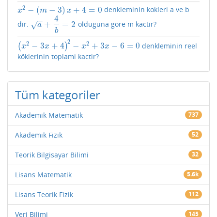
2
−
(
−
3
)
+
4
=
0
denkleminin kokleri a ve b
x
2
−
(
m
−
3
)
x
+
4
=
0
x
m
x
4
−
−
+
=
2
dir.
olduguna gore m kactir?
√
a
+
4
b
=
2
a
b
2
2
2
−
3
+
4
−
+
3
−
6
=
0
(
)
denkleminin reel
(
x
2
−
3
x
+
4
)
2
−
x
2
+
3
x
−
6
=
0
x
x
x
x
köklerinin toplami kactir?
Tüm kategoriler
Akademik Matematik
737
Akademik Fizik
52
Teorik Bilgisayar Bilimi
32
Lisans Matematik
5.6k
Lisans Teorik Fizik
112
Veri Bilimi
145