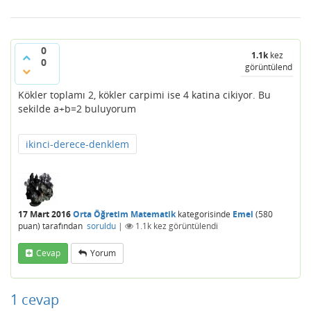
0
1.1k
kez
0
görüntülendi
Kökler toplamı 2, kökler carpimi ise 4 katina cikiyor. Bu
sekilde a+b=2 buluyorum
ikinci-derece-denklem
17 Mart 2016
Orta Öğretim Matematik
kategorisinde
Emel
(
580
puan)
tarafından
soruldu
|
1.1k
kez görüntülendi
Cevap
Yorum
1
cevap