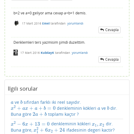
b=2 ve a=0 geliyor ama cevap a+b=1 demis.
17 Mart 2016
Emel
tarafından
yorumlandı
Cevapla
Denklemleri ters yazmisim şimdi duzelttim.
17 Mart 2016
KubilayK
tarafından
yorumlandı
Cevapla
İlgili sorular
ve
sıfırdan farklı iki reel sayıdır.
a
b
a
b
2
+
+
+
=
0
denkleminin kökleri
ve
dir.
x
2
+
a
x
+
a
+
b
=
0
a
b
x
a
x
a
b
a
b
2
+
Buna göre
toplamı kaçtır ?
2
a
+
b
a
b
2
−
6
+
13
=
0
,
denkleminin kökleri
dir.
x
2
−
6
x
+
13
=
0
x
1
,
x
2
x
x
x
x
1
2
2
+
6
+
24
Buna göre,
ifadesinin degeri kactir?
x
1
2
+
6
x
2
+
24
x
x
2
1