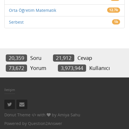
Orta Öğretim Matematik
12.7k
Serbest
1k
20,359
Soru
21,912
Cevap
73,672
Yorum
3,973,944
Kullanıcı
İletişim
Donut Theme
with
by
Amiya Sahu
Powered by
Question2Answer