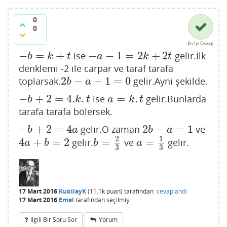
0
0
En İyi Cevap
−
=
+
−
−
1
=
2
+
2
ise
gelir.İlk
−
b
=
k
+
t
−
a
−
1
=
2
k
+
2
t
b
k
t
a
k
t
denklemi -2 ile carpar ve taraf tarafa
2
−
−
1
=
0
toplarsak.
gelir.Ayni şekilde.
2
b
−
a
−
1
=
0
b
a
−
+
2
=
4.
.
=
.
ise
gelir.Bunlarda
−
b
+
2
=
4.
k
.
t
a
=
k
.
t
b
k
t
a
k
t
tarafa tarafa bölersek.
−
+
2
=
4
2
−
=
1
gelir.O zaman
ve
−
b
+
2
=
4
a
2
b
−
a
=
1
b
a
b
a
2
1
4
+
=
2
=
=
gelir.
ve
gelir.
4
a
+
b
=
2
b
=
2
3
a
=
1
3
a
b
b
a
3
3
17 Mart 2016
KubilayK
(
11.1k
puan)
tarafından
cevaplandı
17 Mart 2016
Emel
tarafından
seçilmiş
Ilgili Bir Soru Sor
Yorum