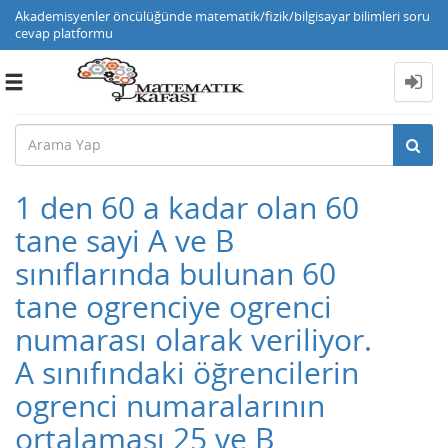
Akademisyenler öncülüğünde matematik/fizik/bilgisayar bilimleri soru
cevap platformu
Toggle
navigation
1 den 60 a kadar olan 60
tane sayi A ve B
sınıflarında bulunan 60
tane ogrenciye ogrenci
numarası olarak veriliyor.
A sınıfındaki öğrencilerin
ogrenci numaralarının
ortalaması 25 ve B