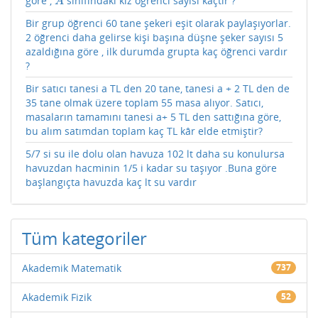
göre ,
sınıfındaki kız öğrenci sayısı kaçtır ?
A
A
Bir grup öğrenci 60 tane şekeri eşit olarak paylaşıyorlar.
2 öğrenci daha gelirse kişi başına düşne şeker sayısı 5
azaldığına göre , ilk durumda grupta kaç öğrenci vardır
?
Bir satıcı tanesi a TL den 20 tane, tanesi a + 2 TL den de
35 tane olmak üzere toplam 55 masa alıyor. Satıcı,
masaların tamamını tanesi a+ 5 TL den sattığına göre,
bu alım satımdan toplam kaç TL kâr elde etmiştir?
5/7 si su ile dolu olan havuza 102 lt daha su konulursa
havuzdan hacminin 1/5 i kadar su taşıyor .Buna göre
başlangıçta havuzda kaç lt su vardır
Tüm kategoriler
Akademik Matematik
737
Akademik Fizik
52