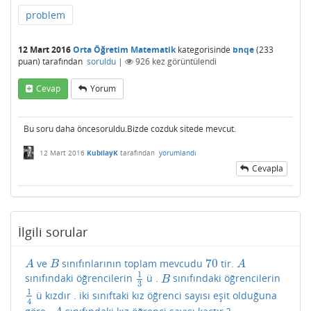
problem
12 Mart 2016
Orta Öğretim Matematik
kategorisinde
bnqe
(
233
puan)
tarafından
soruldu
|
926
kez görüntülendi
Cevap
Yorum
Bu soru daha öncesoruldu.Bizde cozduk sitede mevcut.
12 Mart 2016
KubilayK
tarafından
yorumlandı
Cevapla
İlgili sorular
70
ve
sınıfınlarının toplam mevcudu
tir.
A
B
70
A
A
B
A
1
sınıfındaki öğrencilerin
ü .
sınıfındaki öğrencilerin
1
3
B
B
3
1
ü kızdır . iki sınıftaki kız öğrenci sayısı eşit olduğuna
1
4
4