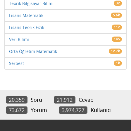
Teorik Bilgisayar Bilimi
32
Lisans Matematik
5.6k
Lisans Teorik Fizik
112
Veri Bilimi
145
Orta Öğretim Matematik
12.7k
Serbest
1k
20,359
Soru
21,912
Cevap
73,672
Yorum
3,974,727
Kullanıcı