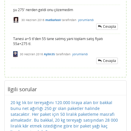
şu 275' nerden geldi onu çözemedim
30 Haziran 2016
matkafasii
tarafından
yorumlandı
Cevapla
Tanesi a+5 tl'den 55 tane satmış yani toplam satış fiyatı
55a+275 tl.
30 Haziran 2016
Aylin35
tarafından
yorumlandı
Cevapla
İlgili sorular
20 kg lık bir tereyağını 120.000 liraya alan bir bakkal
bunu net ağırlığı 250 gr olan paketler halinde
satacaktır. Her paket için 50 liralık paketleme masrafı
almaktadır. Bu bakkal, 20 kg tereyağı satışından 28 000
liralık kâr etmek istediğine göre bir paket yağı kaç