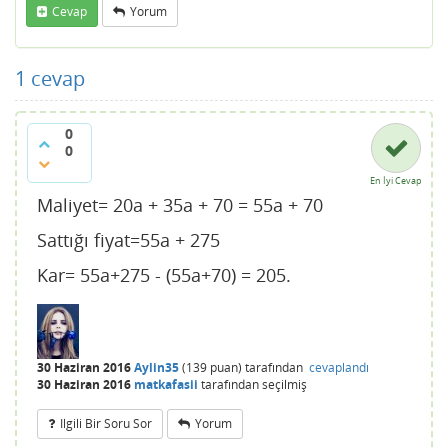
Cevap
Yorum
1
cevap
0
0
En İyi Cevap
Maliyet= 20a + 35a + 70 = 55a + 70
Sattığı fiyat=55a + 275
Kar= 55a+275 - (55a+70) = 205.
30 Haziran 2016
Aylin35
(
139
puan)
tarafından
cevaplandı
30 Haziran 2016
matkafasii
tarafından
seçilmiş
Ilgili Bir Soru Sor
Yorum