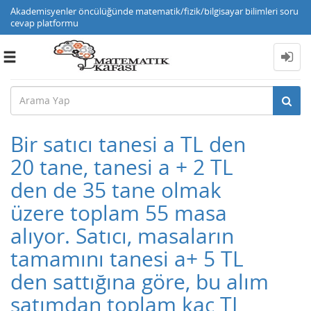
Akademisyenler öncülüğünde matematik/fizik/bilgisayar bilimleri soru
cevap platformu
Toggle
navigation
Bir satıcı tanesi a TL den
20 tane, tanesi a + 2 TL
den de 35 tane olmak
üzere toplam 55 masa
alıyor. Satıcı, masaların
tamamını tanesi a+ 5 TL
den sattığına göre, bu alım
satımdan toplam kaç TL