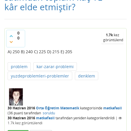
kâr elde etmiştir?
0
1.7k
kez
0
görüntülendi
A) 250 B) 240 C) 225 D) 215 E) 205
problem
kar-zarar-problemi
yuzdeproblemleri-problemler
denklem
30 Haziran 2016
Orta Öğretim Matematik
kategorisinde
matkafasii
(
36
puan)
tarafından
soruldu
30 Haziran 2016
matkafasii
tarafından
yeniden kategorilendirildi
|
1.7k
kez görüntülendi