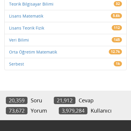
Teorik Bilgisayar Bilimi
32
Lisans Matematik
5.6k
Lisans Teorik Fizik
112
Veri Bilimi
145
Orta Öğretim Matematik
12.7k
Serbest
1k
20,359
Soru
21,912
Cevap
73,672
Yorum
3,979,284
Kullanıcı