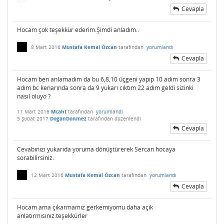
Cevapla
Hocam çok teşekkür ederim.Şimdi anladım..
8 Mart 2016
Mustafa Kemal Özcan
tarafından
yorumlandı
Cevapla
Hocam ben anlamadım da bu 6,8,10 üçgeni yapıp 10 adım sonra 3
adım bc kenarında sonra da 9 yukarı cıktım 22 adım geldi sizinki
nasıl oluyo ?
11 Mart 2016
Mcaht
tarafından
yorumlandı
5 Şubat 2017
DoganDonmez
tarafından
düzenlendi
Cevapla
Cevabınızı yukarıda yoruma dönüştürerek Sercan hocaya
sorabilirsiniz.
12 Mart 2016
Mustafa Kemal Özcan
tarafından
yorumlandı
Cevapla
Hocam ama çıkarmamız gerkemiyomu daha açık
anlatırmısınız.teşekkürler