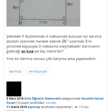
Şekildeki P düzleminde A noktasında bulunan bir karınca
3
düzlem üzerinde hareket ederek
üzerinde
m
B
C
3
B
C
yürümek koşuluyla D noktasına ulaşmaktadır.Karıncanın
gideceği
en kısa
yol kaç metre'dir?
Yine bir karınca sorusu çıktı karşıma ama yapamadım.
karınca
en-kısa-yol
8 Mart 2016
Orta Öğretim Matematik
kategorisinde
Mustafa Kemal
Özcan
(
1k
puan)
tarafından
soruldu
11 Aralık 2018
alpercay
tarafından
düzenlendi
|
11k
kez