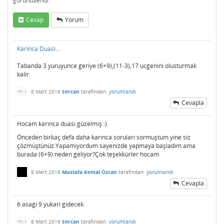
görüntülendi
Cevap
Yorum
Karinca Duasi
...
Tabanda 3 yuruyunce geriye (6+9),(11-3),17 ucgenini olusturmak
kalir.
8 Mart 2016
Sercan
tarafından
yorumlandı
Cevapla
Hocam karınca duası güzelmiş :).
Önceden birkaç defa daha karınca soruları sormuştum yine siz
çözmüştünüz.Yapamıyordum sayenizde yapmaya başladım ama
burada (6+9) neden geliyor?Çok teşekkürler hocam.
8 Mart 2016
Mustafa Kemal Özcan
tarafından
yorumlandı
Cevapla
6 asagi 9 yukari gidecek.
8 Mart 2016
Sercan
tarafından
yorumlandı