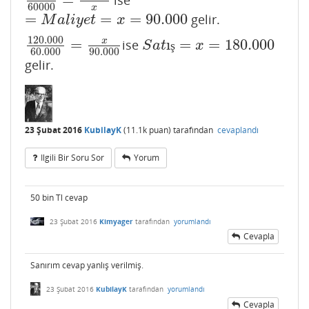
9000
60000
=
13500
x
60000
x
=
=
=
90.000
gelir.
=
M
a
l
i
y
e
t
=
x
=
90.000
M
a
l
i
y
e
t
x
120.000
=
ı
=
=
180.000
x
ise
120.000
60.000
=
x
90.000
S
a
t
ı
ş
=
x
=
180.000
S
a
t
ş
x
60.000
90.000
gelir.
23 Şubat 2016
KubilayK
(
11.1k
puan)
tarafından
cevaplandı
Ilgili Bir Soru Sor
Yorum
50 bin Tl cevap
23 Şubat 2016
Kimyager
tarafından
yorumlandı
Cevapla
Sanırım cevap yanlış verilmiş.
23 Şubat 2016
KubilayK
tarafından
yorumlandı
Cevapla