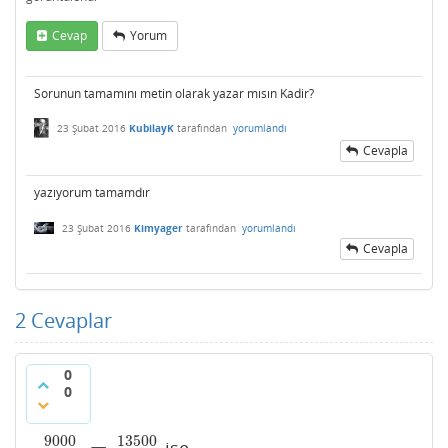
Cevap
Yorum
Sorunun tamamını metin olarak yazar mısın Kadir?
23 Şubat 2016
KubilayK
tarafından
yorumlandı
Cevapla
yazıyorum tamamdır
23 Şubat 2016
Kimyager
tarafından
yorumlandı
Cevapla
2
Cevaplar
0
0
9000
13500
=
ise