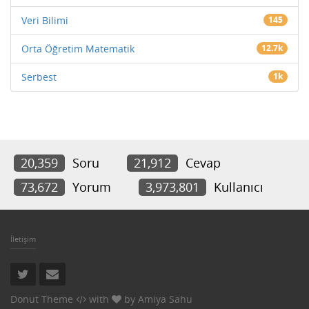
Veri Bilimi
145
Orta Öğretim Matematik
12.7k
Serbest
1k
20,359
Soru
21,912
Cevap
73,672
Yorum
3,973,801
Kullanıcı
İletişim
Donut Theme
with
by
Amiya Sahu