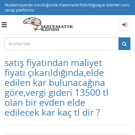
Akademisyenler öncülüğünde matematik/fizik/bilgisayar bilimleri soru
cevap platformu
Toggle
navigation
satış fiyatından maliyet
fiyatı çıkarıldığında,elde
edilen kar bulunacağına
göre,vergi gideri 13500 tl
olan bir evden elde
edilecek kar kaç tl dir ?