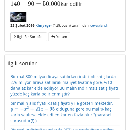
140
−
90
=
50.000
kar edilir
140
−
90
=
50.000
23 Şubat 2016
Kimyager
(
1.3k
puan)
tarafından
cevaplandı
Ilgili Bir Soru Sor
Yorum
İlgili sorular
Bir mal 300 milyon liraya satılırken indirimli satışlarda
276 milyon liraya satılarak maliyet fiyatına göre, %10
daha az kar elde ediliyor.Bu malın indirimsiz satış fiyatı
yüzde kaç karla belirlenmiştir?
bir malın alış fiyatı x,satış fiyatı y ile gösterilmektedir.
2
=
−
+
21
−
95
olduğuna göre bu mal % kaç
y
=
−
x
2
+
21
x
−
95
y
x
x
karla satılırsa elde edilen kar en fazla olur ?(parabol
sorusudur(!) )
Bir mal indirimli satışlarda 35TL'ye satıldığında etiket