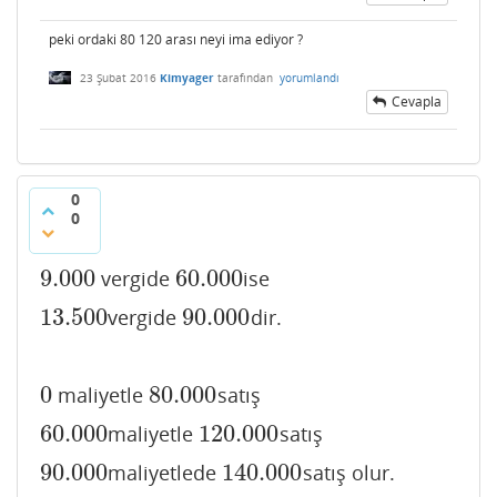
peki ordaki 80 120 arası neyi ima ediyor ?
23 Şubat 2016
Kimyager
tarafından
yorumlandı
Cevapla
0
0
9.000
60.000
vergide
ise
9.000
60.000
13.500
90.000
vergide
dir.
13.500
90.000
0
80.000
maliyetle
satış
0
80.000
60.000
120.000
maliyetle
satış
60.000
120.000
90.000
140.000
maliyetlede
satış olur.
90.000
140.000