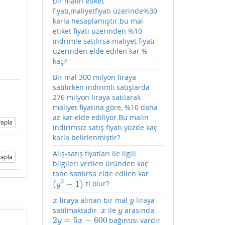
bir malın etiket
fiyatı,maliyetfiyatı üzerinde%30
karla hesaplamıştır.bu mal
etiket fiyatı üzerinden %10
indrimle satılırsa maliyet fiyatı
üzerinden elde edilen kar %
kaç?
Bir mal 300 milyon liraya
satılırken indirimli satışlarda
276 milyon liraya satılarak
maliyet fiyatına göre, %10 daha
az kar elde ediliyor.Bu malın
apla
indirimsiz satış fiyatı yüzde kaç
karla belirlenmiştir?
Alış-satış fiyatları ile ilgili
apla
bilgileri verilen üründen kaç
tane satılırsa elde edilen kar
2
(
−
1
)
tl olur?
(
y
2
−
1
)
y
liraya alınan bir mal
liraya
x
y
x
y
satılmaktadır.
ile
arasında
x
y
x
y
2
=
5
−
600
bağıntısı vardır
2
y
=
5
x
−
600
y
x