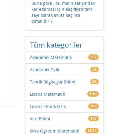
Buna göre , bu malın satışından
kar edilmesi için alış fiyatı tam
sayı olarak en az kaç lira
olmalıdır ?
Tüm kategoriler
Akademik Matematik
737
Akademik Fizik
52
Teorik Bilgisayar Bilimi
32
Lisans Matematik
5.6k
Lisans Teorik Fizik
112
Veri Bilimi
145
Orta Öğretim Matematik
12.7k