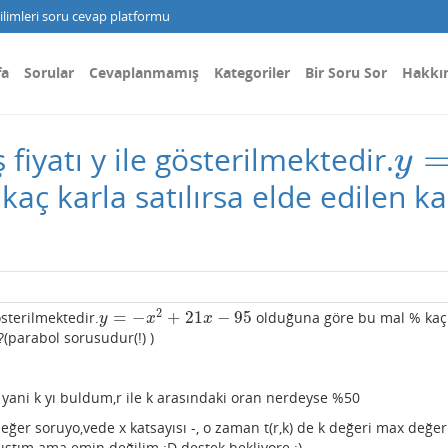
limleri soru cevap platformu
fa
Sorular
Cevaplanmamış
Kategoriler
Bir Soru Sor
Hakkı
ş fiyatı y ile gösterilmektedir.
y
=
−
y
ç karla satılırsa elde edilen kar
2
=
−
+
21
−
95
gösterilmektedir.
olduğuna göre bu mal % kaç
y
=
−
x
2
+
21
x
−
95
y
x
x
 ?(parabol sorusudur(!) )
yani k yı buldum,r ile k arasındaki oran nerdeyse %50
ğer soruyo,vede x katsayısı -, o zaman t(r,k) de k değeri max değer
ıştım ama emin değilim :D destek bekliyore :)