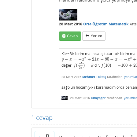
28 Mart 2016
Orta Öğretim Matematik
kate
Cevap
Yorum
Kâr=Bir birim malın satış tutarı-bir birim mal
2
2
−
=
−
+
21
−
95
−
=
−
+
y
−
x
=
−
x
2
+
21
x
−
95
−
x
=
−
x
2
+
20
x
−
95
y
x
x
x
x
x
−
b
değeri
(
)
=
dır.
(
10
)
=
−
100
+
2
f
(
−
b
2
a
)
=
k
f
(
10
)
=
−
100
+
200
−
95
=
f
k
f
2
a
28 Mart 2016
Mehmet Toktaş
tarafından
yorumla
sağolun hocam y-x i kuramadım orda ben,am
28 Mart 2016
Kimyager
tarafından
yorumla
1
cevap
0