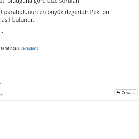
iyati olduğuna göre bize sorulan
)
parabolunun en büyük degeridir.Peki bu
asil bulunur.
..
tarafından
cevaplandı
y
Cevapla
ndı