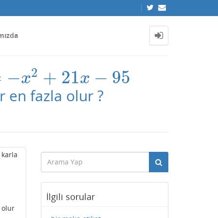
mızda
2
=
−
+
21
−
95
x
2
+
21
x
−
95
x
x
 en fazla olur ?
 karla
İlgili sorular
 olur