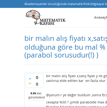
Akademisyenler öncülüğünde matematik/fizik/bilgisayar bi
Anasay
bir malın alış fiyatı x,satı
olduğuna göre bu mal % ka
(parabol sorusudur(!) )
bir malın alış fiyatı x,satış fiyatı y ile 
0
satılırsa elde edilen kar en fazla olur
0
6.6k
kez
@yorum:r ye değer buldum ,sonra f(r) 
görüntülendi
cevapta %50 ? ,şimdi parabolde max de
filandan falandan bişeler yapmaya çal