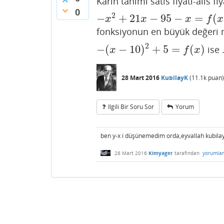
Karın tanimi satis fiyati-alis f
0
2
−
+
21
−
95
−
=
(
−
x
2
+
21
x
−
95
−
x
=
f
(
x
)
x
x
x
f
x
fonksiyonun en büyük değeri n
2
−
(
−
10
)
+
5
=
(
)
ise .
−
(
x
−
10
)
2
+
5
=
f
(
x
)
x
f
x
28 Mart 2016
KubilayK
(
11.1k
puan)
Ilgili Bir Soru Sor
Yorum
ben y-x i düşünemedim orda,eyvallah kubila
28 Mart 2016
Kimyager
tarafından
yorumla