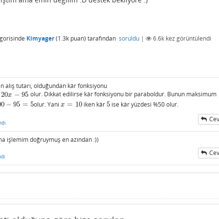
gorisinde
Kimyager
(
1.3k
puan)
tarafından
soruldu
|
6.6k
kez görüntülendi
ın alış tutarı, olduğundan kâr fonksiyonu
20
−
95
olur. Dikkat edilirse kâr fonksiyonu bir paraboldur. Bunun maksimum
x
00
−
95
=
5
olur. Yani
=
10
iken kâr
5
ise kâr yüzdesi %50 olur.
5
x
=
10
5
x
Cev
ndı
a işlemim doğruymuş en azından :))
Cev
ndı