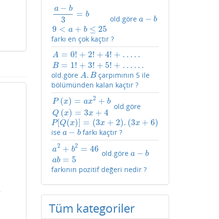
−
a
b
=
b
−
old.göre
a
−
b
3
=
b
9
<
a
+
b
≤
25
a
−
b
3
a
b
9
<
+
≤
25
a
b
farkı en çok kaçtır ?
=
0
!
+
2
!
+
4
!
+
…
.
.
A
A
=
0
!
+
2
!
+
4
!
+
…
.
.
B
=
1
!
+
3
!
+
5
!
+
…
…
=
1
!
+
3
!
+
5
!
+
…
…
B
.
old.göre
çarpımının 5 ile
A
.
B
A
B
bölümünden kalan kaçtır ?
2
(
)
=
+
P
x
a
x
b
old.göre
P
(
x
)
=
a
x
2
+
b
Q
(
x
)
=
3
x
+
4
(
)
=
3
+
4
Q
x
x
[
(
)
]
=
(
3
+
2
)
.
(
3
+
6
)
P
[
Q
(
x
)
]
=
(
3
x
+
2
)
.
(
3
x
+
6
)
P
Q
x
x
x
−
ise
farkı kaçtır ?
a
−
b
a
b
2
2
+
=
46
a
b
−
old.göre
a
2
+
b
2
=
46
a
b
=
5
a
−
b
a
b
=
5
a
b
farkının pozitif değeri nedir ?
Tüm kategoriler