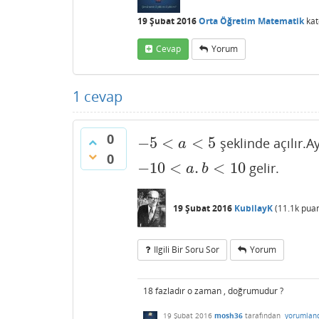
19 Şubat 2016
Orta Öğretim Matematik
kat
Cevap
Yorum
1
cevap
0
−
5
<
<
5
şeklinde açılır.A
−
5
<
a
<
5
a
0
−
10
<
.
<
10
gelir.
−
10
<
a
.
b
<
10
a
b
19 Şubat 2016
KubilayK
(
11.1k
puan
Ilgili Bir Soru Sor
Yorum
18 fazladır o zaman , doğrumudur ?
19 Şubat 2016
mosh36
tarafından
yorumlan