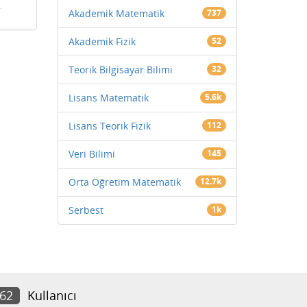
Akademik Matematik
737
Akademik Fizik
52
Teorik Bilgisayar Bilimi
32
Lisans Matematik
5.6k
Lisans Teorik Fizik
112
Veri Bilimi
145
Orta Öğretim Matematik
12.7k
Serbest
1k
062
Kullanıcı