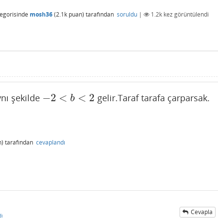
egorisinde
mosh36
(
2.1k
puan)
tarafından
soruldu
|
1.2k
kez görüntülendi
−
2
<
<
2
ynı şekilde
gelir.Taraf tarafa çarparsak.
−
2
<
b
<
2
b
)
tarafından
cevaplandı
Cevapla
dı