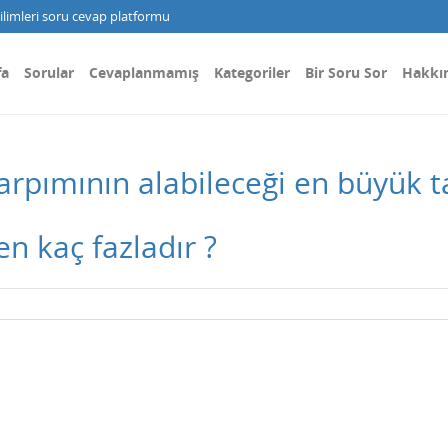
limleri soru cevap platformu
fa
Sorular
Cevaplanmamış
Kategoriler
Bir Soru Sor
Hakkı
arpımının alabileceği en büyük t
n kaç fazladır ?