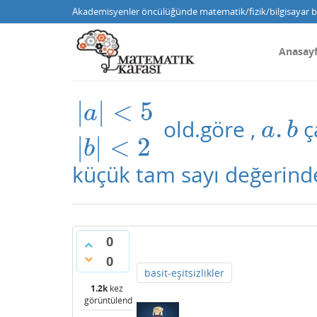
Akademisyenler öncülüğünde matematik/fizik/bilgisayar bi
Anasay
|
|
<
5
a
.
old.göre ,
ç
|
a
|
<
5
|
b
|
<
2
a
.
b
a
b
|
|
<
2
b
küçük tam sayı değerinde
0
0
basit-eşitsizlikler
1.2k
kez
görüntülendi