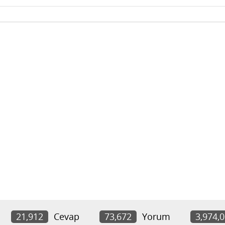
21,912
Cevap
73,672
Yorum
3,974,