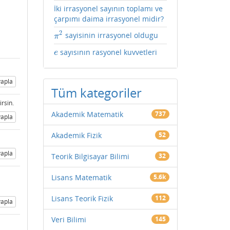
İki irrasyonel sayının toplamı ve
çarpımı daima irrasyonel midir?
2
sayisinin irrasyonel oldugu
π
2
π
sayısının rasyonel kuvvetleri
e
e
apla
Tüm kategoriler
irsin.
Akademik Matematik
737
apla
Akademik Fizik
52
apla
Teorik Bilgisayar Bilimi
32
Lisans Matematik
5.6k
Lisans Teorik Fizik
112
apla
Veri Bilimi
145