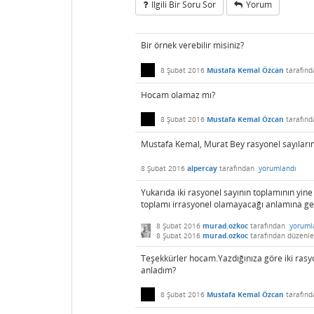
Ilgili Bir Soru Sor
Yorum
Bir örnek verebilir misiniz?
8 Şubat 2016
Mustafa Kemal Özcan
tarafın
Hocam olamaz mı?
8 Şubat 2016
Mustafa Kemal Özcan
tarafın
Mustafa Kemal, Murat Bey rasyonel sayıların
8 Şubat 2016
alpercay
tarafından
yorumlandı
Yukarıda iki rasyonel sayının toplamının yine
toplamı irrasyonel olamayacağı anlamına gel
8 Şubat 2016
murad.ozkoc
tarafından
yoruml
8 Şubat 2016
murad.ozkoc
tarafından
düzenle
Teşekkürler hocam.Yazdığınıza göre iki rasyo
anladım?
8 Şubat 2016
Mustafa Kemal Özcan
tarafın