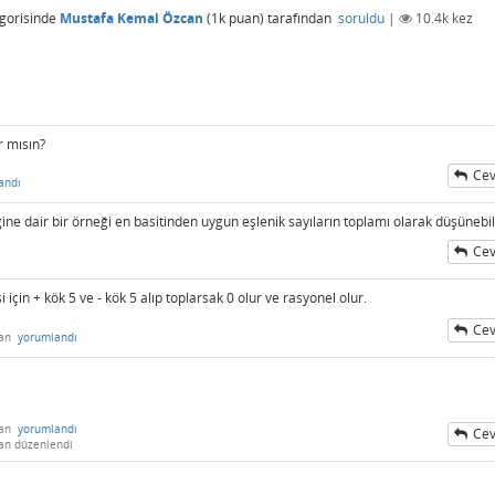
gorisinde
Mustafa Kemal Özcan
(
1k
puan)
tarafından
soruldu
|
10.4k
kez
r mısın?
Cev
andı
ğine dair bir örneği en basitinden uygun eşlenik sayıların toplamı olarak düşünebil
Cev
 için + kök 5 ve - kök 5 alıp toplarsak 0 olur ve rasyonel olur.
Cev
dan
yorumlandı
dan
yorumlandı
Cev
an
düzenlendi