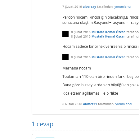
7 Şubat 2016
alpercay
tarafından
yorumlandı
Pardon hocam ikincisi için olacakmış.Birinc
sonucuna ulaştım.Rasyonel+rasyonel=irrasyo
8 Şubat 2016
Mustafa Kemal Özcan
tarafın
8 Şubat 2016
Mustafa Kemal Özcan
tarafınd
Hocam sadece bir örnek verirseniz birincisi i
8 Şubat 2016
Mustafa Kemal Özcan
tarafın
Merhaba hocam
Toplamları 110 olan birbirinden farklı beş poz
Buna göre bu sayılardan en büyüğü en çok ka
Rica etsem açıklaması ile birlikte
6 Nisan 2018
ahmet21
tarafından
yorumlandı
1
cevap