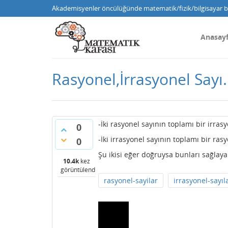
Akademisyenler öncülüğünde matematik/fizik/bilgisayar bi
Anasay
Rasyonel,İrrasyonel Sayı.
-İki rasyonel sayının toplamı bir irrasy
0
-İki irrasyonel sayının toplamı bir rasy
0
Şu ikisi eğer doğruysa bunları sağlaya
10.4k
kez
görüntülendi
rasyonel-sayilar
irrasyonel-sayıl