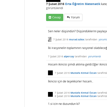
7 Şubat 2016
Orta Öğretim Matematik
kate
görüntülendi
Cevap
Yorum
Sen neler düşündün? Düşündüklerini paylaşı
7 Şubat 2016
murad.ozkoc
tarafından
yoruml
İki irasyonelin toplamının rasyonel olabilece
7 Şubat 2016
alpercay
tarafından
yorumlandı
Hocam ikincisi şimdi aklıma geldi.Eğer ikincisi
7 Şubat 2016
Mustafa Kemal Özcan
tarafın
İkincisi için de teşekkürler hocam..
7 Şubat 2016
Mustafa Kemal Özcan
tarafın
8 Şubat 2016
Mustafa Kemal Özcan
tarafınd
1.si icin ne dusundun ki?