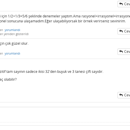
Cev
isi için 1/2+1/3=5/6 şeklinde denemeler yaptım.Ama rasyonel+irrasyonel=irrasyon
nel sonucuna ulaşamadım.Eğer ulaşabiliyorsak bir örnek verirseniz sevinirim.
dan
yorumlandı
Cev
an
yeniden gösterildi
çin çok güzel olur.
Cev
dan
yorumlandı
itif tam sayının sadece ikisi 32'den buyuk ve 3 tanesi çift sayıdır.
ç olabilir?
Cev