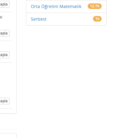
apla
Orta Öğretim Matematik
12.7k
el
Serbest
1k
apla
apla
apla