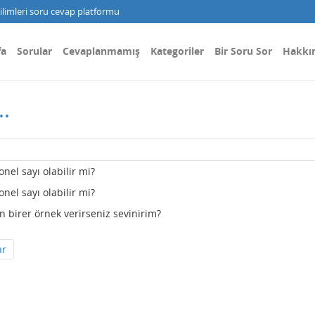
limleri soru cevap platformu
fa
Sorular
Cevaplanmamış
Kategoriler
Bir Soru Sor
Hakkı
..
onel sayı olabilir mi?
onel sayı olabilir mi?
n birer örnek verirseniz sevinirim?
ar