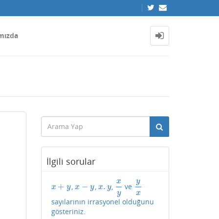
mızda
İlgili sorular
y
x
+
−
.
,
,
,
ve
x
+
y
x
−
y
x
.
y
x
y
y
x
x
y
x
y
x
y
y
x
sayılarının irrasyonel olduğunu
gösteriniz.