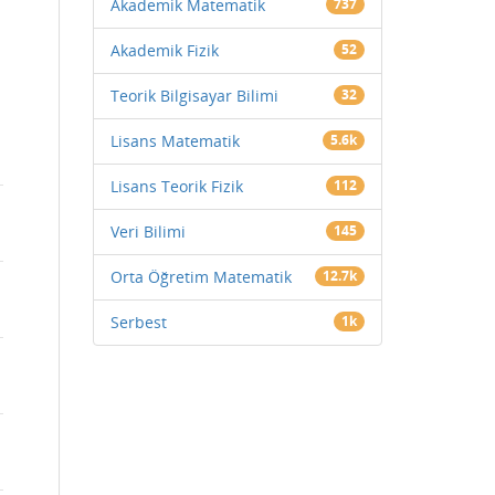
Akademik Matematik
737
Akademik Fizik
52
Teorik Bilgisayar Bilimi
32
Lisans Matematik
5.6k
Lisans Teorik Fizik
112
Veri Bilimi
145
Orta Öğretim Matematik
12.7k
Serbest
1k