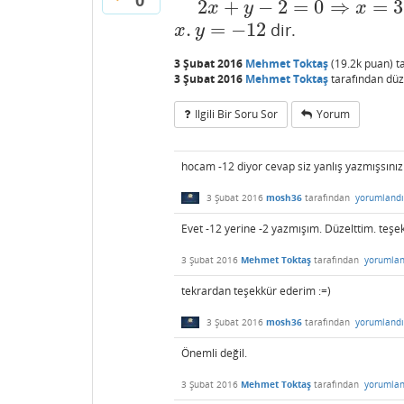
0
2
+
−
2
=
0
⇒
=
3
x
y
x
.
=
−
12
dir.
x
.
y
=
−
12
x
y
3 Şubat 2016
Mehmet Toktaş
(
19.2k
puan)
t
3 Şubat 2016
Mehmet Toktaş
tarafından
düz
Ilgili Bir Soru Sor
Yorum
hocam -12 diyor cevap siz yanlış yazmışsınız 
3 Şubat 2016
mosh36
tarafından
yorumlandı
Evet -12 yerine -2 yazmışım. Düzelttim. teşek
3 Şubat 2016
Mehmet Toktaş
tarafından
yorumlan
tekrardan teşekkür ederim :=)
3 Şubat 2016
mosh36
tarafından
yorumlandı
Önemli değil.
3 Şubat 2016
Mehmet Toktaş
tarafından
yorumlan