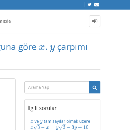
mızda
.
una göre
çarpımı
x
.
y
x
y
İlgili sorular
ve
tam sayılar olmak üzere
x
y
x
y
–
–
√
√
3
−
=
3
−
3
+
10
x
3
−
x
=
y
3
−
3
y
+
10
x
x
y
y