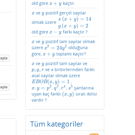
+
old.göre
kaçtır.
x
+
y
x
y
ve
pozitif gerçel sayılar
x
y
x
y
(
+
)
=
14
x
x
y
olmak üzere
x
(
x
+
y
)
=
14
y
(
x
+
y
)
=
2
(
+
)
=
2
y
x
y
−
old.göre
farkı kaçtır ?
x
−
y
x
y
ve
pozitif tam sayılar olmak
x
y
x
y
3
2
=
24
üzere
olduğuna
x
3
=
24
y
2
x
y
+
göre,
toplami kaçtır?
x
+
y
x
y
apla
ve
pozitif tam sayılar ve
x
y
x
y
,
,
ve
birbirlerinden farklı
p
,
q
,
r
s
p
q
r
s
asal sayılar olmak üzere
(
,
)
=
1
,
E
B
O
B
(
x
,
y
)
=
1
E
B
O
B
x
y
2
3
4
5
apla
.
=
.
.
.
şartlarına
x
.
y
=
p
2
.
q
3
.
r
4
.
s
5
x
y
p
q
r
s
(
,
)
uyan kaç farklı
sıralı ikilisi
(
x
,
y
)
x
y
vardır ?
Tüm kategoriler