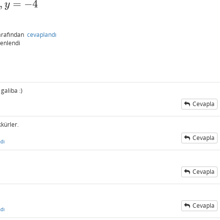
,
=
−
4
y
arafından
cevaplandı
enlendi
galiba :)
Cevapla
kürler.
Cevapla
dı
Cevapla
Cevapla
dı