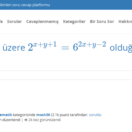
limleri soru cevap platformu
fa
Sorular
Cevaplanmamış
Kategoriler
Bir Soru Sor
Hakkı
+
+
1
2
+
−
2
x
y
x
y
2
=
6
k üzere
olduğ
2
x
+
y
+
1
=
6
2
x
+
y
−
2
tematik
kategorisinde
mosh36
(
2.1k
puan)
tarafından
soruldu
n
düzenlendi
|
2k
kez görüntülendi