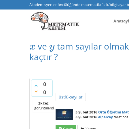
Akademisyenler öncülüğünde matematik/fizik/bilgisayar bi
Anasay
ve
tam sayılar olma
x
y
x
y
kaçtır ?
0
0
üstlü-sayılar
2k
kez
görüntülendi
3 Şubat 2016
Orta Öğretim Ma
3 Şubat 2016
alpercay
tarafında
Cevap
Yorum