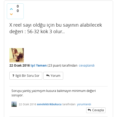
0
0
X reel sayı oldğu için bu sayının alabilecek
değeri : 56-32 kök 3 olur..
22 Ocak 2016
Işıl Yaman
(
23
puan)
tarafından
cevaplandı
Ilgili Bir Soru Sor
Yorum
Soruyu yanlış yazmışım kusura bakmayın minimum değeri
soruyor.
22 Ocak 2016
sonelektrikbukucu
tarafından
yorumlandı
Cevapla