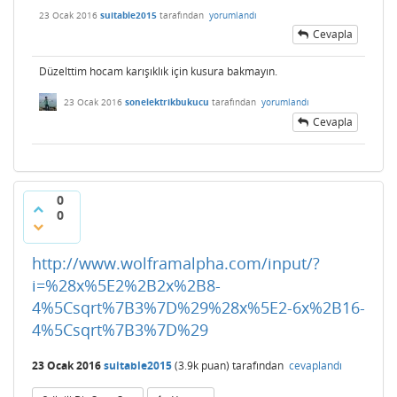
23 Ocak 2016
suitable2015
tarafından
yorumlandı
Cevapla
Düzelttim hocam karışıklık için kusura bakmayın.
23 Ocak 2016
sonelektrikbukucu
tarafından
yorumlandı
Cevapla
0
0
http://www.wolframalpha.com/input/?
i=%28x%5E2%2B2x%2B8-
4%5Csqrt%7B3%7D%29%28x%5E2-6x%2B16-
4%5Csqrt%7B3%7D%29
23 Ocak 2016
suitable2015
(
3.9k
puan)
tarafından
cevaplandı