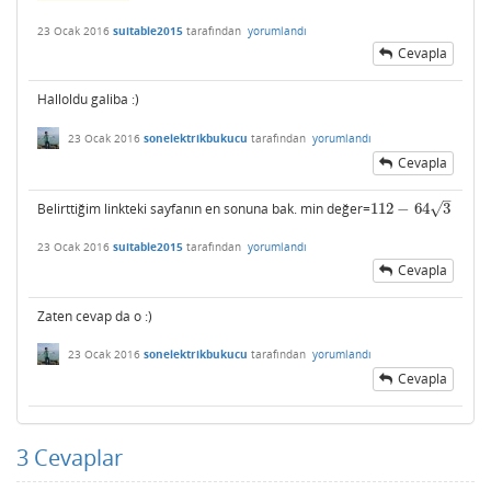
23 Ocak 2016
suitable2015
tarafından
yorumlandı
Cevapla
Halloldu galiba :)
23 Ocak 2016
sonelektrikbukucu
tarafından
yorumlandı
Cevapla
–
√
Belirttiğim linkteki sayfanın en sonuna bak. min değer=
112
−
64
3
112
−
64
3
23 Ocak 2016
suitable2015
tarafından
yorumlandı
Cevapla
Zaten cevap da o :)
23 Ocak 2016
sonelektrikbukucu
tarafından
yorumlandı
Cevapla
3
Cevaplar