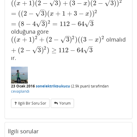
2
√
√
(
(
+
1
)
(
2
−
3
)
+
(
3
−
)
(
2
−
3
)
)
(
(
x
+
1
)
(
2
−
3
)
+
(
3
−
x
)
(
2
−
3
)
)
2
=
(
(
2
−
3
)
(
x
+
1
+
3
−
x
)
)
2
=
(
8
−
4
3
)
2
x
x
–
2
√
=
(
(
2
−
3
)
(
+
1
+
3
−
)
)
x
x
–
–
2
√
√
=
(
8
−
4
3
)
=
112
−
64
3
olduğuna göre
–
2
2
2
√
(
(
+
1
)
+
(
2
−
3
)
)
(
(
3
−
)
olmalıd
(
(
x
+
1
)
2
+
(
2
−
3
)
2
)
(
(
3
−
x
)
2
+
(
2
−
3
)
2
)
≥
112
−
64
3
x
x
–
–
2
√
√
+
(
2
−
3
)
)
≥
112
−
64
3
ır.
23 Ocak 2016
sonelektrikbukucu
(
2.9k
puan)
tarafından
cevaplandı
Ilgili Bir Soru Sor
Yorum
İlgili sorular