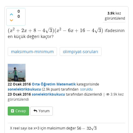
0
3.9k
kez
0
görüntülendi
–
–
2
2
√
√
(
+
2
+
8
−
4
3
)
(
−
6
+
16
−
4
3
)
ifadesinin
(
x
2
+
2
x
+
8
−
4
3
)
(
x
2
−
6
x
+
16
−
4
3
)
x
x
x
x
en küçük değeri kaçtır?
maksimum-minimum
olimpiyat-soruları
22 Ocak 2016
Orta Öğretim Matematik
kategorisinde
sonelektrikbukucu
(
2.9k
puan)
tarafından
soruldu
23 Ocak 2016
sonelektrikbukucu
tarafından
düzenlendi
|
3.9k
kez
görüntülendi
Cevap
Yorum
–
√
X reel sayı ise x=3 için maksimum değer
56
−
32
3
56
−
32
3