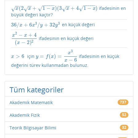
−
−
−
−
−
−
−
−
−
−
−
−
−
−
−
−
(
2
+
1
−
)
(
3
+
4
1
−
)
√
√
ifadesinin en
√
√
√
x
(
2
x
+
1
−
x
)
(
3
x
+
4
1
−
x
)
x
x
x
x
x
büyük değeri kaçtır?
3
3
36
/
+
6
/
+
32
en küçük değeri
36
/
x
+
6
x
3
/
y
+
32
y
3
x
x
y
y
2
−
+
4
x
x
ifadesinin en küçük değeri
x
2
−
x
+
4
(
x
−
2
)
2
2
(
−
2
)
x
3
x
>
6
=
(
)
=
için
ifadesinin en küçük
x
>
6
y
=
f
(
x
)
=
x
3
x
−
6
x
y
f
x
−
6
x
değerini türev kullanmadan bulunuz.
Tüm kategoriler
Akademik Matematik
737
Akademik Fizik
52
Teorik Bilgisayar Bilimi
32