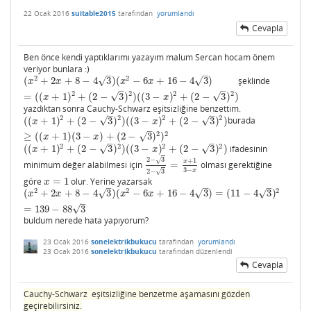
22 Ocak 2016
suitable2015
tarafından
yorumlandı
Cevapla
Ben önce kendi yaptıklarımı yazayım malum Sercan hocam önem
veriyor bunlara :)
–
–
2
2
√
√
(
+
2
+
8
−
4
3
)
(
−
6
+
16
−
4
3
)
şeklinde
(
x
2
+
2
x
+
8
−
4
3
)
(
x
2
−
6
x
+
16
−
4
3
)
=
(
(
x
+
1
)
2
+
(
2
−
3
)
2
)
(
(
3
−
x
)
2
+
(
2
−
3
)
2
)
x
x
x
x
–
–
2
2
2
2
√
√
=
(
(
+
1
)
+
(
2
−
3
)
)
(
(
3
−
)
+
(
2
−
3
)
)
x
x
yazdıktan sonra Cauchy-Schwarz eşitsizliğine benzettim.
–
–
2
2
2
2
√
√
(
(
+
1
)
+
(
2
−
3
)
)
(
(
3
−
)
+
(
2
−
3
)
)
burada
(
(
x
+
1
)
2
+
(
2
−
3
)
2
)
(
(
3
−
x
)
2
+
(
2
−
3
)
2
)
≥
(
(
x
+
1
)
(
3
−
x
)
+
(
2
−
3
)
2
)
2
x
x
–
2
2
√
≥
(
(
+
1
)
(
3
−
)
+
(
2
−
3
)
)
x
x
–
–
2
2
2
2
√
√
(
(
+
1
)
+
(
2
−
3
)
)
(
(
3
−
)
+
(
2
−
3
)
)
ifadesinin
(
(
x
+
1
)
2
+
(
2
−
3
)
2
)
(
(
3
−
x
)
2
+
(
2
−
3
)
2
)
x
x
2
−
3
√
+
1
x
minimum değer alabilmesi için
=
olması gerektiğine
2
−
3
2
−
3
=
x
+
1
3
−
x
3
−
x
2
−
3
√
göre
=
1
olur. Yerine yazarsak
x
=
1
x
–
–
–
2
2
2
√
√
√
(
+
2
+
8
−
4
3
)
(
−
6
+
16
−
4
3
)
=
(
11
−
4
3
)
(
x
2
+
2
x
+
8
−
4
3
)
(
x
2
−
6
x
+
16
−
4
3
)
=
(
11
−
4
3
)
2
=
139
−
88
3
x
x
x
x
–
√
=
139
−
88
3
buldum nerede hata yapıyorum?
23 Ocak 2016
sonelektrikbukucu
tarafından
yorumlandı
23 Ocak 2016
sonelektrikbukucu
tarafından
düzenlendi
Cevapla
Cauchy-Schwarz eşitsizliğine benzetme aşamasını gözden
geçirebilirsiniz.