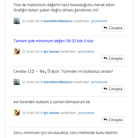
Yine de maksimum değerin nasıl bulunduğunu merak ettim.
Grafiğin kolları yukarı doğru olması gerekmez mi?
22 Ocak 2016
sonelektrikbukucu
tarafından
yorumlandı
Cevapla
Tamam işde minumum değeri 56-32 kök 3 olur
22 Ocak 2016
Işıl Yaman
tarafından
yorumlandı
Cevapla
–
√
Cevaba
112
−
64
3
diyor. Türevden mi buldunuz cevabı?
112
−
64
3
22 Ocak 2016
sonelektrikbukucu
tarafından
yorumlandı
Cevapla
evt türevden buldum o zaman bilmiyorum kb
23 Ocak 2016
Işıl Yaman
tarafından
yorumlandı
Cevapla
Soru, minimum için sorulacaksa, soru metninde bunu belirtin.