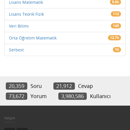
Lisans Matematik
5.6k
Lisans Teorik Fizik
112
Veri Bilimi
145
Orta Öğretim Matematik
12.7k
Serbest
1k
20,359
Soru
21,912
Cevap
73,672
Yorum
3,980,586
Kullanıcı
İletişim