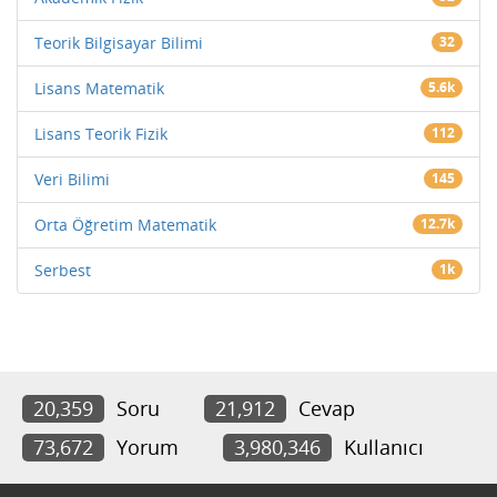
Teorik Bilgisayar Bilimi
32
Lisans Matematik
5.6k
Lisans Teorik Fizik
112
Veri Bilimi
145
Orta Öğretim Matematik
12.7k
Serbest
1k
20,359
Soru
21,912
Cevap
73,672
Yorum
3,980,346
Kullanıcı