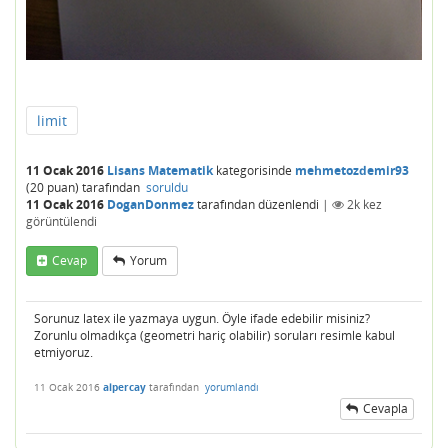
limit
11 Ocak 2016
Lisans Matematik
kategorisinde
mehmetozdemir93
(
20
puan)
tarafından
soruldu
11 Ocak 2016
DoganDonmez
tarafından
düzenlendi
|
2k
kez
görüntülendi
Cevap
Yorum
Sorunuz latex ile yazmaya uygun. Öyle ifade edebilir misiniz?
Zorunlu olmadıkça (geometri hariç olabilir) soruları resimle kabul
etmiyoruz.
11 Ocak 2016
alpercay
tarafından
yorumlandı
Cevapla