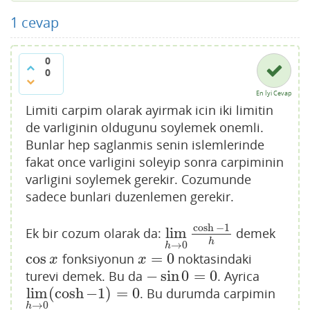
1
cevap
0
0
En İyi Cevap
Limiti carpim olarak ayirmak icin iki limitin
de varliginin oldugunu soylemek onemli.
Bunlar hep saglanmis senin islemlerinde
fakat once varligini soleyip sonra carpiminin
varligini soylemek gerekir. Cozumunde
sadece bunlari duzenlemen gerekir.
cosh
−
1
lim
Ek bir cozum olarak da:
demek
lim
h
→
0
cosh
−
1
h
h
→
0
h
cos
=
0
fonksiyonun
noktasindaki
cos
x
x
=
0
x
x
−
sin
0
=
0
turevi demek. Bu da
. Ayrica
−
sin
0
=
0
lim
(
cosh
−
1
)
=
0
. Bu durumda carpimin
lim
h
→
0
(
cosh
−
1
)
=
0
→
0
h