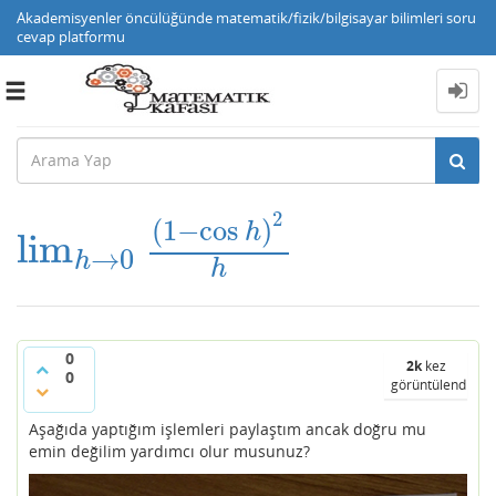
Akademisyenler öncülüğünde matematik/fizik/bilgisayar bilimleri soru
cevap platformu
Toggle
navigation
2
(
1
−
cos
)
h
lim
lim
h
→
0
(
1
−
cos
h
)
2
h
→
0
h
h
0
2k
kez
0
görüntülendi
Aşağıda yaptığım işlemleri paylaştım ancak doğru mu
emin değilim yardımcı olur musunuz?