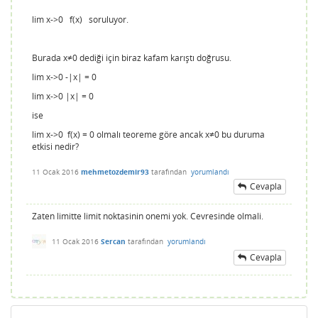
lim x->0 f(x) soruluyor.
Burada x≠0 dediği için biraz kafam karıştı doğrusu.
lim x->0 -|x| = 0
lim x->0 |x| = 0
ise
lim x->0 f(x) = 0 olmalı teoreme göre ancak x≠0 bu duruma
etkisi nedir?
11 Ocak 2016
mehmetozdemir93
tarafından
yorumlandı
Cevapla
Zaten limitte limit noktasinin onemi yok. Cevresinde olmali.
11 Ocak 2016
Sercan
tarafından
yorumlandı
Cevapla