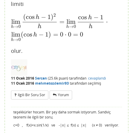
limiti
2
(
cos
−
1
)
cos
−
1
lim
h
→
0
(
cos
h
−
1
)
2
h
=
lim
h
→
0
cos
h
−
1
h
⋅
lim
h
→
0
(
cos
h
h
lim
=
lim
⋅
h
h
→
0
→
0
h
h
lim
(
cos
−
1
)
=
0
⋅
0
=
0
h
→
0
h
olur.
11 Ocak 2016
Sercan
(
25.6k
puan)
tarafından
cevaplandı
11 Ocak 2016
mehmetozdemir93
tarafından
seçilmiş
Ilgili Bir Soru Sor
Yorum
teşekkürler hocam. Bir şey daha sormak istiyorum. Sandviç
teoremi ile ilgili bir soru;
c=0 , f(x)=x.sin(1/x) ve -|x| ≤ f(x) ≤ |x| (x ≠ 0) veriliyor.