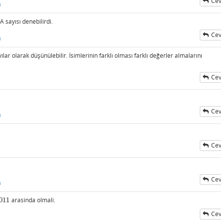
Cev
ı
A sayısı denebilirdi.
Cev
ı
lar olarak düşünülebilir. İsimlerinin farklı olması farklı değerler almalarını
Cev
Cev
ı
Cev
Cev
ı
011
arasinda olmali.
011
Cev
ı