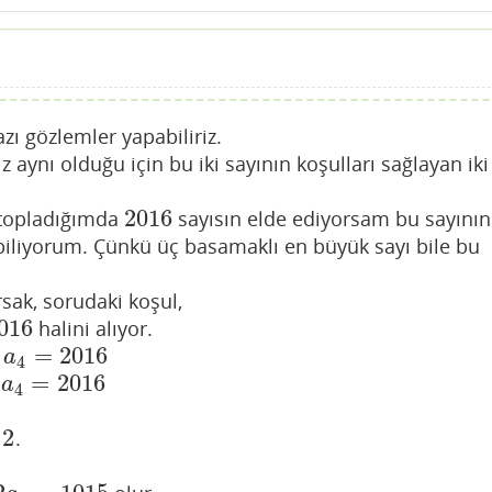
 gözlemler yapabiliriz.
imiz aynı olduğu için bu iki sayının koşulları sağlayan iki
2016
 topladığımda
sayısın elde ediyorsam bu sayının
2016
liyorum. Çünkü üç basamaklı en büyük sayı bile bu
sak, sorudaki koşul,
016
halini alıyor.
=
2016
a
4
2
=
2016
6
a
4
2
e
.
2