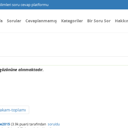
limleri soru cevap platformu
fa
Sorular
Cevaplanmamış
Kategoriler
Bir Soru Sor
Hakkı
ı gözönüne alınmaktadır.
rakam-toplamı
le2015
(
3.9k
puan)
tarafından
soruldu