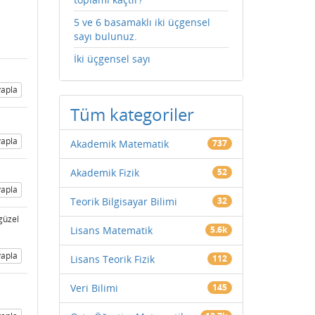
5 ve 6 basamaklı iki üçgensel
sayı bulunuz.
İki üçgensel sayı
apla
Tüm kategoriler
apla
Akademik Matematik
737
Akademik Fizik
52
apla
Teorik Bilgisayar Bilimi
32
güzel
Lisans Matematik
5.6k
apla
Lisans Teorik Fizik
112
Veri Bilimi
145