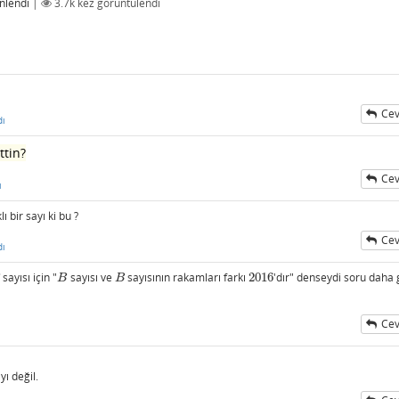
nlendi
|
3.7k
kez görüntülendi
Cev
dı
ttin?
Cev
ı
bir sayı ki bu ?
Cev
dı
sayısı için "
sayısı ve
sayısının rakamları farkı
2016
'dır" denseydi soru daha 
B
B
2016
B
B
Cev
yı değil.