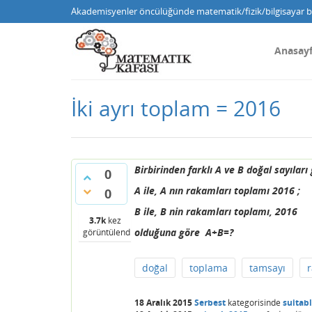
Akademisyenler öncülüğünde matematik/fizik/bilgisayar bi
Anasay
İki ayrı toplam = 2016
Birbirinden farklı A ve B doğal sayılar
0
A ile, A nın rakamları toplamı 2016 ;
0
B ile, B nin rakamları toplamı, 2016
3.7k
kez
olduğuna göre A+B=?
görüntülendi
doğal
toplama
tamsayı
18 Aralık 2015
Serbest
kategorisinde
suitab