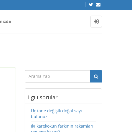
mızda
İlgili sorular
Üç tane değişik doğal sayı
bulunuz
İki karekökün farkının rakamları
toplamı kaçtır?