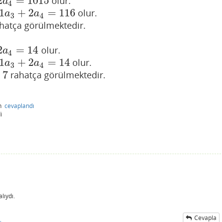
2
=
1015
olur.
1015
a
4
1
+
2
=
116
olur.
1
a
3
+
2
a
4
=
116
a
a
3
4
hatça görülmektedir.
2
=
14
olur.
14
a
4
1
+
2
=
14
olur.
1
a
3
+
2
a
4
=
14
a
a
3
4
7
rahatça görülmektedir.
n
cevaplandı
i
lıydı.
Cevapla
ı