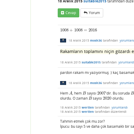
18 Aralık 2015
suitable2015
tarafından
düze
Cevap
Yorum
1008
+
1008
=
2016
1008
+
1008
=
2016
18 Aralık 2015
mosh36
tarafından
yorumlan
Rakamların toplamını niçin gözardı e
18 Aralık 2015
suitable2015
tarafından
yorumland
pardon rakam mı yazıyormuş :) kaç basamaklı 
18 Aralık 2015
mosh36
tarafından
yorumlan
Hem
, hem
sayısı
2007
'dir. Bu soruda
A
B
2007
B
A
B
B
olurdu. O zaman
sayısı
2020
olurdu.
B
2020
B
18 Aralık 2015
wertten
tarafından
yorumlandı
18 Aralık 2015
wertten
tarafından
düzenlendi
Tahmin etmek çok mu zor?
İpucu: bu sayı 5 ve daha çok basamaklı bir sa