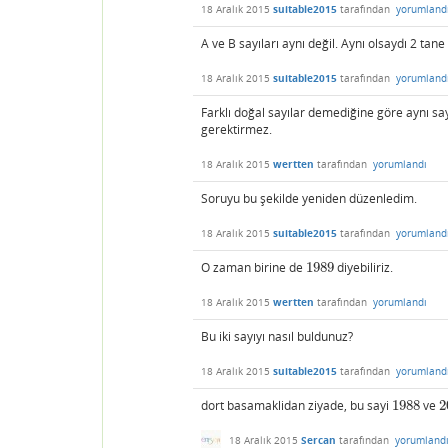
18 Aralık 2015
suitable2015
tarafından
yorumland
A ve B sayıları aynı değil. Aynı olsaydı 2 tane 
18 Aralık 2015
suitable2015
tarafından
yorumland
Farklı doğal sayılar demediğine göre aynı sayı
gerektirmez.
18 Aralık 2015
wertten
tarafından
yorumlandı
Soruyu bu şekilde yeniden düzenledim.
18 Aralık 2015
suitable2015
tarafından
yorumland
O zaman birine de
1989
diyebiliriz.
1989
18 Aralık 2015
wertten
tarafından
yorumlandı
Bu iki sayıyı nasıl buldunuz?
18 Aralık 2015
suitable2015
tarafından
yorumland
dort basamaklidan ziyade, bu sayi
1988
ve
2
1988
2
18 Aralık 2015
Sercan
tarafından
yorumland