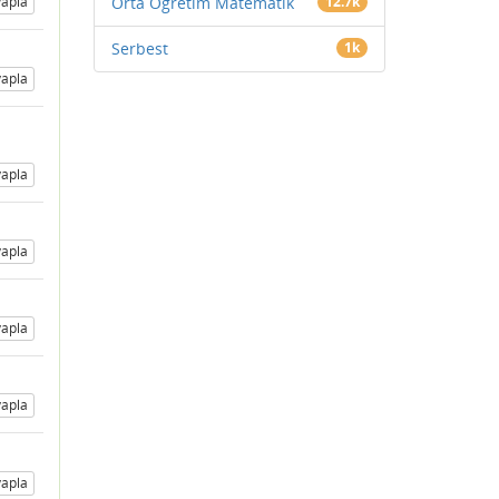
apla
Orta Öğretim Matematik
12.7k
Serbest
1k
apla
apla
apla
apla
apla
apla