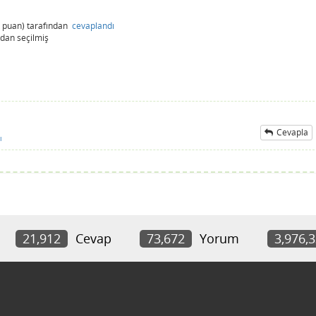
puan)
tarafından
cevaplandı
ndan
seçilmiş
Cevapla
ı
21,912
Cevap
73,672
Yorum
3,976,