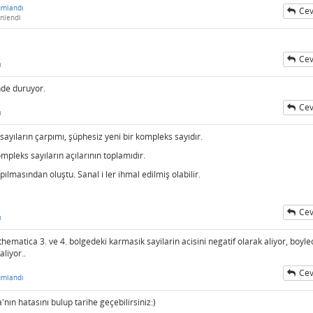
umlandı
Cev
nlendi
Cev
ı
nde duruyor.
Cev
ı
yıların çarpımı, şüphesiz yeni bir kompleks sayıdır.
mpleks sayıların açılarının toplamıdır.
lmasından oluştu. Sanal i ler ihmal edilmiş olabilir.
Cev
ı
hematica 3. ve 4. bolgedeki karmasik sayilarin acisini negatif olarak aliyor, boyle
liyor..
Cev
umlandı
nın hatasını bulup tarihe geçebilirsiniz:)