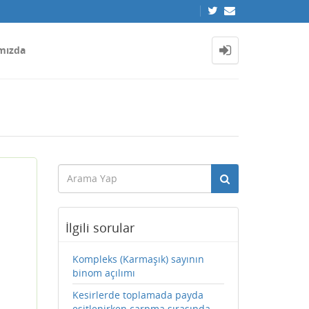
mızda
İlgili sorular
Kompleks (Karmaşık) sayının
binom açılımı
Kesirlerde toplamada payda
eşitlenirken çarpma sırasında