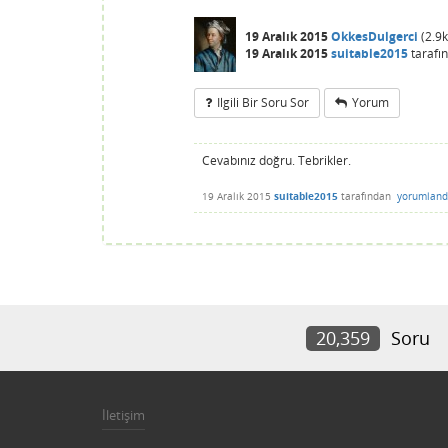
19 Aralık 2015
OkkesDulgerci
(
2.9k
19 Aralık 2015
suitable2015
tarafı
Ilgili Bir Soru Sor
Yorum
Cevabınız doğru. Tebrikler.
19 Aralık 2015
suitable2015
tarafından
yorumland
20,359
Soru
İletişim