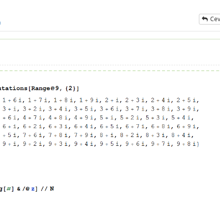
Cev
ı