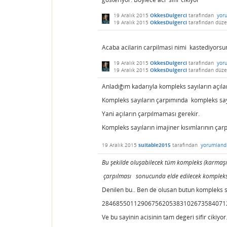
19 Aralık 2015
OkkesDulgerci
tarafından
yor
19 Aralık 2015
OkkesDulgerci
tarafından
düze
Acaba acilarin carpilmasi nimi kastediyorsu
19 Aralık 2015
OkkesDulgerci
tarafından
yor
19 Aralık 2015
OkkesDulgerci
tarafından
düze
Anladığım kadarıyla kompleks sayıların açılar
Kompleks sayıların çarpımında kompleks sayıl
Yani açıların çarpılmaması gerekir.
Kompleks sayıların imajiner kısımlarının çarp
19 Aralık 2015
suitable2015
tarafından
yorumland
Bu şekilde oluşabilecek tüm kompleks (karmaşık
çarpılması sonucunda elde edilecek kompleks 
Denilen bu.. Ben de olusan butun kompleks sa
28468550112906756205383102673584071
Ve bu sayinin acisinin tam degeri sifir cikiyo