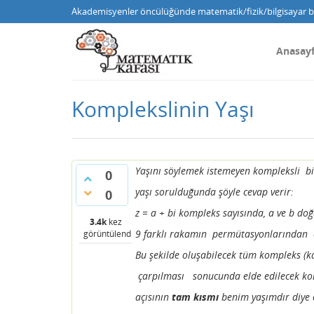
Akademisyenler öncülüğünde matematik/fizik/bilgisayar bi
Anasay
Komplekslinin Yaşı
Yaşını söylemek istemeyen kompleksli b
0
yaşı sorulduğunda şöyle cevap verir:
0
z = a + bi kompleks sayısında, a ve b doğal
3.4k
kez
9 farklı rakamın permütasyonlarından 
görüntülendi
Bu şekilde oluşabilecek tüm kompleks (k
çarpılması sonucunda elde edilecek ko
açısının
tam kısmı
benim yaşımdır diye c