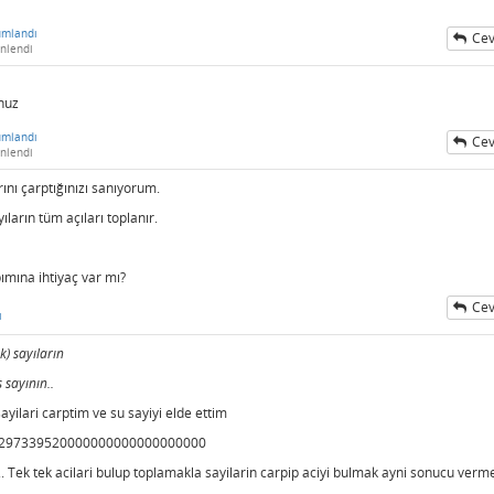
umlandı
Cev
nlendi
nuz
umlandı
Cev
nlendi
ını çarptığınızı sanıyorum.
arın tüm açıları toplanır.
ımına ihtiyaç var mı?
Cev
ı
) sayıların
sayının..
yilari carptim ve su sayiyi elde ettim
297339520000000000000000000
r.. Tek tek acilari bulup toplamakla sayilarin carpip aciyi bulmak ayni sonucu vermel