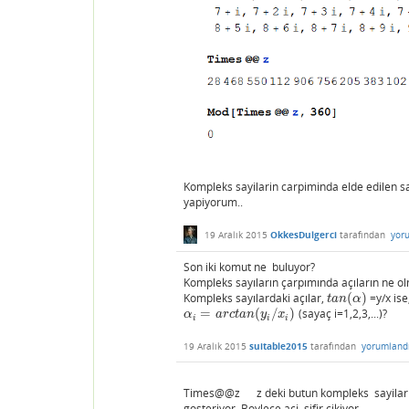
Kompleks sayilarin carpiminda elde edilen sayi
yapiyorum..
19 Aralık 2015
OkkesDulgerci
tarafından
yor
Son iki komut ne buluyor?
Kompleks sayıların çarpımında açıların ne olm
Kompleks sayılardaki açılar,
(
)
=y/x ise
t
a
n
(
α
)
t
a
n
α
=
(
/
)
(sayaç i=1,2,3,...)?
α
i
=
a
r
c
t
a
n
(
y
i
/
x
i
)
α
a
r
c
t
a
n
y
x
i
i
i
19 Aralık 2015
suitable2015
tarafından
yorumland
Times@@z z deki butun kompleks sayilari ca
gosteriyor. Boylece aci sifir cikiyor