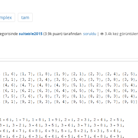
mplex
tam
egorisinde
suitable2015
(
3.9k
puan)
tarafından
soruldu
|
3.4k
kez görüntülen