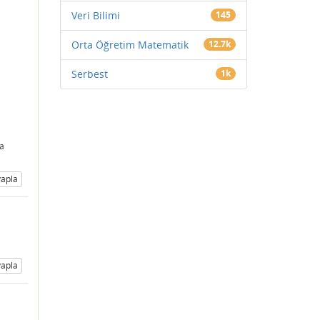
Veri Bilimi
145
Orta Öğretim Matematik
12.7k
Serbest
1k
ta
apla
apla