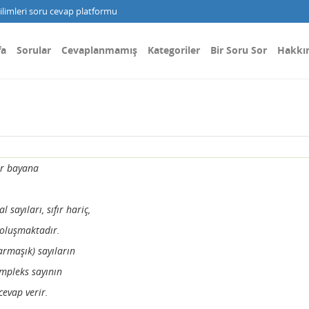
limleri soru cevap platformu
fa
Sorular
Cevaplanmamış
Kategoriler
Bir Soru Sor
Hakkı
ir bayana
 sayıları, sıfır hariç,
oluşmaktadır.
armaşık) sayıların
mpleks sayının
evap verir.