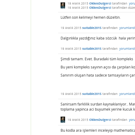
19 Aralık 2015
OkkesDulgerci
tarafından
yor
19 Aralık 2015
OkkesDulgerci
tarafından
düze
Lütfen son kelimeyi hemen düzeltin.
19 Aralık 2015
suitable2015
tarafından
yorumland
Dalgınlıkla yazdığınız kaba sözcük hala yeri
19 Aralık 2015
suitable2015
tarafından
yorumland
Şimdi tamam. Evet. Buradaki tüm kompleks sa
Bu yeni kompleks sayının açısı da çarpılan ko
Sanırım oluşan hata sadece tamsayıların çarpı
19 Aralık 2015
suitable2015
tarafından
yorumland
Sanirsam farklilik surdan kaynaklaniyor.. Mat
toplama yapinca aci buyumek yerine kucuk ka
19 Aralık 2015
OkkesDulgerci
tarafından
yor
Bu kodla ara işlemleri inceleyip mathematica'