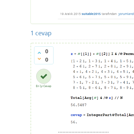
19 Aralık 2015
suitable2015
tarafından
yorumland
1
cevap
0
0
En İyi Cevap
..................................