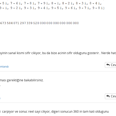
nin sanal kismi sifir cikiyor, bu da bize acinin sifir oldugunu gosterir.. Nerde ha
Cev
umlandı
ası gerektiğine bakabilirsiniz.
,
Cev
ı
rpiyor ve sonuc reel sayi cikyor, digeri sonucun 360 in tam kati oldugunu