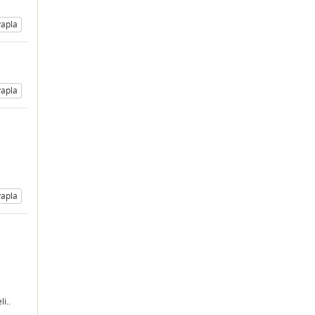
apla
apla
apla
i..