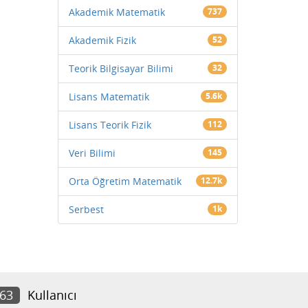
Akademik Matematik
737
Akademik Fizik
52
Teorik Bilgisayar Bilimi
32
Lisans Matematik
5.6k
Lisans Teorik Fizik
112
Veri Bilimi
145
Orta Öğretim Matematik
12.7k
Serbest
1k
063
Kullanıcı