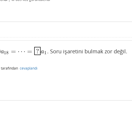
9
=
⋯
=
?
. Soru işaretini bulmak zor değil.
?
a
1
a
a
18
1
tarafından
cevaplandı