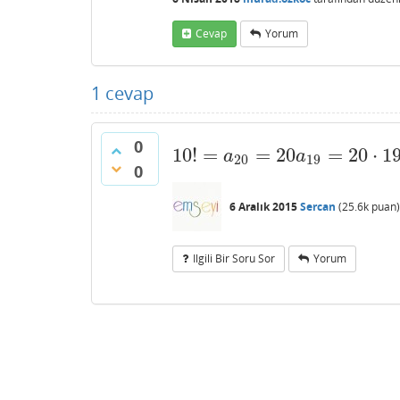
Cevap
Yorum
1
cevap
0
10
!
=
=
20
=
20
⋅
1
10
!
=
a
20
=
20
a
19
=
20
⋅
19
a
18
=
⋯
=
a
a
20
19
0
6 Aralık 2015
Sercan
(
25.6k
puan)
Ilgili Bir Soru Sor
Yorum