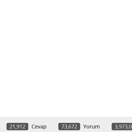
21,912
Cevap
73,672
Yorum
3,973,