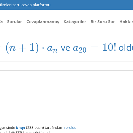
limleri soru cevap platformu
fa
Sorular
Cevaplanmamış
Kategoriler
Bir Soru Sor
Hakkı
=
(
+
1
)
⋅
=
10
!
ve
old
n
+
1
)
⋅
a
n
a
20
=
10
!
n
a
a
20
n
gorisinde
bnqe
(
233
puan)
tarafından
soruldu
lendi
|
889
kez görüntülendi