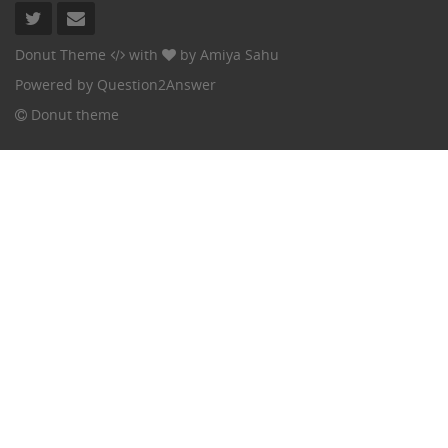
Donut Theme
with
by
Amiya Sahu
Powered by
Question2Answer
Donut theme