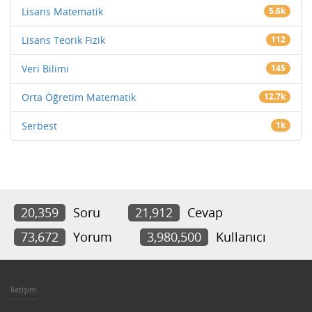
Lisans Matematik
5.6k
Lisans Teorik Fizik
112
Veri Bilimi
145
Orta Öğretim Matematik
12.7k
Serbest
1k
20,359
Soru
21,912
Cevap
73,672
Yorum
3,980,500
Kullanıcı
İletişim