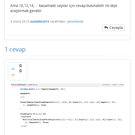
Ama 10,12,14, ... basamaklı sayılar için cevap bulunabilir mi diye
araştırmak gerekir.
3 Aralık 2015
suitable2015
tarafından
yorumlandı
Cevapla
1
cevap
0
0