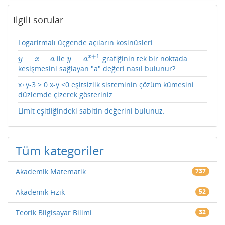
İlgili sorular
Logaritmalı üçgende açıların kosinüsleri
+
1
=
−
=
x
ile
grafiğinin tek bir noktada
y
=
x
−
a
y
=
a
x
+
1
y
x
a
y
a
kesişmesini sağlayan "a" değeri nasıl bulunur?
x+y-3 > 0 x-y <0 eşitsizlik sisteminin çözüm kümesini
düzlemde çizerek gösteriniz
Limit eşitliğindeki sabitin değerini bulunuz.
Tüm kategoriler
Akademik Matematik
737
Akademik Fizik
52
Teorik Bilgisayar Bilimi
32