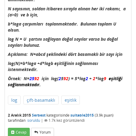
N sayısının, soldan itibaren sırayla alınan her iki rakamı, a
(a>0) ve b için,
b*loga çarpımları toplanmaktadır. Bulunan toplam U
olsun.
log N = U şartını sağlayan doğal sayılar varsa bu doğal
sayıları bulunuz.
Açıklama: N=abcd şeklindeki dört basamaklı bir sayı için
log(N)=b*loga +d*logb eşitliğinin sağlanması
istenmektedir.
Örnek: N=
25
92
için log(
2
5
92
) = 5*log
2
+
2
*log
9
eşitliği
sağlanmaktadır.
log
çift-basamaklı
eşitlik
2 Aralık 2015
Serbest
kategorisinde
suitable2015
(
3.9k
puan)
tarafından
soruldu
|
1.7k
kez görüntülendi
Cevap
Yorum