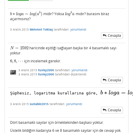
b
b
∗
=
(
)
midir? Yoksa
mıdır? burasını biraz
b
∗
l
o
g
a
=
l
o
g
(
a
b
)
l
o
g
b
a
b
l
o
g
a
l
o
g
a
l
o
g
a
açarmısınız?
3 Aralık 2015
Mehmet Toktaş
tarafından
yorumlandı
Cevapla
=
2592
haricinde eşitliği sağlayan başka bir 4 basamaklı sayı
N
=
2592
N
yoktur.
6
,
8
,
⋯
için incelemek gerekir.
6
,
8
,
⋯
3 Aralık 2015
funky2000
tarafından
yorumlandı
3 Aralık 2015
funky2000
tarafından
düzenlendi
Cevapla
∗
=
b
l
o
g
a
l
o
Şüphesiz, logaritma kurallarına göre, 
b
∗
l
o
g
a
=
l
o
g
(
a
b
3 Aralık 2015
suitable2015
tarafından
yorumlandı
Cevapla
Dört basamaklı sayılar için örnektekinden başkası yoktur.
Üstelik bildiğim kadarıyla 6 ve 8 basamaklı sayılar için de cevap yok.