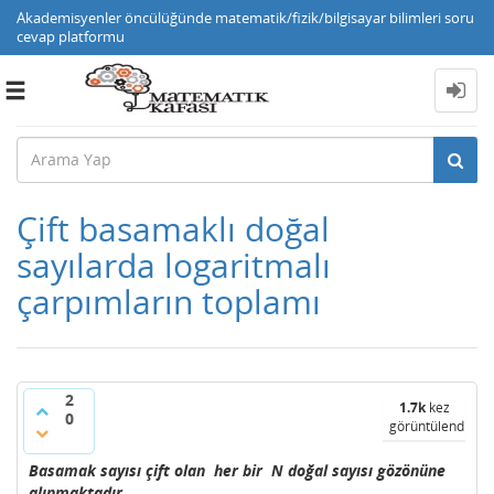
Akademisyenler öncülüğünde matematik/fizik/bilgisayar bilimleri soru
cevap platformu
Toggle
navigation
Çift basamaklı doğal
sayılarda logaritmalı
çarpımların toplamı
2
1.7k
kez
0
görüntülendi
Basamak sayısı çift olan her bir N doğal sayısı gözönüne
alınmaktadır.