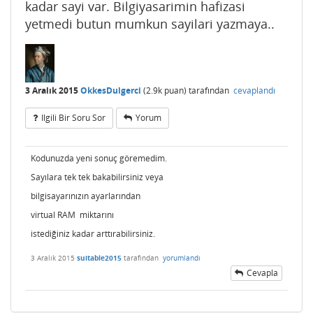
kadar sayi var. Bilgiyasarimin hafizasi
yetmedi butun mumkun sayilari yazmaya..
3 Aralık 2015
OkkesDulgerci
(
2.9k
puan)
tarafından
cevaplandı
Ilgili Bir Soru Sor
Yorum
Kodunuzda yeni sonuç göremedim.
Sayılara tek tek bakabilirsiniz veya
bilgisayarınızın ayarlarından
virtual RAM miktarını
istediğiniz kadar arttırabilirsiniz.
3 Aralık 2015
suitable2015
tarafından
yorumlandı
Cevapla