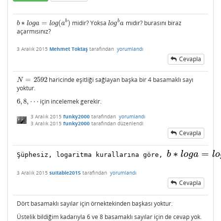
b
b
∗
=
(
)
midir? Yoksa
mıdır? burasını biraz
b
∗
l
o
g
a
=
l
o
g
(
a
b
)
l
o
g
b
a
b
l
o
g
a
l
o
g
a
l
o
g
a
açarmısınız?
3 Aralık 2015
Mehmet Toktaş
tarafından
yorumlandı
Cevapla
=
2592
haricinde eşitliği sağlayan başka bir 4 basamaklı sayı
N
=
2592
N
yoktur.
6
,
8
,
⋯
için incelemek gerekir.
6
,
8
,
⋯
3 Aralık 2015
funky2000
tarafından
yorumlandı
3 Aralık 2015
funky2000
tarafından
düzenlendi
Cevapla
∗
=
b
l
o
g
a
l
o
Şüphesiz, logaritma kurallarına göre, 
b
∗
l
o
g
a
=
l
o
g
(
a
b
3 Aralık 2015
suitable2015
tarafından
yorumlandı
Cevapla
Dört basamaklı sayılar için örnektekinden başkası yoktur.
Üstelik bildiğim kadarıyla 6 ve 8 basamaklı sayılar için de cevap yok.