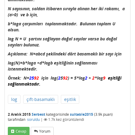
N sayısının, soldan itibaren sırayla alınan her iki rakamı, a
(a>0) ve b için,
b*loga çarpımları toplanmaktadır. Bulunan toplam U
olsun.
log N = U şartını sağlayan doğal sayılar varsa bu doğal
sayıları bulunuz.
Açıklama: N=abcd şeklindeki dört basamaklı bir sayı için
log(N)=b*loga +d*logb eşitliğinin sağlanması
istenmektedir.
Örnek: N=
25
92
için log(
2
5
92
) = 5*log
2
+
2
*log
9
eşitliği
sağlanmaktadır.
log
çift-basamaklı
eşitlik
2 Aralık 2015
Serbest
kategorisinde
suitable2015
(
3.9k
puan)
tarafından
soruldu
|
1.7k
kez görüntülendi
Cevap
Yorum