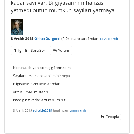
kadar sayi var. Bilgiyasarimin hafizasi
yetmedi butun mumkun sayilari yazmaya..
3 Aralık 2015
OkkesDulgerci
(
2.9k
puan)
tarafından
cevaplandı
Ilgili Bir Soru Sor
Yorum
Kodunuzda yeni sonuç göremedim.
Sayılara tek tek bakabilirsiniz veya
bilgisayarınızın ayarlarından
virtual RAM miktarını
istediğiniz kadar arttırabilirsiniz.
3 Aralık 2015
suitable2015
tarafından
yorumlandı
Cevapla