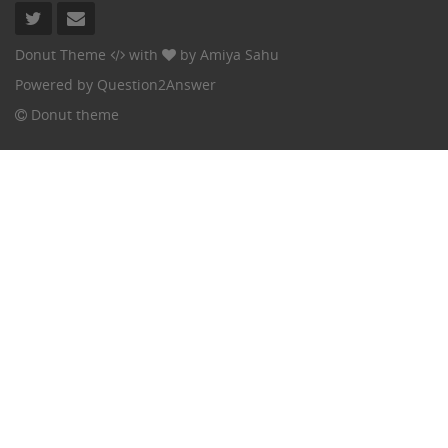
Donut Theme
with
by
Amiya Sahu
Powered by
Question2Answer
Donut theme