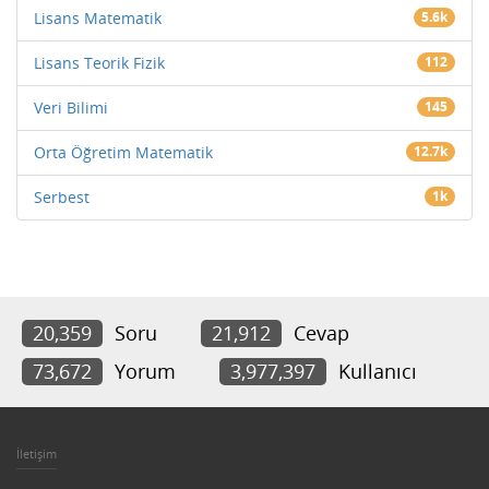
Lisans Matematik
5.6k
Lisans Teorik Fizik
112
Veri Bilimi
145
Orta Öğretim Matematik
12.7k
Serbest
1k
20,359
Soru
21,912
Cevap
73,672
Yorum
3,977,397
Kullanıcı
İletişim