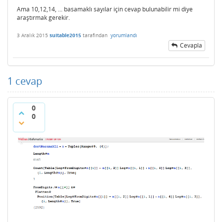
Ama 10,12,14, ... basamaklı sayılar için cevap bulunabilir mi diye
araştırmak gerekir.
3 Aralık 2015
suitable2015
tarafından
yorumlandı
Cevapla
1
cevap
0
0