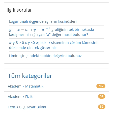
İlgili sorular
Logaritmalı üçgende açıların kosinüsleri
+
1
=
−
=
x
ile
grafiğinin tek bir noktada
y
=
x
−
a
y
=
a
x
+
1
y
x
a
y
a
kesişmesini sağlayan "a" değeri nasıl bulunur?
x+y-3 > 0 x-y <0 eşitsizlik sisteminin çözüm kümesini
düzlemde çizerek gösteriniz
Limit eşitliğindeki sabitin değerini bulunuz.
Tüm kategoriler
Akademik Matematik
737
Akademik Fizik
52
Teorik Bilgisayar Bilimi
32