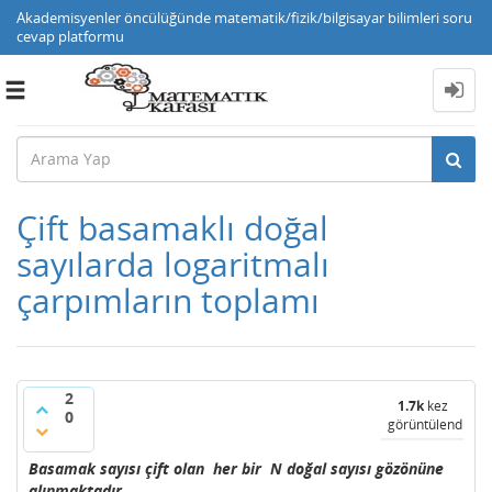
Akademisyenler öncülüğünde matematik/fizik/bilgisayar bilimleri soru
cevap platformu
Toggle
navigation
Çift basamaklı doğal
sayılarda logaritmalı
çarpımların toplamı
2
1.7k
kez
0
görüntülendi
Basamak sayısı çift olan her bir N doğal sayısı gözönüne
alınmaktadır.