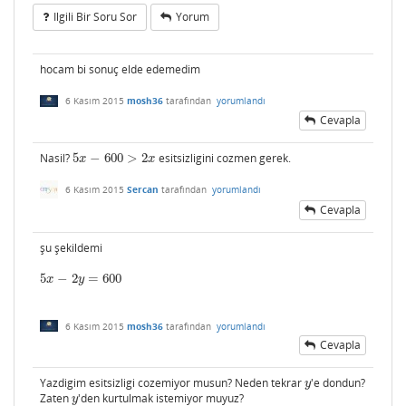
Ilgili Bir Soru Sor
Yorum
hocam bi sonuç elde edemedim
6 Kasım 2015
mosh36
tarafından
yorumlandı
Cevapla
Nasil?
5
−
600
>
2
esitsizligini cozmen gerek.
5
x
−
600
>
2
x
x
x
6 Kasım 2015
Sercan
tarafından
yorumlandı
Cevapla
şu şekildemi
5
−
2
=
600
5
x
−
2
y
=
600
x
y
6 Kasım 2015
mosh36
tarafından
yorumlandı
Cevapla
Yazdigim esitsizligi cozemiyor musun? Neden tekrar
'e dondun?
y
y
Zaten
'den kurtulmak istemiyor muyuz?
y
y