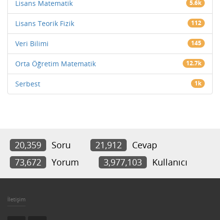
Lisans Matematik
5.6k
Lisans Teorik Fizik
112
Veri Bilimi
145
Orta Öğretim Matematik
12.7k
Serbest
1k
20,359
Soru
21,912
Cevap
73,672
Yorum
3,977,103
Kullanıcı
İletişim