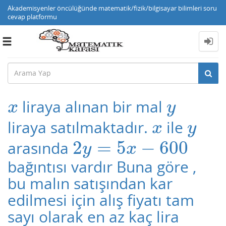
Akademisyenler öncülüğünde matematik/fizik/bilgisayar bilimleri soru
cevap platformu
Toggle
navigation
liraya alınan bir mal
x
y
x
y
liraya satılmaktadır.
ile
x
y
x
y
2
=
5
−
600
arasında
2
y
=
5
x
−
600
y
x
bağıntısı vardır Buna göre ,
bu malın satışından kar
edilmesi için alış fiyatı tam
sayı olarak en az kaç lira