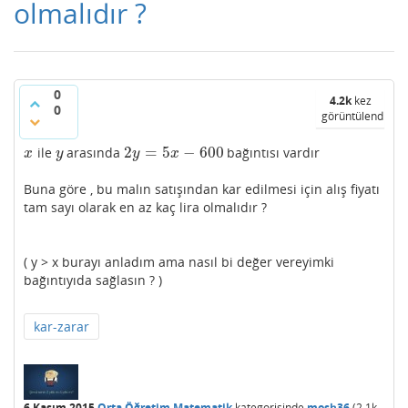
olmalıdır ?
0
4.2k
kez
0
görüntülendi
2
=
5
−
600
ile
arasında
bağıntısı vardır
x
y
2
y
=
5
x
−
600
x
y
y
x
Buna göre , bu malın satışından kar edilmesi için alış fiyatı
tam sayı olarak en az kaç lira olmalıdır ?
( y > x burayı anladım ama nasıl bi değer vereyimki
bağıntıyıda sağlasın ? )
kar-zarar
6 Kasım 2015
Orta Öğretim Matematik
kategorisinde
mosh36
(
2.1k