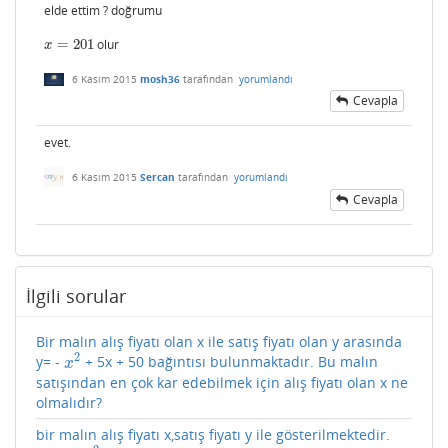
elde ettim ? doğrumu
=
201
olur
x
=
201
x
6 Kasım 2015
mosh36
tarafından
yorumlandı
Cevapla
evet.
6 Kasım 2015
Sercan
tarafından
yorumlandı
Cevapla
İlgili sorular
Bir malın alış fiyatı olan x ile satış fiyatı olan y arasında
2
y= -
+ 5x + 50 bağıntısı bulunmaktadır. Bu malın
x
2
x
satışından en çok kar edebilmek için alış fiyatı olan x ne
olmalıdır?
bir malın alış fiyatı x,satış fiyatı y ile gösterilmektedir.