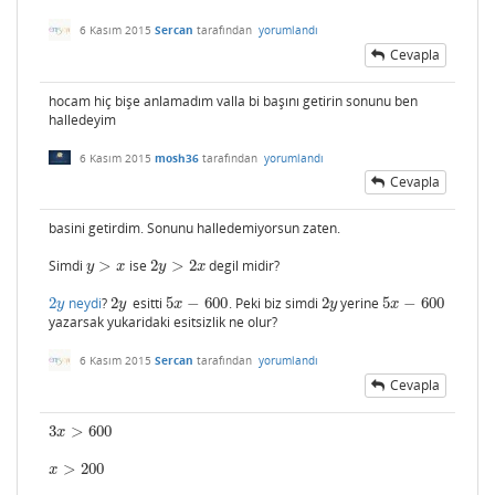
6 Kasım 2015
Sercan
tarafından
yorumlandı
Cevapla
hocam hiç bişe anlamadım valla bi başını getirin sonunu ben
halledeyim
6 Kasım 2015
mosh36
tarafından
yorumlandı
Cevapla
basini getirdim. Sonunu halledemiyorsun zaten.
Simdi
>
ise
2
>
2
degil midir?
y
>
x
2
y
>
2
x
y
x
y
x
2
neydi
?
2
esitti
5
−
600
. Peki biz simdi
2
yerine
5
−
600
2
y
2
y
5
x
−
600
2
y
5
x
−
600
y
y
x
y
x
yazarsak yukaridaki esitsizlik ne olur?
6 Kasım 2015
Sercan
tarafından
yorumlandı
Cevapla
3
>
600
3
x
>
600
x
>
200
x
>
200
x