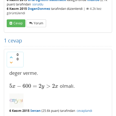
puan)
tarafından
soruldu
6 Kasım 2015
DoganDonmez
tarafından
düzenlendi
|
4.2k
kez
görüntülendi
Cevap
Yorum
1
cevap
0
0
deger verme.
5
−
600
=
2
>
2
olmali.
5
x
−
600
=
2
y
>
2
x
x
y
x
6 Kasım 2015
Sercan
(
25.6k
puan)
tarafından
cevaplandı