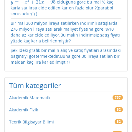
2
=
−
+
21
−
95
olduğuna göre bu mal % kaç
y
=
−
x
2
+
21
x
−
95
y
x
x
karla satılırsa elde edilen kar en fazla olur ?(parabol
sorusudur(!) )
Bir mal 300 milyon liraya satılırken indirimli satışlarda
276 milyon liraya satılarak maliyet fiyatına göre, %10
daha az kar elde ediliyor.Bu malın indirimsiz satış fiyatı
yüzde kaç karla belirlenmiştir?
Şekildeki grafik bir malın alış ve satış fiyatları arasındaki
bağıntıyı göstermektedir.Buna göre 30 liraya satılan bir
maldan kaç lira kar edilmiştir?
Tüm kategoriler
Akademik Matematik
737
Akademik Fizik
52
Teorik Bilgisayar Bilimi
32