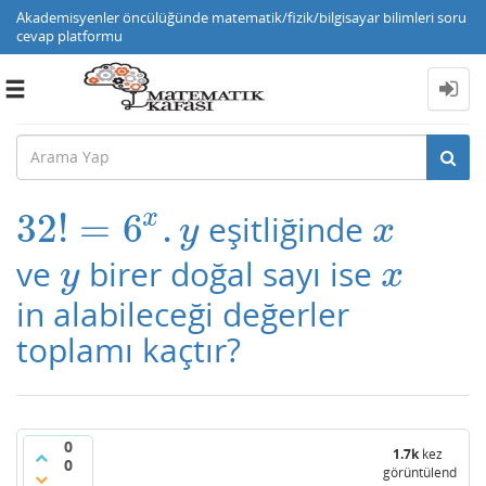
Akademisyenler öncülüğünde matematik/fizik/bilgisayar bilimleri soru
cevap platformu
Toggle
navigation
x
32
!
=
6
.
eşitliğinde
32
!
=
6
x
.
y
x
y
x
ve
birer doğal sayı ise
y
x
y
x
in alabileceği değerler
toplamı kaçtır?
0
1.7k
kez
0
görüntülendi