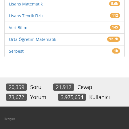
Lisans Matematik
5.6k
Lisans Teorik Fizik
112
Veri Bilimi
145
Orta Öğretim Matematik
12.7k
Serbest
1k
20,359
Soru
21,912
Cevap
73,672
Yorum
3,975,654
Kullanıcı
İletişim