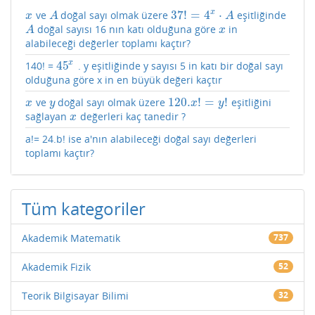
x
37
!
=
4
⋅
ve
doğal sayı olmak üzere
eşitliğinde
x
A
37
!
=
4
x
⋅
A
x
A
A
doğal sayısı 16 nın katı olduğuna göre
in
A
x
A
x
alabileceği değerler toplamı kaçtır?
x
45
140! =
. y eşitliğinde y sayısı 5 in katı bir doğal sayı
45
x
olduğuna göre x in en büyük değeri kaçtır
120.
!
=
!
ve
doğal sayı olmak üzere
eşitliğini
x
y
120.
x
!
=
y
!
x
y
x
y
sağlayan
değerleri kaç tanedir ?
x
x
a!= 24.b! ise a'nın alabileceği doğal sayı değerleri
toplamı kaçtır?
Tüm kategoriler
Akademik Matematik
737
Akademik Fizik
52
Teorik Bilgisayar Bilimi
32