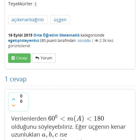
Teşekkürler :)
açıkenarbağıntı
üçgen
16 Eylül 2015
Orta Öğretim Matematik
kategorisinde
egetıpisteyenkız
(
80
puan)
tarafından
soruldu
|
2.3k
kez
görüntülendi
Cevap
Yorum
1
cevap
0
0
0
60
<
(
)
<
180
Verilenlerden
60
0
<
m
(
A
)
<
180
m
A
olduğunu söyleyebiliriz. Eğer üçgenin kenar
,
,
uzunlukları
ise
a
,
b
,
c
a
b
c