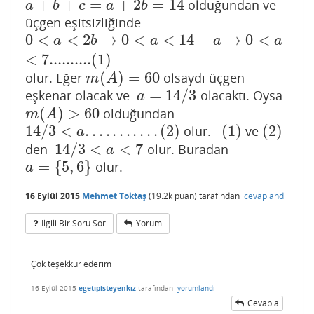
+
+
=
+
2
=
14
olduğundan ve
a
+
b
+
c
=
a
+
2
b
=
14
a
b
c
a
b
üçgen eşitsizliğinde
0
<
<
2
→
0
<
<
14
−
→
0
<
0
<
a
<
2
b
→
0
<
a
<
14
−
a
→
0
<
a
<
7..........
(
1
)
a
b
a
a
a
<
7..........
(
1
)
(
)
=
60
olur. Eğer
olsaydı üçgen
m
(
A
)
=
60
m
A
=
14
/
3
eşkenar olacak ve
olacaktı. Oysa
a
=
14
/
3
a
(
)
>
60
olduğundan
m
(
A
)
>
60
m
A
14
/
3
<
.
.
.
.
.
.
.
.
.
.
.
(
2
)
(
1
)
(
2
)
olur.
ve
14
/
3
<
a
.
.
.
.
.
.
.
.
.
.
.
(
2
)
(
1
)
(
2
)
a
14
/
3
<
<
7
den
olur. Buradan
14
/
3
<
a
<
7
a
=
{
5
,
6
}
olur.
a
=
{
5
,
6
}
a
16 Eylül 2015
Mehmet Toktaş
(
19.2k
puan)
tarafından
cevaplandı
Ilgili Bir Soru Sor
Yorum
Çok teşekkür ederim
16 Eylül 2015
egetıpisteyenkız
tarafından
yorumlandı
Cevapla