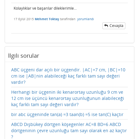
Kolaylıklar ve başarılar dileklerimle...
17 Eylül 2015
Mehmet Toktaş
tarafından
yorumlandı
Cevapla
İlgili sorular
ABC üçgeni dar açılı bir üçgendir. |AC|=7 cm, |BC|=10
cm ise |AB|nin alabileceği kaç farklı tam sayı değeri
vardır?
Herhangi bir üçgenin iki kenarortay uzunluğu 9 cm ve
12 cm ise üçüncü kenarortay uzunluğunun alabileceği
kaç farklı tam sayı değeri vardır?
bir abc üçgeninde tan(a) =3 taan(b) =5 ise tan(C) kaçtır
ABCD Dışbükey dörtgen köşegenler AC=8 BD=6 ABCD
dörtgeninin çevre uzunluğu tam sayı olarak en az kaçtır
?