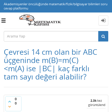
Akademisyenler öncülüğünde matematik/fizik/bilgisayar bilimleri soru
cevap platformu
Toggle
navigation
Çevresi 14 cm olan bir ABC
üçgeninde m(B)=m(C)
<m(A) ise |BC| kaç farklı
tam sayı değeri alabilir?
0
2.3k
kez
0
görüntülendi