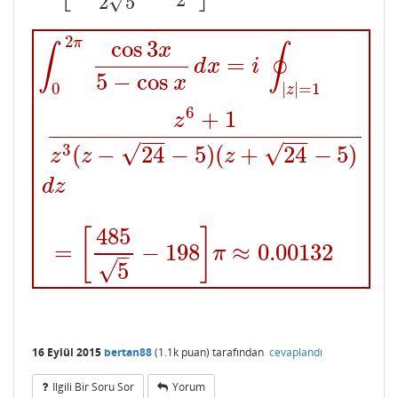
2
√
2
5
∫
0
2
π
cos
3
x
5
−
cos
x
d
x
=
i
∮
|
z
|
=
1
z
6
+
1
z
3
(
z
−
24
−
5
)
(
z
+
24
2
π
cos
3
x
∫
∮
=
d
x
i
5
−
cos
x
0
|
|
=
1
z
6
+
1
z
−
−
−
−
√
√
3
(
−
24
−
5
)
(
+
24
−
5
)
z
z
z
d
z
485
[
]
=
−
198
≈
0.00132
π
–
√
5
16 Eylül 2015
bertan88
(
1.1k
puan)
tarafından
cevaplandı
Ilgili Bir Soru Sor
Yorum