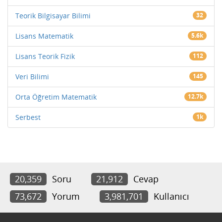
Teorik Bilgisayar Bilimi
32
Lisans Matematik
5.6k
Lisans Teorik Fizik
112
Veri Bilimi
145
Orta Öğretim Matematik
12.7k
Serbest
1k
20,359
Soru
21,912
Cevap
73,672
Yorum
3,981,701
Kullanıcı