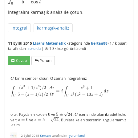
5
−
cos
t
0
İntegralini karmaşık analiz ile çözün.
integral
karmaşık-analiz
11 Eylül 2015
Lisans Matematik
kategorisinde
bertan88
(
1.1k
puan)
tarafından
soruldu
|
1.3k
kez görüntülendi
Cevap
Yorum
birim cember olsun. O zaman integralimiz
C
C
3
3
6
(
+
1
/
)
/
2
+
1
z
z
d
z
z
∫
∫
=
∫
C
(
z
3
+
1
/
z
3
)
/
2
5
−
(
z
+
1
/
z
)
/
2
d
z
i
z
=
i
∫
C
z
6
+
1
z
3
(
z
2
−
10
z
+
1
)
d
z
i
d
z
3
2
5
−
(
+
1
/
)
/
2
(
−
10
+
1
)
i
z
z
z
z
z
z
C
C
−
−
√
olur. Paydanin kokleri
0
ve
5
±
24
.
icerisinde olan iki adet koku
0
5
±
24
C
C
−
−
√
var:
=
0
ve
=
5
−
24
. Bunlara kalan teoremini uygulamamiz
z
=
0
z
=
5
−
24
z
z
lazim.
12 Eylül 2015
Sercan
tarafından
yorumlandı