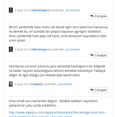
3 Eylül 2015
OkkesDulgerci
tarafından
yorumlandı
Cevapla
Birinci yontemde hata orani cok dusuk eger tarti yeterince hassassa,
ne demek bu, en azindan bir pinpon topunun agirligini olcebilsin..
ikinci yontemde hata payi cok fazla, ama akvaryum buyudukce hata
orani azalir..
3 Eylül 2015
OkkesDulgerci
tarafından
yorumlandı
Cevapla
Aslında bu sorunun çözümü aynı zamanda biyologların bir bölgede
ne kadar hayvan bulunduğunu tahmin etmekte kullanılıyor.Yaklaşık
değer ile ilgili olduğu için Matlab diye baslik attım.
3 Eylül 2015
KubilayK
tarafından
yorumlandı
Cevapla
Ama simdi soru tamamen degisti.. Goldeki baliklari saymanin
yaklasik bir yolu surda anlatilmis..
http://www.algebra.com/algebra/homework/Percentage-and-ratio-
word-problems/Percentage-and-ratio-word-