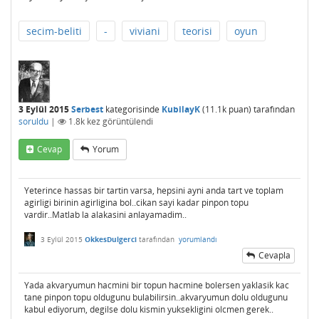
secim-beliti
-
viviani
teorisi
oyun
3 Eylül 2015
Serbest
kategorisinde
KubilayK
(
11.1k
puan)
tarafından
soruldu
|
1.8k
kez görüntülendi
Cevap
Yorum
Yeterince hassas bir tartin varsa, hepsini ayni anda tart ve toplam
agirligi birinin agirligina bol..cikan sayi kadar pinpon topu
vardir..Matlab la alakasini anlayamadim..
3 Eylül 2015
OkkesDulgerci
tarafından
yorumlandı
Cevapla
Yada akvaryumun hacmini bir topun hacmine bolersen yaklasik kac
tane pinpon topu oldugunu bulabilirsin..akvaryumun dolu oldugunu
kabul ediyorum, degilse dolu kismin yuksekligini olcmen gerek..