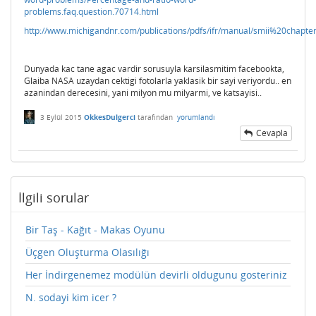
problems.faq.question.70714.html
http://www.michigandnr.com/publications/pdfs/ifr/manual/smii%20chapte
Dunyada kac tane agac vardir sorusuyla karsilasmitim facebookta,
Glaiba NASA uzaydan cektigi fotolarla yaklasik bir sayi veriyordu.. en
azanindan derecesini, yani milyon mu milyarmi, ve katsayisi..
3 Eylül 2015
OkkesDulgerci
tarafından
yorumlandı
Cevapla
İlgili sorular
Bir Taş - Kağıt - Makas Oyunu
Üçgen Oluşturma Olasılığı
Her İndirgenemez modülün devirli oldugunu gosteriniz
N. sodayi kim icer ?