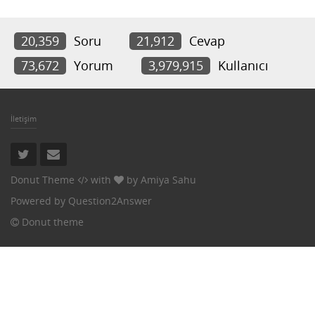
20,359
Soru
21,912
Cevap
73,672
Yorum
3,979,915
Kullanıcı
İletişim
Donut Theme
with
by
Amiya Sahu
Powered by
Question2Answer
Donut theme