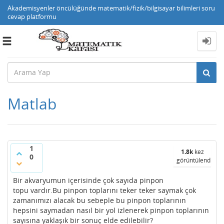
Akademisyenler öncülüğünde matematik/fizik/bilgisayar bilimleri soru
cevap platformu
Toggle
navigation
Matlab
1
1.8k
kez
0
görüntülendi
Bir akvaryumun içerisinde çok sayıda pinpon
topu vardır.Bu pinpon toplarını teker teker saymak çok
zamanımızı alacak bu sebeple bu pinpon toplarının
hepsini saymadan nasıl bir yol izlenerek pinpon toplarının
sayısına yaklaşık bir sonuç elde edilebilir?