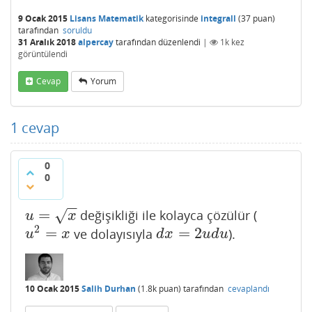
9 Ocak 2015
Lisans Matematik
kategorisinde
integrall
(
37
puan)
tarafından
soruldu
31 Aralık 2018
alpercay
tarafından
düzenlendi
|
1k
kez
görüntülendi
Cevap
Yorum
1
cevap
0
0
−
−
=
değişikliği ile kolayca çözülür (
√
u
=
x
u
x
2
=
=
2
ve dolayısıyla
).
u
2
=
x
d
x
=
2
u
d
u
u
x
d
x
u
d
u
10 Ocak 2015
Salih Durhan
(
1.8k
puan)
tarafından
cevaplandı