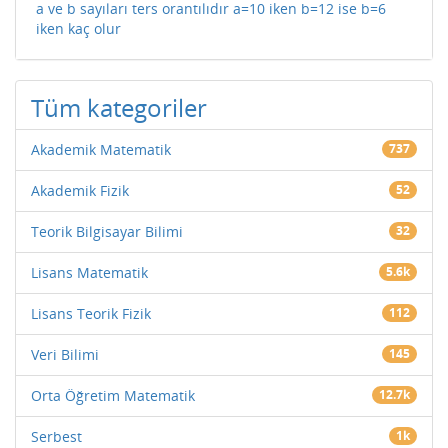
a ve b sayıları ters orantılıdır a=10 iken b=12 ise b=6
iken kaç olur
Tüm kategoriler
Akademik Matematik
737
Akademik Fizik
52
Teorik Bilgisayar Bilimi
32
Lisans Matematik
5.6k
Lisans Teorik Fizik
112
Veri Bilimi
145
Orta Öğretim Matematik
12.7k
Serbest
1k