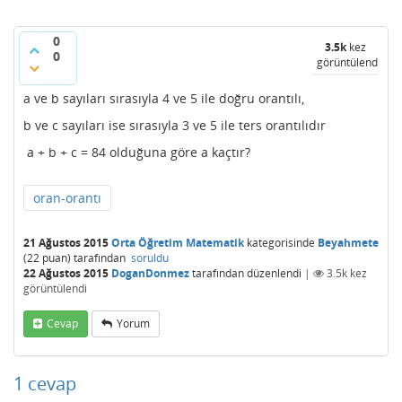
0
3.5k
kez
0
görüntülendi
a ve b sayıları sırasıyla 4 ve 5 ile doğru orantılı,
b ve c sayıları ise sırasıyla 3 ve 5 ile ters orantılıdır
a + b + c = 84 olduğuna göre a kaçtır?
oran-orantı
21 Ağustos 2015
Orta Öğretim Matematik
kategorisinde
Beyahmete
(
22
puan)
tarafından
soruldu
22 Ağustos 2015
DoganDonmez
tarafından
düzenlendi
|
3.5k
kez
görüntülendi
Cevap
Yorum
1
cevap