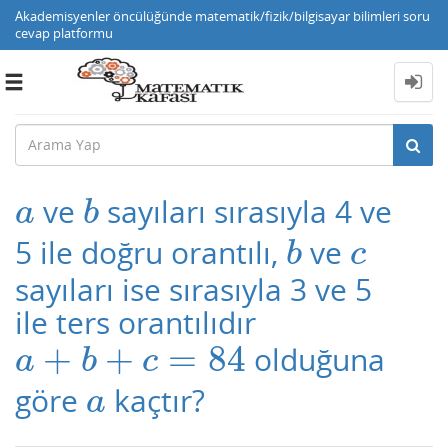
Akademisyenler öncülüğünde matematik/fizik/bilgisayar bilimleri soru
cevap platformu
Toggle
navigation
ve
sayıları sırasıyla 4 ve
a
b
a
b
5 ile doğru orantılı,
ve
b
c
b
c
sayıları ise sırasıyla 3 ve 5
ile ters orantılıdır
+
+
=
84
olduğuna
a
+
b
+
c
=
84
a
b
c
göre
kaçtır?
a
a