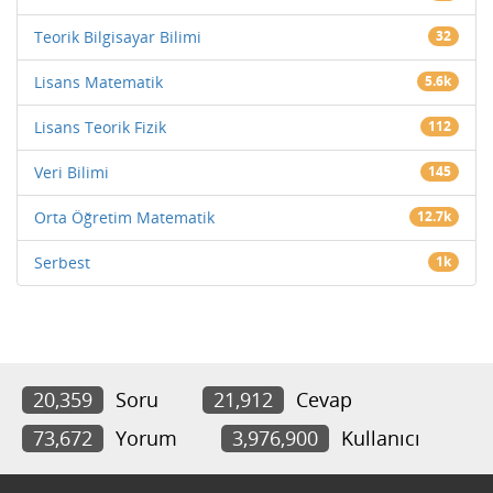
Teorik Bilgisayar Bilimi
32
Lisans Matematik
5.6k
Lisans Teorik Fizik
112
Veri Bilimi
145
Orta Öğretim Matematik
12.7k
Serbest
1k
20,359
Soru
21,912
Cevap
73,672
Yorum
3,976,900
Kullanıcı