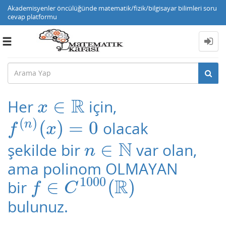
Akademisyenler öncülüğünde matematik/fizik/bilgisayar bilimleri soru
cevap platformu
Toggle
navigation
R
∈
Her
için,
x
∈
R
x
(
)
(
)
=
0
n
olacak
f
(
n
)
(
x
)
=
0
f
x
N
∈
şekilde bir
var olan,
n
∈
N
n
ama polinom OLMAYAN
1000
R
∈
(
)
bir
f
∈
C
1000
(
R
)
f
C
bulunuz.