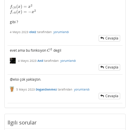
2
(
)
=
f
≤
0
(
x
)
=
x
2
f
x
x
≤
0
2
(
)
=
−
f
>
0
(
x
)
=
−
x
2
f
x
x
>
0
gibi ?
4 Mayıs 2023
eloi2
tarafından
yorumlandı
Cevapla
2
evet ama bu fonksıyon
degil
C
2
C
4 Mayıs 2023
Anil
tarafından
yorumlandı
Cevapla
@eloi çok yaklaştın.
5 Mayıs 2023
DoganDonmez
tarafından
yorumlandı
Cevapla
İlgili sorular