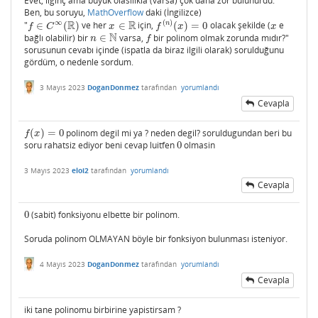
Evet, ilginç ama büyük olasılıkla (varsa) çok daha zor bulunurdu.
Ben, bu soruyu,
MathOverflow
daki (İngilizce)
R
R
∞
(
)
n
"
∈
(
)
ve her
∈
için,
(
)
=
0
olacak şekilde (
e
f
∈
C
∞
(
R
)
x
∈
R
f
(
n
)
(
x
)
=
0
x
f
C
x
f
x
x
N
bağlı olabilir) bir
∈
varsa,
bir polinom olmak zorunda mıdır?"
n
∈
N
f
n
f
sorusunun cevabı içinde (ispatla da biraz ilgili olarak) sorulduğunu
gördüm, o nedenle sordum.
3 Mayıs 2023
DoganDonmez
tarafından
yorumlandı
Cevapla
(
)
=
0
polinom degil mi ya ? neden degil? soruldugundan beri bu
f
(
x
)
=
0
f
x
soru rahatsiz ediyor beni cevap luitfen
0
olmasin
0
3 Mayıs 2023
eloi2
tarafından
yorumlandı
Cevapla
0
(sabit) fonksiyonu elbette bir polinom.
0
Soruda polinom OLMAYAN böyle bir fonksiyon bulunması isteniyor.
4 Mayıs 2023
DoganDonmez
tarafından
yorumlandı
Cevapla
iki tane polinomu birbirine yapistirsam ?