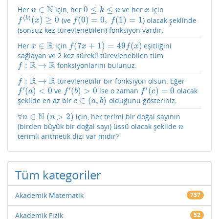
N
∈
0
≤
≤
Her
için, her
ve her
için
n
∈
N
0
≤
k
≤
n
x
n
k
n
x
(
)
(
)
≥
0
(
0
)
=
0
,
(
1
)
=
1
k
(ve
) olacak şeklinde
f
(
k
)
(
x
)
≥
0
f
(
0
)
=
0
,
f
(
1
)
=
1
f
x
f
f
(sonsuz kez türevlenebilen) fonksiyon vardır.
R
∈
(
7
+
1
)
=
49
(
)
Her
için
eşitliğini
x
∈
R
f
(
7
x
+
1
)
=
49
f
(
x
)
x
f
x
f
x
sağlayan ve 2 kez sürekli türevlenebilen tüm
R
R
:
→
fonksiyonlarını bulunuz.
f
:
R
→
R
f
R
R
:
→
türevlenebilir bir fonksiyon olsun. Eğer
f
:
R
→
R
f
′
′
′
(
)
<
0
(
)
>
0
(
)
=
0
ve
ise o zaman
olacak
f
′
(
a
)
<
0
f
′
(
b
)
>
0
f
′
(
c
)
=
0
f
a
f
b
f
c
∈
(
,
)
şekilde en az bir
olduğunu gösteriniz.
c
∈
(
a
,
b
)
c
a
b
N
∀
∈
(
>
2
)
için, her terimi bir doğal sayının
∀
n
∈
N
(
n
>
2
)
n
n
(birden büyük bir doğal sayı) üssü olacak şekilde
n
n
terimli aritmetik dizi var mıdır?
Tüm kategoriler
Akademik Matematik
737
Akademik Fizik
52