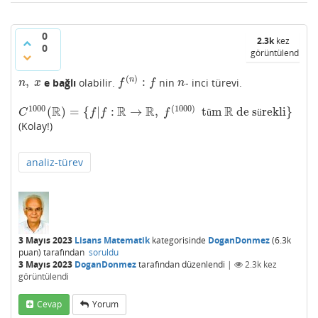
0
2.3k
kez
0
görüntülendi
(
)
,
:
n
e bağlı
olabilir.
nin
- inci türevi.
n
,
x
f
(
n
)
:
f
n
n
x
f
f
n
1000
(
1000
)
R
R
R
R
(
)
=
{
|
:
→
,
t
m
de s
rekli
}
C
1000
(
R
)
=
{
f
|
f
:
R
→
R
,
f
(
1000
)
tüm
R
de sürekli
}
ü
ü
C
f
f
f
(Kolay!)
analiz-türev
3 Mayıs 2023
Lisans Matematik
kategorisinde
DoganDonmez
(
6.3k
puan)
tarafından
soruldu
3 Mayıs 2023
DoganDonmez
tarafından
düzenlendi
|
2.3k
kez
görüntülendi
Cevap
Yorum