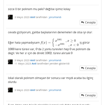
sizce 0 bir polinom mu peki? değilse işimiz kolay
3 Mayıs 2023
Anil
tarafından
yorumlandı
Cevapla
cevabı gizliyorum, galiba başkalarının denemeleri de olsa iyi olur:
1001
{
,
≥
0
x
x
Eğer hata yapmadıysam
(
)
=
iş görür
f
(
x
)
=
{
x
1001
,
x
≥
0
−
x
1001
,
x
<
0
f
x
1001
−
,
<
0
x
x
1000
kere türevi var,
0
'da 2 yonlu turevleri hep
0
ve polinom da
1000
0
0
degil. Ve her
için de direkt
1002.
türevi alırsak
0
x
1002.
0
x
3 Mayıs 2023
Anil
tarafından
yorumlandı
11 Mayıs 2023
Anil
tarafından
yeniden gösterildi
Cevapla
lokal olarak polınom olmayan bir sonucu var mıydı acaba bu ilginç
olurdu
3 Mayıs 2023
Anil
tarafından
yorumlandı
Cevapla