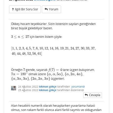
Ilgili Bir Soru Sor
Yorum
Ökkeş hocam teşekkürler. Sizin listenizin sayıları gereğinden
biraz büyük gelebiliyor bazen.
3
≤
≤
27
için benim listem şöyle:
3
≤
n
≤
27
n
[
1
,
1
,
2
,
3
,
4
,
5
,
7
,
8
,
10
,
12
,
14
,
16
,
19
,
21
,
24
,
27
,
30
,
33
,
37
,
[
1
,
1
,
2
,
3
,
4
,
5
,
7
,
8
,
10
,
12
,
14
,
16
,
19
,
21
,
24
,
27
,
30
,
33
,
37
,
40
,
44
,
48
,
52
,
56
,
61
]
40
,
44
,
48
,
52
,
56
,
61
]
Örneğin
7
-gende, sayarak
(
7
)
=
4
tane üçgen buluyorum.
7
f
(
7
)
=
4
f
∘
7
=
180
olmak üzere
{
,
,
5
}
,
{
,
2
,
4
}
,
7
α
=
180
∘
{
α
,
α
,
5
α
}
{
α
,
2
α
,
4
α
}
α
α
α
α
α
α
α
{
,
3
,
3
}
,
{
2
,
2
,
3
}
üçgenleri.
{
α
,
3
α
,
3
α
}
{
2
α
,
2
α
,
3
α
}
α
α
α
α
α
α
24 Ağustos 2022
lokman gökçe
tarafından
yorumlandı
25 Ağustos 2022
lokman gökçe
tarafından
düzenlendi
Cevapla
Alan hesabini numerik olarak hesaplarken yuvarlama hatasi
olmus, son rakam farkli olunca alani farkli saymis ve oldugundan