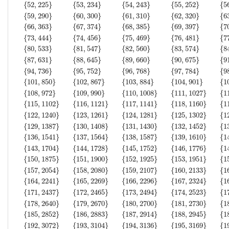
{
52
,
225
}
{
53
,
234
}
{
54
,
243
}
{
55
,
252
}
{
5
{
59
,
290
}
{
60
,
300
}
{
61
,
310
}
{
62
,
320
}
{
6
{
66
,
363
}
{
67
,
374
}
{
68
,
385
}
{
69
,
397
}
{
7
{
73
,
444
}
{
74
,
456
}
{
75
,
469
}
{
76
,
481
}
{
7
{
80
,
533
}
{
81
,
547
}
{
82
,
560
}
{
83
,
574
}
{
8
{
87
,
631
}
{
88
,
645
}
{
89
,
660
}
{
90
,
675
}
{
9
{
94
,
736
}
{
95
,
752
}
{
96
,
768
}
{
97
,
784
}
{
9
{
101
,
850
}
{
102
,
867
}
{
103
,
884
}
{
104
,
901
}
{
1
{
108
,
972
}
{
109
,
990
}
{
110
,
1008
}
{
111
,
1027
}
{
1
{
115
,
1102
}
{
116
,
1121
}
{
117
,
1141
}
{
118
,
1160
}
{
1
{
122
,
1240
}
{
123
,
1261
}
{
124
,
1281
}
{
125
,
1302
}
{
1
{
129
,
1387
}
{
130
,
1408
}
{
131
,
1430
}
{
132
,
1452
}
{
1
{
136
,
1541
}
{
137
,
1564
}
{
138
,
1587
}
{
139
,
1610
}
{
1
{
143
,
1704
}
{
144
,
1728
}
{
145
,
1752
}
{
146
,
1776
}
{
1
{
150
,
1875
}
{
151
,
1900
}
{
152
,
1925
}
{
153
,
1951
}
{
1
{
157
,
2054
}
{
158
,
2080
}
{
159
,
2107
}
{
160
,
2133
}
{
1
{
164
,
2241
}
{
165
,
2269
}
{
166
,
2296
}
{
167
,
2324
}
{
1
{
171
,
2437
}
{
172
,
2465
}
{
173
,
2494
}
{
174
,
2523
}
{
1
{
178
,
2640
}
{
179
,
2670
}
{
180
,
2700
}
{
181
,
2730
}
{
1
{
185
,
2852
}
{
186
,
2883
}
{
187
,
2914
}
{
188
,
2945
}
{
1
{
192
,
3072
}
{
193
,
3104
}
{
194
,
3136
}
{
195
,
3169
}
{
1