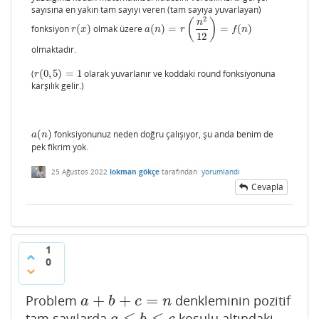
sayısına en yakın tam sayıyı veren (tam sayıya yuvarlayan)
  75.0

2
(
)
n
  80.0

fonksiyon
(
)
olmak üzere
(
)
=
=
(
)
r
(
x
)
a
(
n
)
=
r
(
n
2
12
)
=
f
(
n
)
r
x
a
n
r
f
n
12
  85.0

olmaktadır.
  91.0

  96.0

(
(
0
,
5
)
=
1
olarak yuvarlanır ve koddaki round fonksiyonuna
r
(
0
,
5
)
=
1
r
 102.0

karşılık gelir.)
 108.0

 114.0

 120.0

 127.0

(
)
fonksiyonunuz neden doğru çalışıyor, şu anda benim de
a
(
n
)
a
n
 133.0

pek fikrim yok.
 140.0

 147.0

25 Ağustos 2022
lokman gökçe
tarafından
yorumlandı
 154.0

Cevapla
 161.0

 169.0

 176.0

 184.0

 192.0
1
0
+
+
=
Problem
denkleminin pozitif
a
+
b
+
c
=
n
a
b
c
n
≤
≤
tam sayılarda
koşulu altındaki
a
≤
b
≤
c