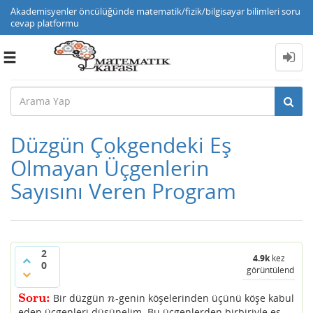
Akademisyenler öncülüğünde matematik/fizik/bilgisayar bilimleri soru
cevap platformu
Toggle
navigation
Düzgün Çokgendeki Eş
Olmayan Üçgenlerin
Sayısını Veren Program
2
4.9k
kez
0
görüntülendi
Soru:
Bir düzgün
-genin köşelerinden üçünü köşe kabul
Soru:
n
n
eden üçgenleri düşünelim. Bu üçgenlerden birbiriyle eş