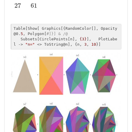
27
61
Table[Show[ Graphics[{RandomColor[], Opacity
@0.
5
, Polygon[
#]}] & /@ 
   Subsets[CirclePoints[n], 
{3}
],   PlotLabe
l -> 
"n="
 <> ToString@n], {n, 
3
, 
10
}]