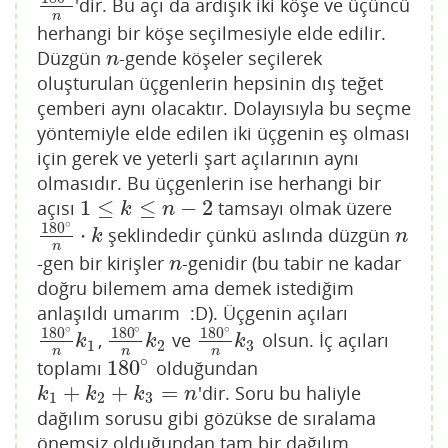
'dir. Bu açı da ardışık iki köşe ve üçüncü
180
∘
n
n
herhangi bir köşe seçilmesiyle elde edilir.
Düzgün
-gende köşeler seçilerek
n
n
oluşturulan üçgenlerin hepsinin dış teğet
çemberi aynı olacaktır. Dolayısıyla bu seçme
yöntemiyle elde edilen iki üçgenin eş olması
için gerek ve yeterli şart açılarının aynı
olmasıdır. Bu üçgenlerin ise herhangi bir
1
≤
≤
−
2
açısı
tamsayı olmak üzere
1
≤
k
≤
n
−
2
k
n
∘
180
⋅
şeklindedir çünkü aslında düzgün
180
∘
n
⋅
k
n
k
n
n
-gen bir kirişler
-genidir (bu tabir ne kadar
n
n
doğru bilemem ama demek istediğim
anlaşıldı umarım :D). Üçgenin açıları
∘
∘
∘
180
180
180
,
ve
olsun. İç açıları
180
∘
n
k
1
180
∘
n
k
2
180
∘
n
k
3
k
k
k
1
2
3
n
n
n
∘
180
toplamı
olduğundan
180
∘
+
+
=
'dir. Soru bu haliyle
k
1
+
k
2
+
k
3
=
n
k
k
k
n
1
2
3
dağılım sorusu gibi gözükse de sıralama
önemsiz olduğundan tam bir dağılım