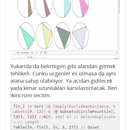
Yukarida da belirttigim gibi alandan gitmek
tehlikeli. Cunku ucgenler es olmasa da ayni
alana sahip olabiliyor. Ya acidan gidilecek
yada kenar uzunluklari karsilastirilacak. Ben
ikincisini sectim.
f[n_] := Sort 
/@ (Apply[EuclideanDistance, S
ubsets[#, {2}] & /
@ Subsets[CirclePoints[n], 
{
3
}], {
2
}] 
//
N[
#, 100] &) // DeleteDuplicate
s // Length
Table[{n, f[n]}, {n, 
3
, 
27
}] 
//
 Quiet
