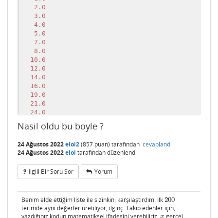
   2.0

   3.0

   4.0

   5.0

   7.0

   8.0

  10.0

  12.0

  14.0

  16.0

  19.0

  21.0

  24.0

  27.0

Nasil oldu bu boyle ?
  30.0

  33.0

24 Ağustos 2022
eloi2
(
857
puan)
tarafından
cevaplandı
  37.0

24 Ağustos 2022
eloi
tarafından
düzenlendi
  40.0

  44.0

Ilgili Bir Soru Sor
Yorum
  48.0

  52.0

  56.0

Benim elde ettiğim liste ile sizinkini karşılaştırdım. İlk
200
200
  61.0

terimde aynı değerler üretiliyor, ilginç. Takip edenler için,
  65.0

yazdığınız kodun matematiksel ifadesini verebiliriz:
gerçel
x
x
  70.0
