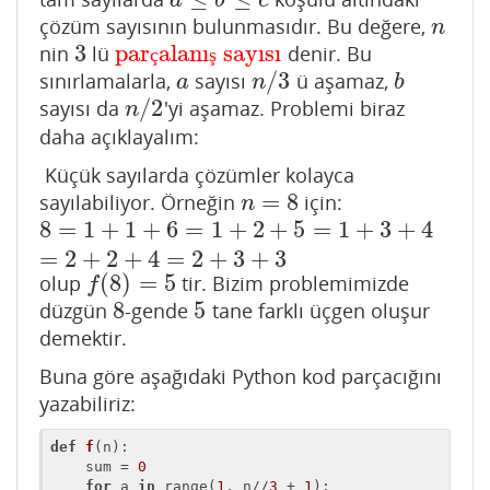
a
b
c
çözüm sayısının bulunmasıdır. Bu değere,
n
n
3
par
alanı
sayısı
nin
lü
denir. Bu
3
parçalanış sayısı
ç
ş
/
3
sınırlamalarla,
sayısı
ü aşamaz,
a
n
/
3
b
a
n
b
/
2
sayısı da
'yi aşamaz. Problemi biraz
n
/
2
n
daha açıklayalım:
Küçük sayılarda çözümler kolayca
=
8
sayılabiliyor. Örneğin
için:
n
=
8
n
8
=
1
+
1
+
6
=
1
+
2
+
5
=
1
+
3
+
4
8
=
1
+
1
+
6
=
1
+
2
+
5
=
1
+
3
+
4
=
2
+
2
+
4
=
2
+
3
+
3
=
2
+
2
+
4
=
2
+
3
+
3
(
8
)
=
5
olup
tir. Bizim problemimizde
f
(
8
)
=
5
f
8
5
düzgün
-gende
tane farklı üçgen oluşur
8
5
demektir.
Buna göre aşağıdaki Python kod parçacığını
yazabiliriz:
def
f
(n)
:
    sum = 
0
for
 a 
in
 range(
1
, n//
3
 + 
1
):
