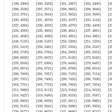
{
199
,
3300
}
{
200
,
3333
}
{
201
,
3367
}
{
202
,
3400
}
{
2
{
206
,
3536
}
{
207
,
3571
}
{
208
,
3605
}
{
209
,
3640
}
{
2
{
213
,
3781
}
{
214
,
3816
}
{
215
,
3852
}
{
216
,
3888
}
{
2
{
220
,
4033
}
{
221
,
4070
}
{
222
,
4107
}
{
223
,
4144
}
{
2
{
227
,
4294
}
{
228
,
4332
}
{
229
,
4370
}
{
230
,
4408
}
{
2
{
234
,
4563
}
{
235
,
4602
}
{
236
,
4641
}
{
237
,
4681
}
{
2
{
241
,
4840
}
{
242
,
4880
}
{
243
,
4921
}
{
244
,
4961
}
{
2
{
248
,
5125
}
{
249
,
5167
}
{
250
,
5208
}
{
251
,
5250
}
{
2
{
3
,
1
}
{
4
,
1
}
{
5
,
2
}
{
6
,
3
}
{
7
,
4
}
{
8
,
5
}
{
9
,
7
}
{
10
,
8
}
{
11
,
10
}
{
12
,
12
}
{
13
,
14
}
{
14
,
16
}
{
1
{
255
,
5419
}
{
256
,
5461
}
{
257
,
5504
}
{
258
,
5547
}
{
2
{
262
,
5720
}
{
263
,
5764
}
{
264
,
5808
}
{
265
,
5852
}
{
2
{
269
,
6030
}
{
270
,
6075
}
{
271
,
6120
}
{
272
,
6165
}
{
2
{
276
,
6348
}
{
277
,
6394
}
{
278
,
6440
}
{
279
,
6487
}
{
2
{
283
,
6674
}
{
284
,
6721
}
{
285
,
6769
}
{
286
,
6816
}
{
2
{
290
,
7008
}
{
291
,
7057
}
{
292
,
7105
}
{
293
,
7154
}
{
2
{
297
,
7351
}
{
298
,
7400
}
{
299
,
7450
}
{
300
,
7500
}
{
3
{
304
,
7701
}
{
305
,
7752
}
{
306
,
7803
}
{
307
,
7854
}
{
3
{
311
,
8060
}
{
312
,
8112
}
{
313
,
8164
}
{
314
,
8216
}
{
3
{
318
,
8427
}
{
319
,
8480
}
{
320
,
8533
}
{
321
,
8587
}
{
3
{
325
,
8802
}
{
326
,
8856
}
{
327
,
8911
}
{
328
,
8965
}
{
3
{
332
,
9185
}
{
333
,
9241
}
{
334
,
9296
}
{
335
,
9352
}
{
3
{
339
,
9577
}
{
340
,
9633
}
{
341
,
9690
}
{
342
,
9747
}
{
3