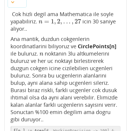
Cok hizli degil ama Mathematica ile soyle
=
1
,
2
,
.
.
.
,
27
yapabiliriz.
icin 30 saniye
n
=
1
,
2
,
.
.
.
,
27
n
aliyor..
Ana mantik, duzdun cokgenlerin
koordinatlarini biliyoruz ve
CirclePoints[n]
ile buluruz.
noktanin 3lu altkumelerini
n
n
buluruz ve her uc noktayi birlestirerek
duzgun cokgen icine cizilebilien ucgenleri
buluruz. Sonra bu ucgenlerin alanlarini
bulup, ayni alana sahip ucgenleri sileriz.
Burasi biraz riskli, farkli ucgenler cok dusuk
ihtimal olsa da ayni alani verebilir. Elimizde
kalan alanlar farkli ucgenlerin sayisini verir.
Sonuctan %100 emin degilim ama dogru
gibi duruyor..
f[n_] := Area[
#, WorkingPrecision -> 100] & 