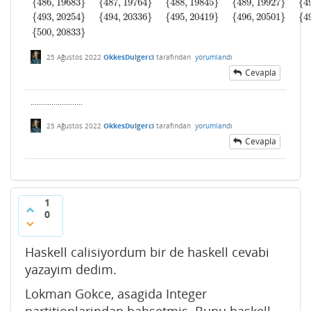
{
486
,
19683
}
{
487
,
19764
}
{
488
,
19845
}
{
489
,
19927
}
{
4
{
493
,
20254
}
{
494
,
20336
}
{
495
,
20419
}
{
496
,
20501
}
{
4
{
500
,
20833
}
25 Ağustos 2022
OkkesDulgerci
tarafından
yorumlandı
Cevapla
.........................
25 Ağustos 2022
OkkesDulgerci
tarafından
yorumlandı
Cevapla
1
0
Haskell calisiyordum bir de haskell cevabi
yazayim dedim.
Lokman Gokce, asagida Integer