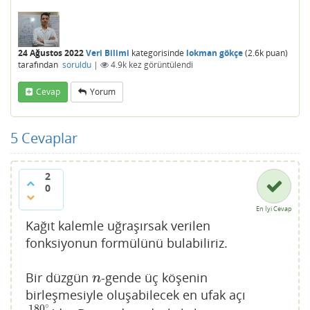
24 Ağustos 2022
Veri Bilimi
kategorisinde
lokman gökçe
(
2.6k
puan)
tarafından
soruldu
|
4.9k
kez görüntülendi
Cevap
Yorum
5
Cevaplar
2
0
En İyi Cevap
Kağıt kalemle uğraşırsak verilen
fonksiyonun formülünü bulabiliriz.
Bir düzgün
-gende üç köşenin
n
n
birleşmesiyle oluşabilecek en ufak açı
∘
180