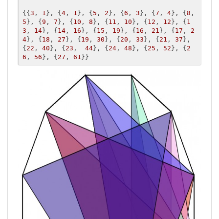
{{
3
, 
1
}, {
4
, 
1
}, {
5
, 
2
}, {
6
, 
3
}, {
7
, 
4
}, {
8
, 
5
}, {
9
, 
7
}, {
10
, 
8
}, {
11
, 
10
}, {
12
, 
12
}, {
1
3
, 
14
}, {
14
, 
16
}, {
15
, 
19
}, {
16
, 
21
}, {
17
, 
2
4
}, {
18
, 
27
}, {
19
, 
30
}, {
20
, 
33
}, {
21
, 
37
}, 
{
22
, 
40
}, {
23
,  
44
}, {
24
, 
48
}, {
25
, 
52
}, {
2
6
, 
56
}, {
27
, 
61
}}