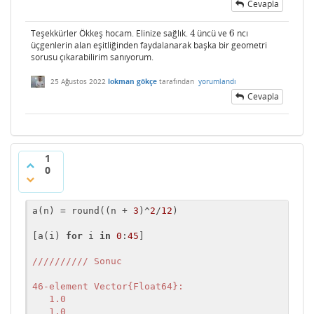
Cevapla
Teşekkürler Ökkeş hocam. Elinize sağlık.
4
üncü ve
6
ncı
4
6
üçgenlerin alan eşitliğinden faydalanarak başka bir geometri
sorusu çıkarabilirim sanıyorum.
25 Ağustos 2022
lokman gökçe
tarafından
yorumlandı
Cevapla
1
0
a(n) = round((n + 
3
)^
2
/
12
)

[a(i) 
for
 i 
in
0
:
45
]

//////
//// Sonuc

46-element Vector{Float64}:

   1.0

   1.0
