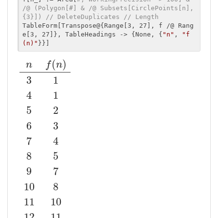
/@ (Polygon[#] & /@ Subsets[CirclePoints[n], 
{3}]) // DeleteDuplicates // Length
TableForm[Transpose@{Range[3, 27], f /@ Rang
e[3, 27]}, TableHeadings -> {None, {
"n"
, 
"f
(n)"
}}]
(
)
n
f
n
3
1
4
1
5
2
6
3
7
4
8
5
9
7
10
8
11
10
12
11