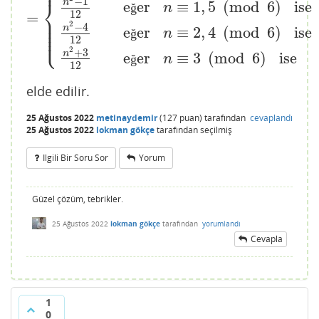
⎪
−
1
⎨
n
e
er
≡
1
,
5
(
mod
6
)
ise
ğ
n
12
=
⎪
⎪
⎪
2
−
4
n
⎪
e
er
≡
2
,
4
(
mod
6
)
ise
ğ
n
⎩
⎪
12
2
+
3
n
e
er
≡
3
(
mod
6
)
ise
ğ
n
12
elde edilir.
25 Ağustos 2022
metinaydemir
(
127
puan)
tarafından
cevaplandı
25 Ağustos 2022
lokman gökçe
tarafından
seçilmiş
Ilgili Bir Soru Sor
Yorum
Güzel çözüm, tebrikler.
25 Ağustos 2022
lokman gökçe
tarafından
yorumlandı
Cevapla
1
0