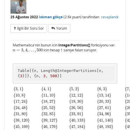
25 Ağustos 2022
lokman gökçe
(
2.6k
puan)
tarafından
cevaplandı
Ilgili Bir Soru Sor
Yorum
Mathematica'nin bunun icin
IntegerPartitions[]
fonksiyonu var.
=
3
,
4
,
.
.
.
,
500
icin hesap 1 saniye falan suruyor.
n
=
3
,
4
,
.
.
.
,
500
n
Table[{n, Length@IntegerPartitions[n, 
{
3
}]}, {n, 
3
, 
500
{
3
,
1
}
{
4
,
1
}
{
5
,
2
}
{
6
,
3
}
{
7
{
10
,
8
}
{
11
,
10
}
{
12
,
12
}
{
13
,
14
}
{
1
{
17
,
24
}
{
18
,
27
}
{
19
,
30
}
{
20
,
33
}
{
2
{
24
,
48
}
{
25
,
52
}
{
26
,
56
}
{
27
,
61
}
{
2
{
31
,
80
}
{
32
,
85
}
{
33
,
91
}
{
34
,
96
}
{
3
{
38
,
120
}
{
39
,
127
}
{
40
,
133
}
{
41
,
140
}
{
4
{
45
,
169
}
{
46
,
176
}
{
47
,
184
}
{
48
,
192
}
{
4