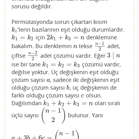
sorusu değildir.
Permütasyonda sorun çıkartan kısım
'lerin bazılarının eşit olduğu durumlardır.
k
i
k
i
=
2
+
=
için
denklemine
k
1
=
k
2
2
k
1
+
k
3
=
n
k
k
k
k
n
1
2
1
3
−
1
n
bakalım. Bu denklemin
tekse
adet,
n
n
−
1
2
n
2
−
2
n
3
∣
çiftse
adet çözümü vardır. Eğer
n
−
2
2
3
∣
n
n
2
=
=
ise bir tane
çözümü vardır,
k
1
=
k
2
=
k
3
k
k
k
1
2
3
değilse yoktur. Üç değişkenin eşit olduğu
çözüm sayısı
, sadece iki değişkenin eşit
a
a
olduğu çözüm sayısı
, üç değişkenin de
b
b
farklı olduğu çözüm sayısı
olsun.
c
c
+
+
=
Dağılımdan
olan sıralı
k
1
+
k
2
+
k
3
=
n
k
k
k
n
1
2
3
−
1
(
)
n
üçlü sayısı
bulunur. Yani
(
n
−
1
2
)
2
−
1
(
)
n
+
3
+
6
=
a
+
3
b
+
6
c
=
(
n
−
1
2
)
a
b
c