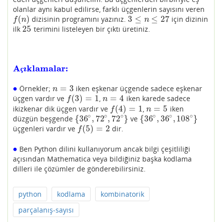
olanlar aynı kabul edilirse, farklı üçgenlerin sayısını veren
(
)
3
≤
≤
27
dizisinin programını yazınız.
için dizinin
f
(
n
)
3
≤
n
≤
27
f
n
n
25
ilk
terimini listeleyen bir çıktı üretiniz.
25
A
ıklamalar:
Açıklamalar:
ç
∙
=
3
Örnekler;
iken eşkenar üçgende sadece eşkenar
∙
n
=
3
n
(
3
)
=
1
=
4
üçgen vardır ve
,
iken karede sadece
f
(
3
)
=
1
n
=
4
f
n
(
4
)
=
1
=
5
ikizkenar dik üçgen vardır ve
,
iken
f
(
4
)
=
1
n
=
5
f
n
∘
∘
∘
∘
∘
∘
{
36
,
72
,
72
}
{
36
,
36
,
108
}
düzgün beşgende
ve
{
36
∘
,
72
∘
,
72
∘
}
{
36
∘
,
36
∘
,
108
∘
}
(
5
)
=
2
üçgenleri vardır ve
dir.
f
(
5
)
=
2
f
∙
Ben Python dilini kullanıyorum ancak bilgi çeşitliliği
∙
açısından Mathematica veya bildiğiniz başka kodlama
dilleri ile çözümler de gönderebilirsiniz.
python
kodlama
kombinatorik
parçalanış-sayısı