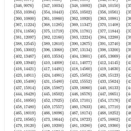
{
346
,
9976
}
{
347
,
10034
}
{
348
,
10092
}
{
349
,
10150
}
{
3
{
353
,
10384
}
{
354
,
10443
}
{
355
,
10502
}
{
356
,
10561
}
{
3
{
360
,
10800
}
{
361
,
10860
}
{
362
,
10920
}
{
363
,
10981
}
{
3
{
367
,
11224
}
{
368
,
11285
}
{
369
,
11347
}
{
370
,
11408
}
{
3
{
374
,
11656
}
{
375
,
11719
}
{
376
,
11781
}
{
377
,
11844
}
{
3
{
381
,
12097
}
{
382
,
12160
}
{
383
,
12224
}
{
384
,
12288
}
{
3
{
388
,
12545
}
{
389
,
12610
}
{
390
,
12675
}
{
391
,
12740
}
{
3
{
395
,
13002
}
{
396
,
13068
}
{
397
,
13134
}
{
398
,
13200
}
{
3
{
402
,
13467
}
{
403
,
13534
}
{
404
,
13601
}
{
405
,
13669
}
{
4
{
409
,
13940
}
{
410
,
14008
}
{
411
,
14077
}
{
412
,
14145
}
{
4
{
416
,
14421
}
{
417
,
14491
}
{
418
,
14560
}
{
419
,
14630
}
{
4
{
423
,
14911
}
{
424
,
14981
}
{
425
,
15052
}
{
426
,
15123
}
{
4
{
430
,
15408
}
{
431
,
15480
}
{
432
,
15552
}
{
433
,
15624
}
{
4
{
437
,
15914
}
{
438
,
15987
}
{
439
,
16060
}
{
440
,
16133
}
{
4
{
444
,
16428
}
{
445
,
16502
}
{
446
,
16576
}
{
447
,
16651
}
{
4
{
451
,
16950
}
{
452
,
17025
}
{
453
,
17101
}
{
454
,
17176
}
{
4
{
458
,
17480
}
{
459
,
17557
}
{
460
,
17633
}
{
461
,
17710
}
{
4
{
465
,
18019
}
{
466
,
18096
}
{
467
,
18174
}
{
468
,
18252
}
{
4
{
472
,
18565
}
{
473
,
18644
}
{
474
,
18723
}
{
475
,
18802
}
{
4
{
479
,
19120
}
{
480
,
19200
}
{
481
,
19280
}
{
482
,
19360
}
{
4