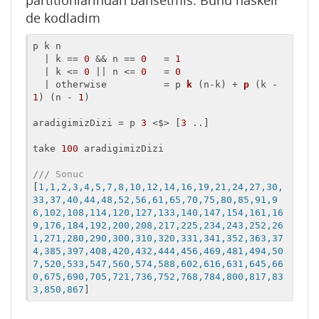
partitionlarindan bahsetmis. Bunu haskell
de kodladim
p k n 

  | k == 
0
 && n == 
0
   = 
1
  | k <= 
0
 || n <= 
0
   = 
0
  | otherwise          = 
p 
k
 (
n-k
) + 
p
 (
k - 
1
) (
n - 
1
)

aradigimizDizi
 = p 
3
 <$> [
3
 ..]

take 
100
 aradigimizDizi

///
 Sonuc 
[
1,1,2,3,4,5,7,8,10,12,14,16,19,21,24,27,30,
33,37,40,44,48,52,56,61,65,70,75,80,85,91,9
6,102,108,114,120,127,133,140,147,154,161,16
9,176,184,192,200,208,217,225,234,243,252,26
1,271,280,290,300,310,320,331,341,352,363,37
4,385,397,408,420,432,444,456,469,481,494,50
7,520,533,547,560,574,588,602,616,631,645,66
0,675,690,705,721,736,752,768,784,800,817,83
3,850,867
]