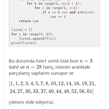
for
 b 
in
 range(
1
, n//
2
 + 
1
):

for
 c 
in
 range(
1
, n
-1
):

if
 a <= b <=c 
and
 a+b+c==n:

                    sum += 
1
return
 sum

for
 i 
in
 range(
3
, 
27
):

    liste1.append(f(i))

print(liste1)
=
3
Bu durumda liste1 isimli liste bize
n
=
3
n
=
28
dahil ve
hariç, istenen aralıktaki
n
=
28
n
parçalanış sayılarını sunuyor ve
[
1
,
1
,
2
,
3
,
4
,
5
,
7
,
8
,
10
,
12
,
14
,
16
,
19
,
21
,
[
1
,
1
,
2
,
3
,
4
,
5
,
7
,
8
,
10
,
12
,
14
,
16
,
19
,
21
,
24
,
27
,
30
,
33
,
37
,
40
,
24
,
27
,
30
,
33
,
37
,
40
,
44
,
48
,
52
,
56
,
61
]
çıktısını elde ediyoruz.