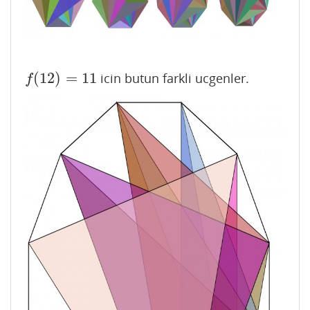
(
12
)
=
11
icin butun farkli ucgenler.
f
(
12
)
=
11
f