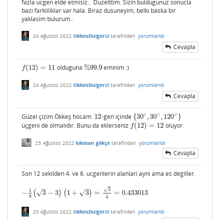
fazla ucgen elde etmisiz.. Duzelttim. Sizin buldugunuz sonucla
bazi farkliliklar var hala. Biraz dusuneyim, belki baska bir
yaklasim bulurum..
24 Ağustos 2022
OkkesDulgerci
tarafından
yorumlandı
Cevapla
(
12
)
=
11
olduguna
%
99.9
eminim :)
f
(
12
)
=
11
%
99.9
f
24 Ağustos 2022
OkkesDulgerci
tarafından
yorumlandı
Cevapla
∘
∘
∘
Güzel çizim Ökkeş hocam.
12
-gen içinde
{
30
,
30
,
120
}
12
{
30
∘
,
30
∘
,
120
∘
}
üçgeni de olmalıdır. Bunu da eklerseniz
(
12
)
=
12
oluyor.
f
(
12
)
=
12
f
25 Ağustos 2022
lokman gökçe
tarafından
yorumlandı
Cevapla
Son 12 sekilden 4. ve 6. ucgenlerin alanlari ayni ama es degiller.
–
–
3
√
1
√
√
−
(
3
−
3
)
(
1
+
3
)
=
=
0.433013
−
1
8
(
3
−
3
)
(
1
+
3
)
=
3
4
=
0.433013
8
4
25 Ağustos 2022
OkkesDulgerci
tarafından
yorumlandı