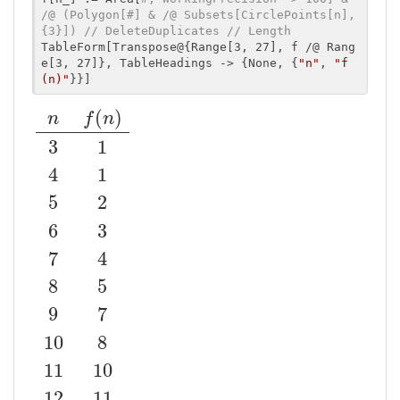
/@ (Polygon[#] & /@ Subsets[CirclePoints[n], 
{3}]) // DeleteDuplicates // Length
TableForm[Transpose@{Range[3, 27], f /@ Rang
e[3, 27]}, TableHeadings -> {None, {
"n"
, 
"f
(n)"
}}]
(
)
n
f
n
3
1
4
1
5
2
6
3
7
4
8
5
9
7
10
8
11
10
12
11