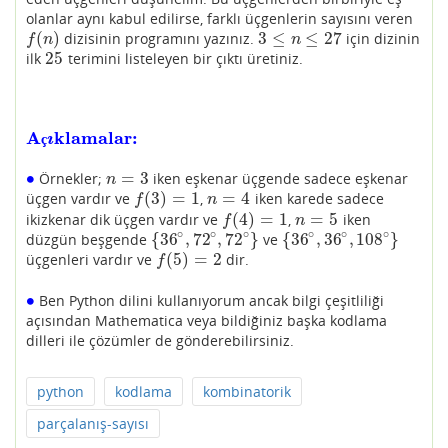
olanlar aynı kabul edilirse, farklı üçgenlerin sayısını veren
(
)
3
≤
≤
27
dizisinin programını yazınız.
için dizinin
f
(
n
)
3
≤
n
≤
27
f
n
n
25
ilk
terimini listeleyen bir çıktı üretiniz.
25
A
ıklamalar:
Açıklamalar:
ç
∙
=
3
Örnekler;
iken eşkenar üçgende sadece eşkenar
∙
n
=
3
n
(
3
)
=
1
=
4
üçgen vardır ve
,
iken karede sadece
f
(
3
)
=
1
n
=
4
f
n
(
4
)
=
1
=
5
ikizkenar dik üçgen vardır ve
,
iken
f
(
4
)
=
1
n
=
5
f
n
∘
∘
∘
∘
∘
∘
{
36
,
72
,
72
}
{
36
,
36
,
108
}
düzgün beşgende
ve
{
36
∘
,
72
∘
,
72
∘
}
{
36
∘
,
36
∘
,
108
∘
}
(
5
)
=
2
üçgenleri vardır ve
dir.
f
(
5
)
=
2
f
∙
Ben Python dilini kullanıyorum ancak bilgi çeşitliliği
∙
açısından Mathematica veya bildiğiniz başka kodlama
dilleri ile çözümler de gönderebilirsiniz.
python
kodlama
kombinatorik
parçalanış-sayısı