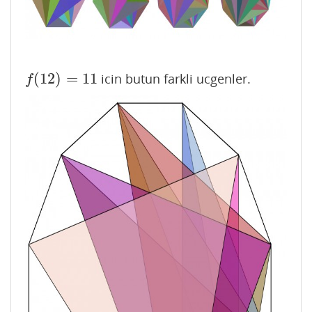
(
12
)
=
11
icin butun farkli ucgenler.
f
(
12
)
=
11
f