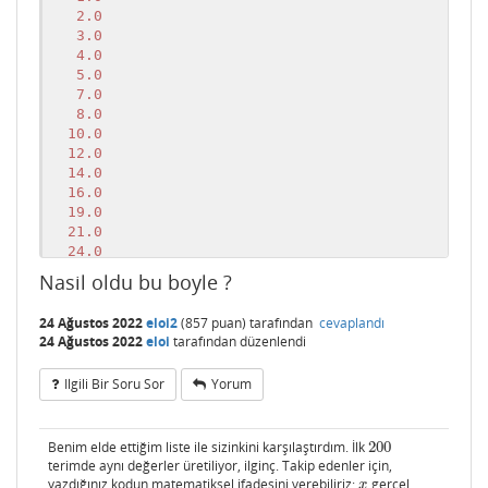
   2.0

   3.0

   4.0

   5.0

   7.0

   8.0

  10.0

  12.0

  14.0

  16.0

  19.0

  21.0

  24.0

  27.0

Nasil oldu bu boyle ?
  30.0

  33.0

24 Ağustos 2022
eloi2
(
857
puan)
tarafından
cevaplandı
  37.0

24 Ağustos 2022
eloi
tarafından
düzenlendi
  40.0

  44.0

Ilgili Bir Soru Sor
Yorum
  48.0

  52.0

  56.0

Benim elde ettiğim liste ile sizinkini karşılaştırdım. İlk
200
200
  61.0

terimde aynı değerler üretiliyor, ilginç. Takip edenler için,
  65.0

yazdığınız kodun matematiksel ifadesini verebiliriz:
gerçel
x
x
  70.0
