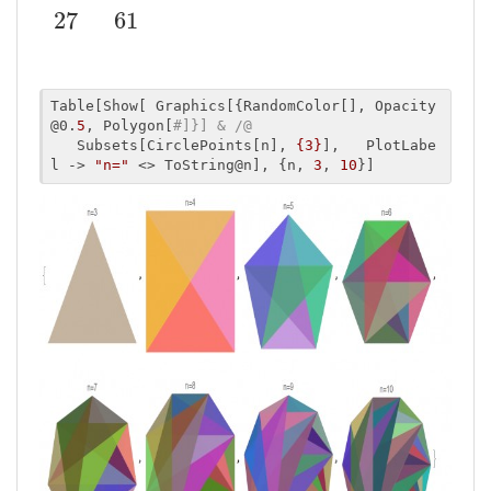
27
61
Table[Show[ Graphics[{RandomColor[], Opacity
@0.
5
, Polygon[
#]}] & /@ 
   Subsets[CirclePoints[n], 
{3}
],   PlotLabe
l -> 
"n="
 <> ToString@n], {n, 
3
, 
10
}]