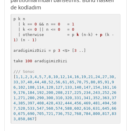
partitionlarindan bahsetmis. Bunu haskell
de kodladim
p k n 

  | k == 
0
 && n == 
0
   = 
1
  | k <= 
0
 || n <= 
0
   = 
0
  | otherwise          = 
p 
k
 (
n-k
) + 
p
 (
k - 
1
) (
n - 
1
)

aradigimizDizi
 = p 
3
 <$> [
3
 ..]

take 
100
 aradigimizDizi

///
 Sonuc 
[
1,1,2,3,4,5,7,8,10,12,14,16,19,21,24,27,30,
33,37,40,44,48,52,56,61,65,70,75,80,85,91,9
6,102,108,114,120,127,133,140,147,154,161,16
9,176,184,192,200,208,217,225,234,243,252,26
1,271,280,290,300,310,320,331,341,352,363,37
4,385,397,408,420,432,444,456,469,481,494,50
7,520,533,547,560,574,588,602,616,631,645,66
0,675,690,705,721,736,752,768,784,800,817,83
3,850,867
]