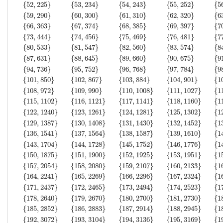
{
52
,
225
}
{
53
,
234
}
{
54
,
243
}
{
55
,
252
}
{
5
{
59
,
290
}
{
60
,
300
}
{
61
,
310
}
{
62
,
320
}
{
6
{
66
,
363
}
{
67
,
374
}
{
68
,
385
}
{
69
,
397
}
{
7
{
73
,
444
}
{
74
,
456
}
{
75
,
469
}
{
76
,
481
}
{
7
{
80
,
533
}
{
81
,
547
}
{
82
,
560
}
{
83
,
574
}
{
8
{
87
,
631
}
{
88
,
645
}
{
89
,
660
}
{
90
,
675
}
{
9
{
94
,
736
}
{
95
,
752
}
{
96
,
768
}
{
97
,
784
}
{
9
{
101
,
850
}
{
102
,
867
}
{
103
,
884
}
{
104
,
901
}
{
1
{
108
,
972
}
{
109
,
990
}
{
110
,
1008
}
{
111
,
1027
}
{
1
{
115
,
1102
}
{
116
,
1121
}
{
117
,
1141
}
{
118
,
1160
}
{
1
{
122
,
1240
}
{
123
,
1261
}
{
124
,
1281
}
{
125
,
1302
}
{
1
{
129
,
1387
}
{
130
,
1408
}
{
131
,
1430
}
{
132
,
1452
}
{
1
{
136
,
1541
}
{
137
,
1564
}
{
138
,
1587
}
{
139
,
1610
}
{
1
{
143
,
1704
}
{
144
,
1728
}
{
145
,
1752
}
{
146
,
1776
}
{
1
{
150
,
1875
}
{
151
,
1900
}
{
152
,
1925
}
{
153
,
1951
}
{
1
{
157
,
2054
}
{
158
,
2080
}
{
159
,
2107
}
{
160
,
2133
}
{
1
{
164
,
2241
}
{
165
,
2269
}
{
166
,
2296
}
{
167
,
2324
}
{
1
{
171
,
2437
}
{
172
,
2465
}
{
173
,
2494
}
{
174
,
2523
}
{
1
{
178
,
2640
}
{
179
,
2670
}
{
180
,
2700
}
{
181
,
2730
}
{
1
{
185
,
2852
}
{
186
,
2883
}
{
187
,
2914
}
{
188
,
2945
}
{
1
{
192
,
3072
}
{
193
,
3104
}
{
194
,
3136
}
{
195
,
3169
}
{
1