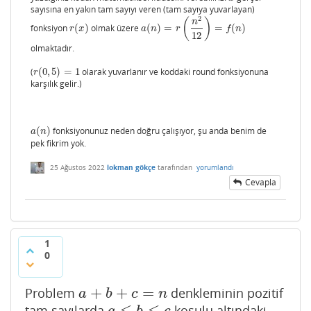
sayısına en yakın tam sayıyı veren (tam sayıya yuvarlayan)
  75.0

2
(
)
n
  80.0

fonksiyon
(
)
olmak üzere
(
)
=
=
(
)
r
(
x
)
a
(
n
)
=
r
(
n
2
12
)
=
f
(
n
)
r
x
a
n
r
f
n
12
  85.0

olmaktadır.
  91.0

  96.0

(
(
0
,
5
)
=
1
olarak yuvarlanır ve koddaki round fonksiyonuna
r
(
0
,
5
)
=
1
r
 102.0

karşılık gelir.)
 108.0

 114.0

 120.0

 127.0

(
)
fonksiyonunuz neden doğru çalışıyor, şu anda benim de
a
(
n
)
a
n
 133.0

pek fikrim yok.
 140.0

 147.0

25 Ağustos 2022
lokman gökçe
tarafından
yorumlandı
 154.0

Cevapla
 161.0

 169.0

 176.0

 184.0

 192.0
1
0
+
+
=
Problem
denkleminin pozitif
a
+
b
+
c
=
n
a
b
c
n
≤
≤
tam sayılarda
koşulu altındaki
a
≤
b
≤
c