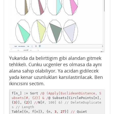
Yukarida da belirttigim gibi alandan gitmek
tehlikeli. Cunku ucgenler es olmasa da ayni
alana sahip olabiliyor. Ya acidan gidilecek
yada kenar uzunluklari karsilastirilacak. Ben
ikincisini sectim.
f[n_] := Sort 
/@ (Apply[EuclideanDistance, S
ubsets[#, {2}] & /
@ Subsets[CirclePoints[n], 
{
3
}], {
2
}] 
//
N[
#, 100] &) // DeleteDuplicate
s // Length
Table[{n, f[n]}, {n, 
3
, 
27
}] 
//
 Quiet
