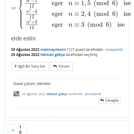
⎪
−
1
⎨
n
e
er
≡
1
,
5
(
mod
6
)
ise
ğ
n
12
=
⎪
⎪
⎪
2
−
4
n
⎪
e
er
≡
2
,
4
(
mod
6
)
ise
ğ
n
⎩
⎪
12
2
+
3
n
e
er
≡
3
(
mod
6
)
ise
ğ
n
12
elde edilir.
25 Ağustos 2022
metinaydemir
(
127
puan)
tarafından
cevaplandı
25 Ağustos 2022
lokman gökçe
tarafından
seçilmiş
Ilgili Bir Soru Sor
Yorum
Güzel çözüm, tebrikler.
25 Ağustos 2022
lokman gökçe
tarafından
yorumlandı
Cevapla
1
0