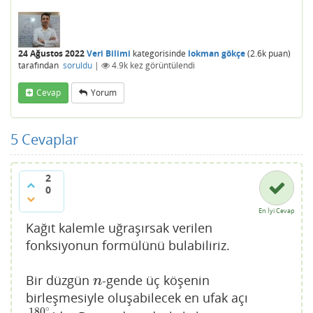
24 Ağustos 2022
Veri Bilimi
kategorisinde
lokman gökçe
(
2.6k
puan)
tarafından
soruldu
|
4.9k
kez görüntülendi
Cevap
Yorum
5
Cevaplar
2
0
En İyi Cevap
Kağıt kalemle uğraşırsak verilen
fonksiyonun formülünü bulabiliriz.
Bir düzgün
-gende üç köşenin
n
n
birleşmesiyle oluşabilecek en ufak açı
∘
180