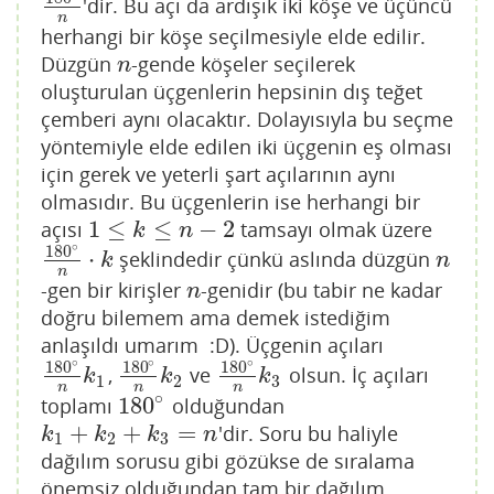
'dir. Bu açı da ardışık iki köşe ve üçüncü
180
∘
n
n
herhangi bir köşe seçilmesiyle elde edilir.
Düzgün
-gende köşeler seçilerek
n
n
oluşturulan üçgenlerin hepsinin dış teğet
çemberi aynı olacaktır. Dolayısıyla bu seçme
yöntemiyle elde edilen iki üçgenin eş olması
için gerek ve yeterli şart açılarının aynı
olmasıdır. Bu üçgenlerin ise herhangi bir
1
≤
≤
−
2
açısı
tamsayı olmak üzere
1
≤
k
≤
n
−
2
k
n
∘
180
⋅
şeklindedir çünkü aslında düzgün
180
∘
n
⋅
k
n
k
n
n
-gen bir kirişler
-genidir (bu tabir ne kadar
n
n
doğru bilemem ama demek istediğim
anlaşıldı umarım :D). Üçgenin açıları
∘
∘
∘
180
180
180
,
ve
olsun. İç açıları
180
∘
n
k
1
180
∘
n
k
2
180
∘
n
k
3
k
k
k
1
2
3
n
n
n
∘
180
toplamı
olduğundan
180
∘
+
+
=
'dir. Soru bu haliyle
k
1
+
k
2
+
k
3
=
n
k
k
k
n
1
2
3
dağılım sorusu gibi gözükse de sıralama
önemsiz olduğundan tam bir dağılım