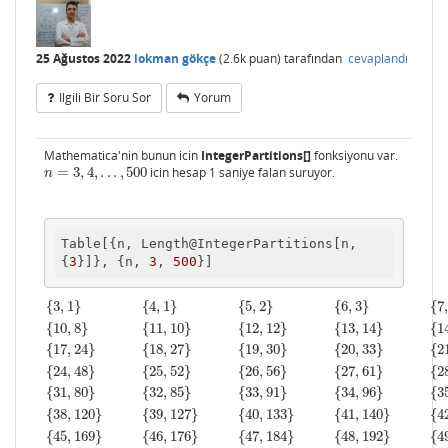
25 Ağustos 2022
lokman gökçe
(
2.6k
puan)
tarafından
cevaplandı
Ilgili Bir Soru Sor
Yorum
Mathematica'nin bunun icin
IntegerPartitions[]
fonksiyonu var.
=
3
,
4
,
.
.
.
,
500
icin hesap 1 saniye falan suruyor.
n
=
3
,
4
,
.
.
.
,
500
n
Table[{n, Length@IntegerPartitions[n, 
{
3
}]}, {n, 
3
, 
500
{
3
,
1
}
{
4
,
1
}
{
5
,
2
}
{
6
,
3
}
{
7
{
10
,
8
}
{
11
,
10
}
{
12
,
12
}
{
13
,
14
}
{
1
{
17
,
24
}
{
18
,
27
}
{
19
,
30
}
{
20
,
33
}
{
2
{
24
,
48
}
{
25
,
52
}
{
26
,
56
}
{
27
,
61
}
{
2
{
31
,
80
}
{
32
,
85
}
{
33
,
91
}
{
34
,
96
}
{
3
{
38
,
120
}
{
39
,
127
}
{
40
,
133
}
{
41
,
140
}
{
4
{
45
,
169
}
{
46
,
176
}
{
47
,
184
}
{
48
,
192
}
{
4