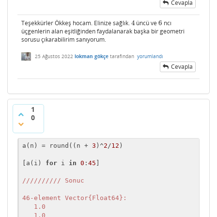
Cevapla
Teşekkürler Ökkeş hocam. Elinize sağlık.
4
üncü ve
6
ncı
4
6
üçgenlerin alan eşitliğinden faydalanarak başka bir geometri
sorusu çıkarabilirim sanıyorum.
25 Ağustos 2022
lokman gökçe
tarafından
yorumlandı
Cevapla
1
0
a(n) = round((n + 
3
)^
2
/
12
)

[a(i) 
for
 i 
in
0
:
45
]

//////
//// Sonuc

46-element Vector{Float64}:

   1.0

   1.0
