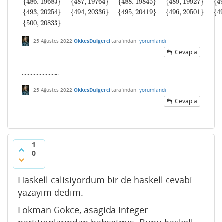
{
486
,
19683
}
{
487
,
19764
}
{
488
,
19845
}
{
489
,
19927
}
{
4
{
493
,
20254
}
{
494
,
20336
}
{
495
,
20419
}
{
496
,
20501
}
{
4
{
500
,
20833
}
25 Ağustos 2022
OkkesDulgerci
tarafından
yorumlandı
Cevapla
.........................
25 Ağustos 2022
OkkesDulgerci
tarafından
yorumlandı
Cevapla
1
0
Haskell calisiyordum bir de haskell cevabi
yazayim dedim.
Lokman Gokce, asagida Integer