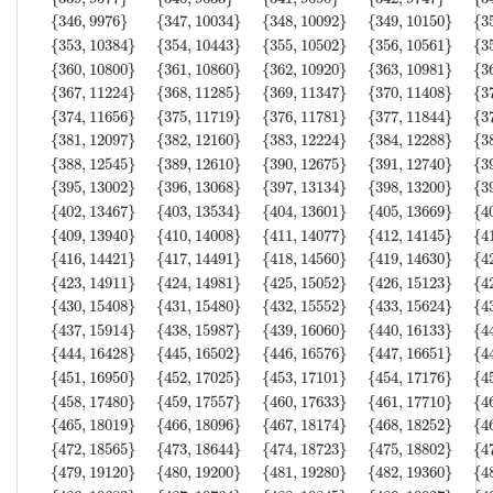
{
346
,
9976
}
{
347
,
10034
}
{
348
,
10092
}
{
349
,
10150
}
{
3
{
353
,
10384
}
{
354
,
10443
}
{
355
,
10502
}
{
356
,
10561
}
{
3
{
360
,
10800
}
{
361
,
10860
}
{
362
,
10920
}
{
363
,
10981
}
{
3
{
367
,
11224
}
{
368
,
11285
}
{
369
,
11347
}
{
370
,
11408
}
{
3
{
374
,
11656
}
{
375
,
11719
}
{
376
,
11781
}
{
377
,
11844
}
{
3
{
381
,
12097
}
{
382
,
12160
}
{
383
,
12224
}
{
384
,
12288
}
{
3
{
388
,
12545
}
{
389
,
12610
}
{
390
,
12675
}
{
391
,
12740
}
{
3
{
395
,
13002
}
{
396
,
13068
}
{
397
,
13134
}
{
398
,
13200
}
{
3
{
402
,
13467
}
{
403
,
13534
}
{
404
,
13601
}
{
405
,
13669
}
{
4
{
409
,
13940
}
{
410
,
14008
}
{
411
,
14077
}
{
412
,
14145
}
{
4
{
416
,
14421
}
{
417
,
14491
}
{
418
,
14560
}
{
419
,
14630
}
{
4
{
423
,
14911
}
{
424
,
14981
}
{
425
,
15052
}
{
426
,
15123
}
{
4
{
430
,
15408
}
{
431
,
15480
}
{
432
,
15552
}
{
433
,
15624
}
{
4
{
437
,
15914
}
{
438
,
15987
}
{
439
,
16060
}
{
440
,
16133
}
{
4
{
444
,
16428
}
{
445
,
16502
}
{
446
,
16576
}
{
447
,
16651
}
{
4
{
451
,
16950
}
{
452
,
17025
}
{
453
,
17101
}
{
454
,
17176
}
{
4
{
458
,
17480
}
{
459
,
17557
}
{
460
,
17633
}
{
461
,
17710
}
{
4
{
465
,
18019
}
{
466
,
18096
}
{
467
,
18174
}
{
468
,
18252
}
{
4
{
472
,
18565
}
{
473
,
18644
}
{
474
,
18723
}
{
475
,
18802
}
{
4
{
479
,
19120
}
{
480
,
19200
}
{
481
,
19280
}
{
482
,
19360
}
{
4