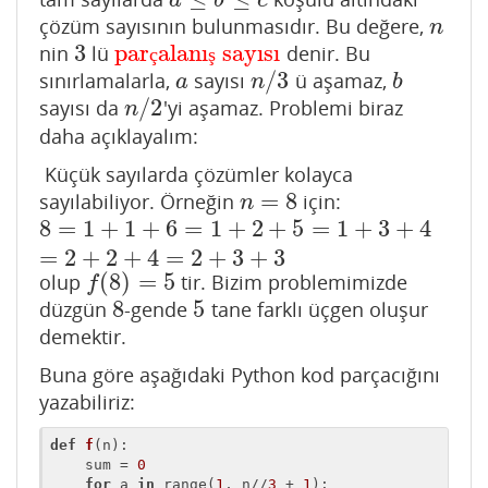
a
b
c
çözüm sayısının bulunmasıdır. Bu değere,
n
n
3
par
alanı
sayısı
nin
lü
denir. Bu
3
parçalanış sayısı
ç
ş
/
3
sınırlamalarla,
sayısı
ü aşamaz,
a
n
/
3
b
a
n
b
/
2
sayısı da
'yi aşamaz. Problemi biraz
n
/
2
n
daha açıklayalım:
Küçük sayılarda çözümler kolayca
=
8
sayılabiliyor. Örneğin
için:
n
=
8
n
8
=
1
+
1
+
6
=
1
+
2
+
5
=
1
+
3
+
4
8
=
1
+
1
+
6
=
1
+
2
+
5
=
1
+
3
+
4
=
2
+
2
+
4
=
2
+
3
+
3
=
2
+
2
+
4
=
2
+
3
+
3
(
8
)
=
5
olup
tir. Bizim problemimizde
f
(
8
)
=
5
f
8
5
düzgün
-gende
tane farklı üçgen oluşur
8
5
demektir.
Buna göre aşağıdaki Python kod parçacığını
yazabiliriz:
def
f
(n)
:
    sum = 
0
for
 a 
in
 range(
1
, n//
3
 + 
1
):
