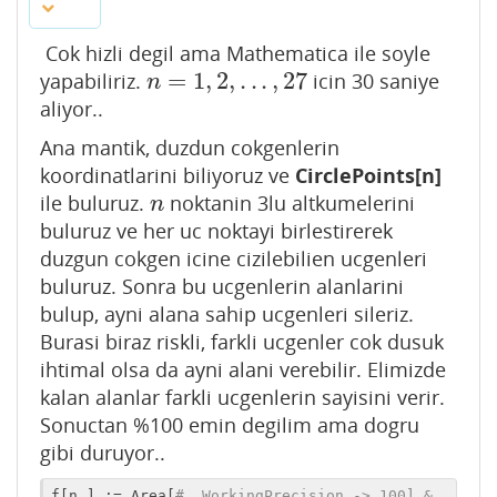
Cok hizli degil ama Mathematica ile soyle
=
1
,
2
,
.
.
.
,
27
yapabiliriz.
icin 30 saniye
n
=
1
,
2
,
.
.
.
,
27
n
aliyor..
Ana mantik, duzdun cokgenlerin
koordinatlarini biliyoruz ve
CirclePoints[n]
ile buluruz.
noktanin 3lu altkumelerini
n
n
buluruz ve her uc noktayi birlestirerek
duzgun cokgen icine cizilebilien ucgenleri
buluruz. Sonra bu ucgenlerin alanlarini
bulup, ayni alana sahip ucgenleri sileriz.
Burasi biraz riskli, farkli ucgenler cok dusuk
ihtimal olsa da ayni alani verebilir. Elimizde
kalan alanlar farkli ucgenlerin sayisini verir.
Sonuctan %100 emin degilim ama dogru
gibi duruyor..
f[n_] := Area[
#, WorkingPrecision -> 100] & 