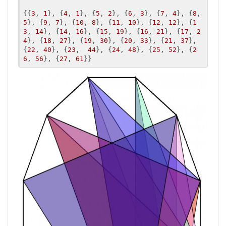
{{
3
, 
1
}, {
4
, 
1
}, {
5
, 
2
}, {
6
, 
3
}, {
7
, 
4
}, {
8
, 
5
}, {
9
, 
7
}, {
10
, 
8
}, {
11
, 
10
}, {
12
, 
12
}, {
1
3
, 
14
}, {
14
, 
16
}, {
15
, 
19
}, {
16
, 
21
}, {
17
, 
2
4
}, {
18
, 
27
}, {
19
, 
30
}, {
20
, 
33
}, {
21
, 
37
}, 
{
22
, 
40
}, {
23
,  
44
}, {
24
, 
48
}, {
25
, 
52
}, {
2
6
, 
56
}, {
27
, 
61
}}