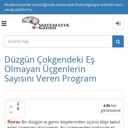
Akademisyenler öncülüğünde matematik/fizik/bilgisayar bilimleri soru
cevap platformu
Toggle
navigation
Düzgün Çokgendeki Eş
Olmayan Üçgenlerin
Sayısını Veren Program
2
4.9k
kez
0
görüntülendi
Soru:
Bir düzgün
-genin köşelerinden üçünü köşe kabul
Soru:
n
n
eden üçgenleri düşünelim. Bu üçgenlerden birbiriyle eş