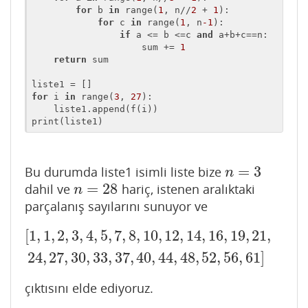
for
 b 
in
 range(
1
, n//
2
 + 
1
):

for
 c 
in
 range(
1
, n
-1
):

if
 a <= b <=c 
and
 a+b+c==n:

                    sum += 
1
return
 sum

for
 i 
in
 range(
3
, 
27
):

    liste1.append(f(i))

print(liste1)
=
3
Bu durumda liste1 isimli liste bize
n
=
3
n
=
28
dahil ve
hariç, istenen aralıktaki
n
=
28
n
parçalanış sayılarını sunuyor ve
[
1
,
1
,
2
,
3
,
4
,
5
,
7
,
8
,
10
,
12
,
14
,
16
,
19
,
21
,
[
1
,
1
,
2
,
3
,
4
,
5
,
7
,
8
,
10
,
12
,
14
,
16
,
19
,
21
,
24
,
27
,
30
,
33
,
37
,
40
,
24
,
27
,
30
,
33
,
37
,
40
,
44
,
48
,
52
,
56
,
61
]
çıktısını elde ediyoruz.