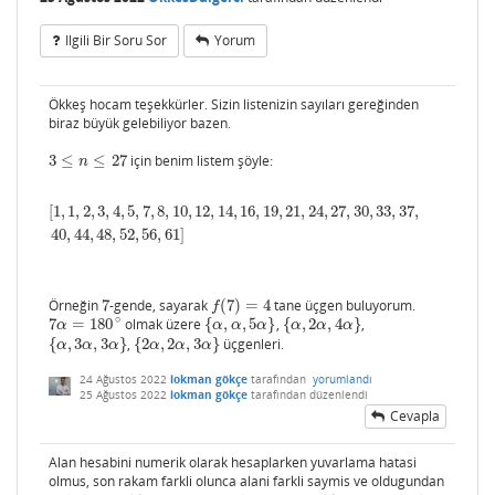
Ilgili Bir Soru Sor
Yorum
Ökkeş hocam teşekkürler. Sizin listenizin sayıları gereğinden
biraz büyük gelebiliyor bazen.
3
≤
≤
27
için benim listem şöyle:
3
≤
n
≤
27
n
[
1
,
1
,
2
,
3
,
4
,
5
,
7
,
8
,
10
,
12
,
14
,
16
,
19
,
21
,
24
,
27
,
30
,
33
,
37
,
[
1
,
1
,
2
,
3
,
4
,
5
,
7
,
8
,
10
,
12
,
14
,
16
,
19
,
21
,
24
,
27
,
30
,
33
,
37
,
40
,
44
,
48
,
52
,
56
,
61
]
40
,
44
,
48
,
52
,
56
,
61
]
Örneğin
7
-gende, sayarak
(
7
)
=
4
tane üçgen buluyorum.
7
f
(
7
)
=
4
f
∘
7
=
180
olmak üzere
{
,
,
5
}
,
{
,
2
,
4
}
,
7
α
=
180
∘
{
α
,
α
,
5
α
}
{
α
,
2
α
,
4
α
}
α
α
α
α
α
α
α
{
,
3
,
3
}
,
{
2
,
2
,
3
}
üçgenleri.
{
α
,
3
α
,
3
α
}
{
2
α
,
2
α
,
3
α
}
α
α
α
α
α
α
24 Ağustos 2022
lokman gökçe
tarafından
yorumlandı
25 Ağustos 2022
lokman gökçe
tarafından
düzenlendi
Cevapla
Alan hesabini numerik olarak hesaplarken yuvarlama hatasi
olmus, son rakam farkli olunca alani farkli saymis ve oldugundan