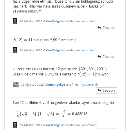
fazla ucgen elde etmisiz.. Duzelttim. Sizin buldugunuz sonucla
bazi farkliliklar var hala. Biraz dusuneyim, belki baska bir
yaklasim bulurum..
24 Ağustos 2022
OkkesDulgerci
tarafından
yorumlandı
Cevapla
(
12
)
=
11
olduguna
%
99.9
eminim :)
f
(
12
)
=
11
%
99.9
f
24 Ağustos 2022
OkkesDulgerci
tarafından
yorumlandı
Cevapla
∘
∘
∘
Güzel çizim Ökkeş hocam.
12
-gen içinde
{
30
,
30
,
120
}
12
{
30
∘
,
30
∘
,
120
∘
}
üçgeni de olmalıdır. Bunu da eklerseniz
(
12
)
=
12
oluyor.
f
(
12
)
=
12
f
25 Ağustos 2022
lokman gökçe
tarafından
yorumlandı
Cevapla
Son 12 sekilden 4. ve 6. ucgenlerin alanlari ayni ama es degiller.
–
–
3
√
1
√
√
−
(
3
−
3
)
(
1
+
3
)
=
=
0.433013
−
1
8
(
3
−
3
)
(
1
+
3
)
=
3
4
=
0.433013
8
4
25 Ağustos 2022
OkkesDulgerci
tarafından
yorumlandı