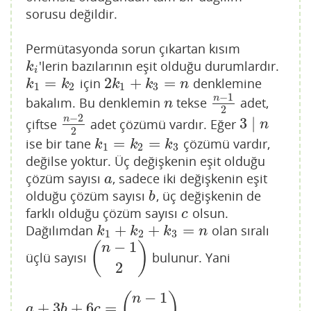
sorusu değildir.
Permütasyonda sorun çıkartan kısım
'lerin bazılarının eşit olduğu durumlardır.
k
i
k
i
=
2
+
=
için
denklemine
k
1
=
k
2
2
k
1
+
k
3
=
n
k
k
k
k
n
1
2
1
3
−
1
n
bakalım. Bu denklemin
tekse
adet,
n
n
−
1
2
n
2
−
2
n
3
∣
çiftse
adet çözümü vardır. Eğer
n
−
2
2
3
∣
n
n
2
=
=
ise bir tane
çözümü vardır,
k
1
=
k
2
=
k
3
k
k
k
1
2
3
değilse yoktur. Üç değişkenin eşit olduğu
çözüm sayısı
, sadece iki değişkenin eşit
a
a
olduğu çözüm sayısı
, üç değişkenin de
b
b
farklı olduğu çözüm sayısı
olsun.
c
c
+
+
=
Dağılımdan
olan sıralı
k
1
+
k
2
+
k
3
=
n
k
k
k
n
1
2
3
−
1
(
)
n
üçlü sayısı
bulunur. Yani
(
n
−
1
2
)
2
−
1
(
)
n
+
3
+
6
=
a
+
3
b
+
6
c
=
(
n
−
1
2
)
a
b
c