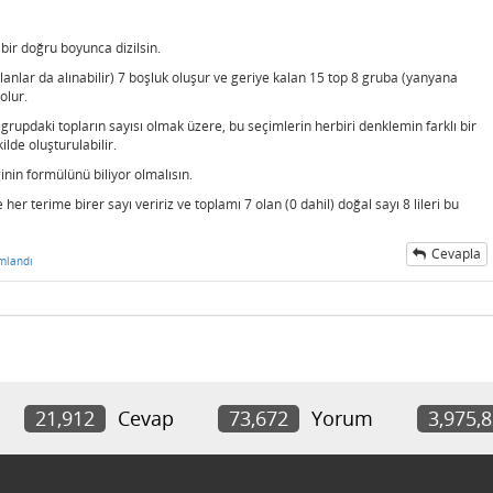
 bir doğru boyunca dizilsin.
olanlar da alınabilir) 7 boşluk oluşur ve geriye kalan 15 top 8 gruba (yanyana
olur.
 grupdaki topların sayısı olmak üzere, bu seçimlerin herbiri denklemin farklı bir
ilde oluşturulabilir.
inin formülünü biliyor olmalısın.
e her terime birer sayı veririz ve toplamı 7 olan (0 dahil) doğal sayı 8 lileri bu
Cevapla
mlandı
21,912
Cevap
73,672
Yorum
3,975,