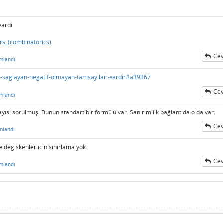
vardi
ars_(combinatorics)
Cev
mlandı
ni-saglayan-negatif-olmayan-tamsayilari-vardir#a39367
Cev
mlandı
sayısı sorulmuş. Bunun standart bir formülü var. Sanırım ilk bağlantıda o da var.
Cev
mlandı
ce degiskenler icin sinirlama yok.
Cev
mlandı