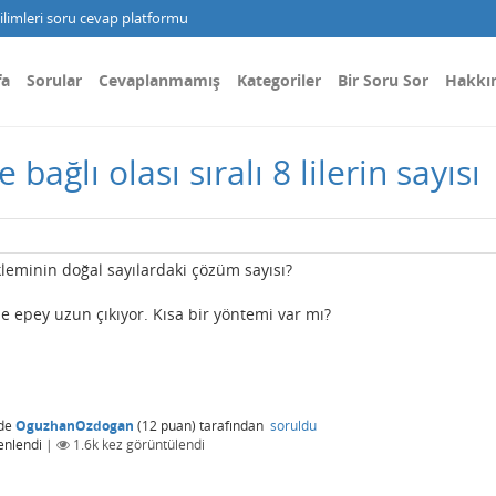
limleri soru cevap platformu
fa
Sorular
Cevaplanmamış
Kategoriler
Bir Soru Sor
Hakkı
ağlı olası sıralı 8 lilerin sayısı
eminin doğal sayılardaki çözüm sayısı?
e epey uzun çıkıyor. Kısa bir yöntemi var mı?
de
OguzhanOzdogan
(
12
puan)
tarafından
soruldu
enlendi
|
1.6k
kez görüntülendi