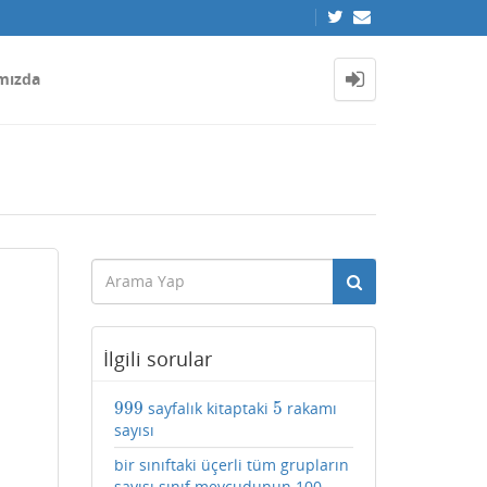
mızda
İlgili sorular
999
5
sayfalık kitaptaki
rakamı
999
5
sayısı
bir sınıftaki üçerli tüm grupların
sayısı sınıf mevcudunun 100