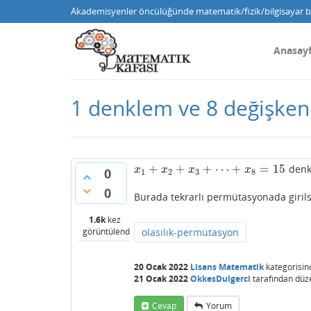
Akademisyenler öncülüğünde matematik/fizik/bilgisayar bi
Anasay
1 denklem ve 8 değişkene b
+
+
+
⋯
+
=
15
denkl
x
1
+
x
2
+
x
3
+
⋯
+
x
8
=
15
x
x
x
x
0
1
2
3
8
0
Burada tekrarlı permütasyonada girils
1.6k
kez
görüntülendi
olasılık-permütasyon
20 Ocak 2022
Lisans Matematik
kategorisin
21 Ocak 2022
OkkesDulgerci
tarafından
düz
Cevap
Yorum