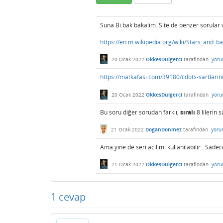
Suna Bi bak bakalim. Site de benzer sorular 
https://en.m.wikipedia.org/wiki/Stars_and_b
20 Ocak 2022
OkkesDulgerci
tarafından
yoru
https://matkafasi.com/39180/cdots-sartlari
20 Ocak 2022
OkkesDulgerci
tarafından
yoru
Bu soru diğer sorudan farklı,
sıralı
8 lilerin 
21 Ocak 2022
DoganDonmez
tarafından
yoru
Ama yine de seri acilimi kullanilabilir.. Sade
21 Ocak 2022
OkkesDulgerci
tarafından
yoru
1
cevap