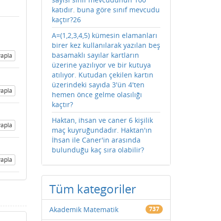
katıdır. buna göre sınıf mevcudu
kaçtır?26
A=(1,2,3,4,5) kümesin elamanları
birer kez kullanılarak yazılan beş
basamaklı sayılar kartların
apla
üzerine yazılıyor ve bir kutuya
atılıyor. Kutudan çekilen kartın
üzerindeki sayıda 3'ün 4'ten
apla
hemen önce gelme olasılığı
kaçtır?
Haktan, ihsan ve caner 6 kişilik
apla
maç kuyruğundadır. Haktan'ın
İhsan ile Caner'in arasında
bulunduğu kaç sıra olabilir?
apla
Tüm kategoriler
Akademik Matematik
737