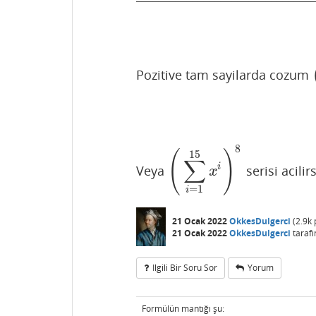
Pozitive tam sayilarda cozum
(
8
15
(
)
∑
i
Veya
serisi acilir
(
∑
i
=
1
15
x
i
)
8
x
=
1
i
21 Ocak 2022
OkkesDulgerci
(
2.9k
21 Ocak 2022
OkkesDulgerci
taraf
Ilgili Bir Soru Sor
Yorum
Formülün mantığı şu: