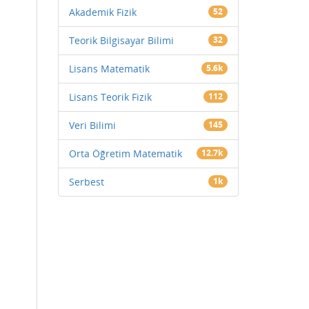
Akademik Fizik
52
Teorik Bilgisayar Bilimi
32
Lisans Matematik
5.6k
Lisans Teorik Fizik
112
Veri Bilimi
145
Orta Öğretim Matematik
12.7k
Serbest
1k