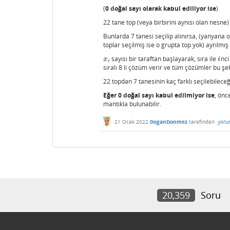
(
0 doğal sayı olarak kabul ediliyor ise
)
22 tane top (veya birbirini aynısı olan nesne)
Bunlarda 7 tanesi seçilip alınırsa, (yanyana 
toplar seçilmiş ise o grupta top yok) ayrılmış 
sayısı bir taraftan başlayarak, sıra ile
nci
x
i
i
x
i
i
sıralı 8 li çözüm verir ve tüm çözümler bu şek
22 topdan 7 tanesinin kaç farklı seçilebileceğ
Eğer 0 doğal sayı kabul edilmiyor ise
, önc
mantıkla bulunabilir.
21 Ocak 2022
DoganDonmez
tarafından
yoru
20,359
Soru