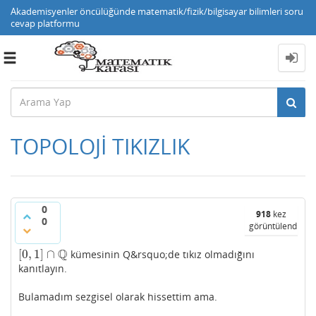
Akademisyenler öncülüğünde matematik/fizik/bilgisayar bilimleri soru
cevap platformu
Toggle
navigation
TOPOLOJİ TIKIZLIK
0
918
kez
0
görüntülendi
Q
[
0
,
1
]
∩
kümesinin Q&rsquo;de tıkız olmadığını
[
0
,
1
]
∩
Q
kanıtlayın.
Bulamadım sezgisel olarak hissettim ama.