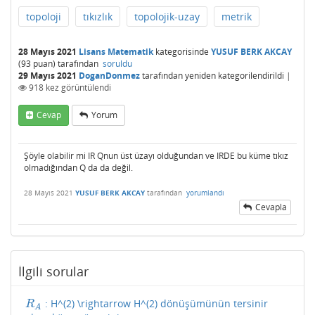
topoloji
tıkızlık
topolojik-uzay
metrik
28 Mayıs 2021
Lisans Matematik
kategorisinde
YUSUF BERK AKCAY
(
93
puan)
tarafından
soruldu
29 Mayıs 2021
DoganDonmez
tarafından
yeniden kategorilendirildi
|
918
kez görüntülendi
Cevap
Yorum
Şöyle olabilir mi IR Qnun üst üzayı olduğundan ve IRDE bu küme tıkız
olmadığından Q da da değil.
28 Mayıs 2021
YUSUF BERK AKCAY
tarafından
yorumlandı
Cevapla
İlgili sorular
: H^(2) \rightarrow H^(2) dönüşümünün tersinir
R
A
R
A