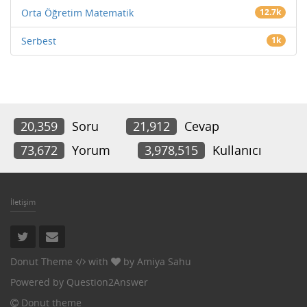
Orta Öğretim Matematik
12.7k
Serbest
1k
20,359
Soru
21,912
Cevap
73,672
Yorum
3,978,515
Kullanıcı
İletişim
Donut Theme
with
by
Amiya Sahu
Powered by
Question2Answer
Donut theme