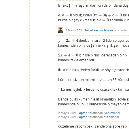
Bıraktığım araştırmaları için de bir daha düş
,
=
0
olduğundan
0
+
0
+
=
0
bir 
a
,
b
=
0
0
x
+
0
y
+
c
=
0
a
b
x
y
c
burda bir şey çıkmasi için
=
0
zorunda ki b
c
=
0
c
2 Mayıs 2021
Faical Yacine Issaka
tarafından
=
2
+
4
denklemi sırali 2 liden oluşur 
y
=
2
x
+
4
y
x
kümesinden bir y değerine karşılık gelir ho
2
+
4
=
0
için ise birinci dereceden bir 
2
x
+
4
=
0
x
kümesi tek elemanlidir
İki küme birbirinden farkli ise şöyle gosteri
Kümeleri siz tanimlamisiniz zaten 3Z kümesi 
T kümesi oyleki x lerden oluşacak tek tam sa
Bende bu iki kümenin eşit olmadığını şöyle 
kümesinde olup 3Z kümesinde olmayan demek
2 Mayıs 2021
Captan
tarafından
yorumlandı
2 Mayıs 2021
Captan
tarafından
düzenlendi
düzeleme yaptım bak.. sende ona göre yap.. Z 