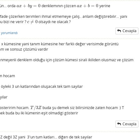
ün... orda
+
=
0
denklemının çözcen
+
=
0
yerine
a
x
+
b
y
=
0
a
x
+
b
=
0
a
x
b
y
a
x
b
ifade çözerken terımleri ihmal etmemeye çalış.. anlam değiştırebılır... yanı
u bizi ne verir ?
≠
0
olsaydı ne olacak ?
c
≠
0
c
Cevapla
yorumlandı
ve x kümesine yani tanım kümesine her farklı değer verisimde görüntü
cam ve sonsuz çözümü vardır
bilinmeyenli denklem olduğu için çözüm kümesi sirali ikiliden olusmaz ve çözüm
rim hocam
öyleki 3 un katlarından oluşacak tek tam sayilar
yilar
gosteririm hocam.
/
3
buda şu demek siz bilirsinizde zaten hocam :) T
T
/
3
Z
T
Z
 buda bu iki kümenin eşit olmadigi gösterir
Cevapla
değil 3Z yani 3'un tum katları... diğerı de tek sayılar