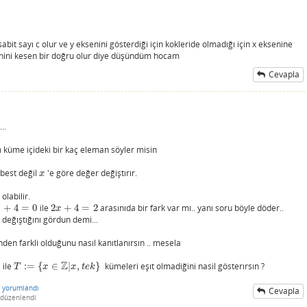
sabit sayı c olur ve y eksenini gösterdiği için kokleride olmadığı için x eksenine
senini kesen bir doğru olur diye düşündüm hocam
Cevapla
..
 küme içideki bir kaç eleman söyler misin
best değil
'e göre değer değiştırır.
x
x
olabilir.
+
4
=
0
ile
2
+
4
=
2
arasınıda bir fark var mı.. yanı soru böyle döder..
+
4
=
0
2
x
+
4
=
2
x
x
değıştığını gördun demi...
en farkli olduğunu nasıl kanıtlanırsın .. mesela
Z
 ile
:
=
{
∈
|
,
}
kümeleri eşıt olmadiğini nasil gösterırsın ?
T
:=
{
x
∈
Z
|
x
,
t
e
k
}
T
x
x
t
e
k
yorumlandı
Cevapla
düzenlendi