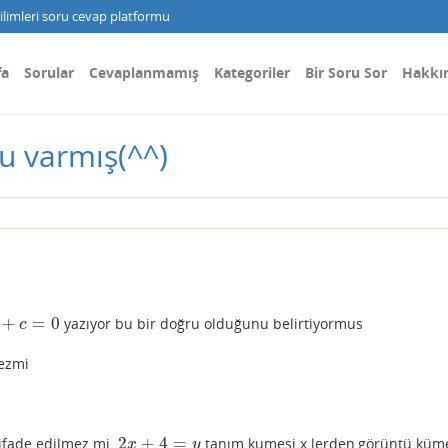
limleri soru cevap platformu
fa
Sorular
Cevaplanmamış
Kategoriler
Bir Soru Sor
Hakkı
u varmış(^^)
+
=
0
yazıyor bu bir doğru olduğunu belirtiyormus
=
0
c
mezmi
2
+
4
=
ifade edilmez mi.
tanım kumesi x lerden,görüntü küme
2
x
+
4
=
y
x
y