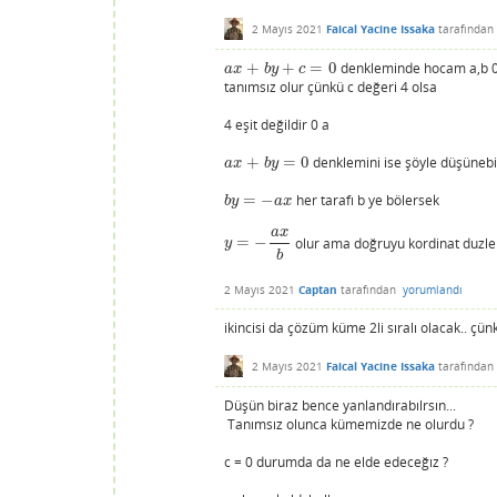
2 Mayıs 2021
Faical Yacine Issaka
tarafından
+
+
=
0
denkleminde hocam a,b 0 v
a
x
+
b
y
+
c
=
0
a
x
b
y
c
tanımsız olur çünkü c değeri 4 olsa
4 eşit değildir 0 a
+
=
0
denklemini ise şöyle düşüneb
a
x
+
b
y
=
0
a
x
b
y
=
−
her tarafı b ye bölersek
b
y
=
−
a
x
b
y
a
x
a
x
=
−
olur ama doğruyu kordinat duz
y
=
−
a
x
b
y
b
2 Mayıs 2021
Captan
tarafından
yorumlandı
ikincisi da çözüm küme 2li sıralı olacak.. çü
2 Mayıs 2021
Faical Yacine Issaka
tarafından
Düşün biraz bence yanlandırabılrsın...
Tanımsız olunca kümemizde ne olurdu ?
c = 0 durumda da ne elde edeceğız ?