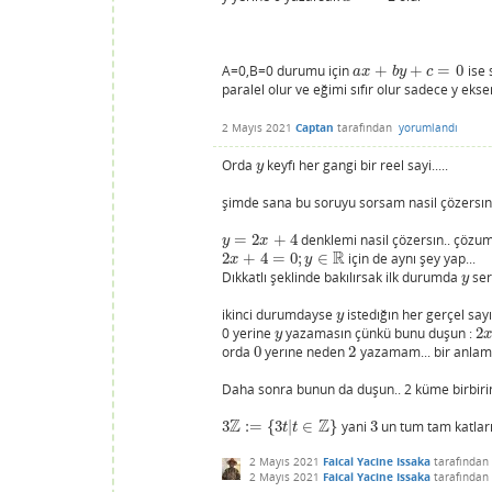
A=0,B=0 durumu için
+
+
=
0
ise 
a
x
+
b
y
+
c
=
0
a
x
b
y
c
paralel olur ve eğimi sıfır olur sadece y ek
2 Mayıs 2021
Captan
tarafından
yorumlandı
Orda
keyfı her gangi bir reel sayi.....
y
y
şimde sana bu soruyu sorsam nasil çözersın.
=
2
+
4
denklemi nasil çözersın.. çözum
y
=
2
x
+
4
y
x
R
2
+
4
=
0
;
∈
için de aynı şey yap...
2
x
+
4
=
0
;
y
∈
R
x
y
Dıkkatlı şeklinde bakılırsak ilk durumda
ser
y
y
ikinci durumdayse
istedığın her gerçel sayı 
y
y
0 yerine
yazamasın çünkü bunu duşun :
2
y
2
x
y
orda
0
yerıne neden
2
yazamam... bir anlam 
0
2
Daha sonra bunun da duşun.. 2 küme birbirind
Z
Z
3
:
=
{
3
|
∈
}
yani
3
un tum tam katları
3
Z
:=
{
3
t
|
t
∈
Z
}
3
t
t
2 Mayıs 2021
Faical Yacine Issaka
tarafından
2 Mayıs 2021
Faical Yacine Issaka
tarafından