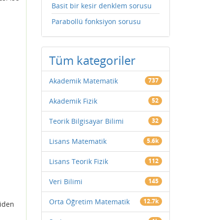
Basit bir kesir denklem sorusu
Parabollü fonksiyon sorusu
Tüm kategoriler
Akademik Matematik
737
Akademik Fizik
52
Teorik Bilgisayar Bilimi
32
Lisans Matematik
5.6k
Lisans Teorik Fizik
112
Veri Bilimi
145
Orta Öğretim Matematik
12.7k
diden