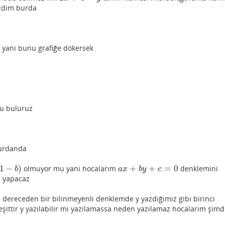
azdim burda
yani bunu grafiğe dökersek
u buluruz
burdanda
1
−
)
+
+
=
0
olmuyor mu yani hocalarım
denklemini
a
x
+
b
y
+
c
=
0
b
a
x
b
y
c
l yapacaz
ci dereceden bir bilinmeyenli denklemde y yazdığımız gibi birinci
şittir y yazılabilir mi yazilamassa neden yazılamaz hocalarım şim