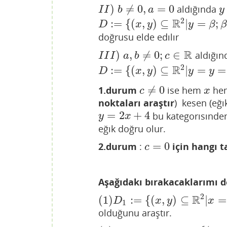
)
≠
0
,
=
0
aldığında
I
I
)
b
≠
0
,
a
=
0
y
I
I
b
a
y
2
R
:
=
{
(
,
)
⊆
|
=
;
D
:=
{
(
x
,
y
)
⊆
R
2
|
y
=
β
;
β
∈
R
}
D
x
y
y
β
β
doğrusu elde edılır
R
)
,
≠
0
;
∈
aldığın
I
I
I
)
a
,
b
≠
0
;
c
∈
R
I
I
I
a
b
c
2
R
:
=
{
(
,
)
⊆
|
=
=
D
:=
{
(
x
,
y
)
⊆
R
2
|
y
=
y
=
−
a
x
+
c
b
}
D
x
y
y
y
≠
0
1.durum
ise hem
he
c
≠
0
x
c
x
noktaları araştır
) kesen (eğı
=
2
+
4
bu kategorısınden
y
=
2
x
+
4
y
x
eğık doğru olur.
=
0
2.durum
:
için hangı t
c
=
0
c
Aşağıdakı bırakacaklarımı d
2
R
(
1
)
:
=
{
(
,
)
⊆
|
=
(
1
)
D
1
:=
{
(
x
,
y
)
⊆
R
2
|
x
=
−
2
}
≠
{
(
x
,
y
)
⊆
D
x
y
x
1
olduğunu araştır.