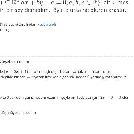
2
R
R
)
⊆
|
+
+
=
0
;
,
,
∈
}
alt kümesi
|
a
x
+
b
y
+
c
=
0
;
a
,
b
,
c
∈
R
}
y
a
x
b
y
c
a
b
c
n bir şey demedım.. öyle olursa ne olurdu araştır.
(
159
puan)
tarafından
cevaplandı
çilmiş
k teşekkür ederim
ile
(
=
2
+
4
)
birbirine eşit değil hocam yazdıklarınızı tam idrak
(
y
=
2
x
+
4
)
y
x
değilde birinde
=
yazabiliyorken diğerinde neden
0
yerine
yazamiyoruz
=
y
0
y
y
y
bite 0 ver demişsiniz hocam ozaman şöyle bir ifade yazayım
2
+
0
=
0
olur
2
x
+
0
=
0
x
nu düşünüyorum hocam