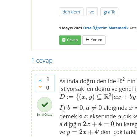
denklem
ve
grafik
1 Mayıs 2021
Orta Öğretim Matematik
kate
Cevap
Yorum
1
cevap
1
2
R
Aslinda doğru denilde
nin 
R
2
0
istiyorsak en doğru ve genel i
2
R
:
=
{
(
,
)
⊆
|
+
D
:=
{
(
x
,
y
)
⊆
R
2
|
a
x
+
b
y
+
c
=
0
;
a
,
b
,
c
D
x
y
a
x
b
y
)
=
0
,
≠
0
aldığında
I
)
b
=
0
,
a
≠
0
x
=
I
b
a
x
demek ki
eksenınde
dık ke
En İyi Cevap
x
α
x
α
2
+
4
=
0
aldığığın
bu kateg
2
x
+
4
=
0
x
=
2
+
4
ve
' den çok farklı
y
=
2
x
+
4
y
x