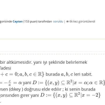
gorisinde
Captan
(
153
puan)
tarafından
soruldu
|
6k
kez görüntülendi
bir altkümesidir. yani iyi şeklinde belırlemek
fadesi
R
+
=
0
;
,
,
∈
}
,
,
burada
leri sabit.
∈
R
}
a
,
b
,
c
c
a
b
c
a
b
c
2
R
R
=
−
=
:
=
{
(
,
)
⊆
|
=
;
∈
c
yani
−
c
a
=
α
D
:=
{
(
x
,
y
)
⊆
R
2
|
x
=
α
;
α
∈
R
}
α
D
x
y
x
α
α
a
sen (dıkey ) doğrusu elde edılır ; ki senin burada
2
R
:
=
{
(
,
)
⊆
|
=
−
2
}
orısınden gırer yani
D
:=
{
(
x
,
y
)
⊆
R
2
|
x
=
−
2
}
D
x
y
x
.