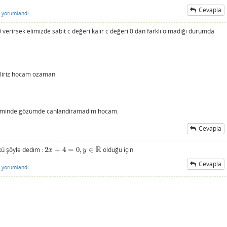
Cevapla
yorumlandı
erirsek elimizde sabit c değeri kalır c değeri 0 dan farklı olmadığı durumda
iliriz hocam ozaman
leminde gözümde canlandiramadim hocam.
Cevapla
R
nkü şöyle dedım :
2
+
4
=
0
,
∈
olduğu için
2
x
+
4
=
0
,
y
∈
R
x
y
Cevapla
yorumlandı