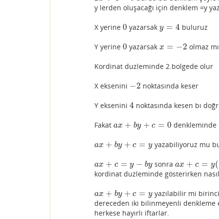
y lerden oluşacağı için denklem =y y
0
=
4
X yerine
yazarsak
buluruz
0
y
=
4
y
0
=
−
2
Y yerine
yazarsak
olmaz mı 
0
x
=
−
2
x
Kordinat duzleminde 2.bolgede olur
−
2
X eksenini
noktasında keser
−
2
4
Y eksenini
noktasında kesen bı doğr
4
+
+
=
0
Fakat
denkleminde
a
x
+
b
y
+
c
=
0
a
x
b
y
c
+
+
=
yazabiliyoruz mu 
a
x
+
b
y
+
c
=
y
a
x
b
y
c
y
+
=
−
+
=
(
sonra
a
x
+
c
=
y
−
b
y
a
x
+
c
=
y
(
1
−
b
)
a
x
c
y
b
y
a
x
c
y
kordinat duzleminde gösterirken nası
+
+
=
yazılabilir mi birin
a
x
+
b
y
+
c
=
y
a
x
b
y
c
y
dereceden iki bilinmeyenli denkleme e
herkese hayırlı iftarlar.