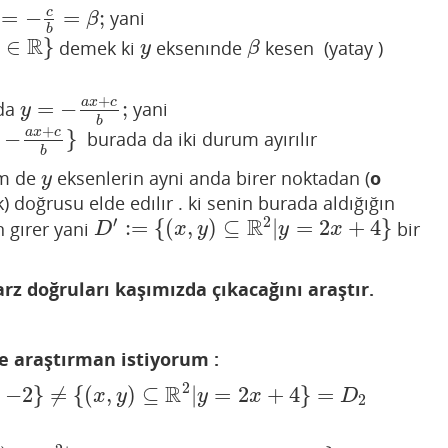
=
−
=
;
c
yani
=
−
c
b
=
β
;
β
b
R
∈
}
demek ki
eksenınde
kesen (yatay )
y
β
y
β
+
a
x
c
=
−
;
da
yani
y
=
−
a
x
+
c
b
;
y
b
+
a
x
c
−
}
burada da iki durum ayırılır
b
m de
eksenlerin ayni anda birer noktadan (
o
y
y
k) doğrusu elde edılır . ki senin burada aldığığın
′
2
R
:
=
{
(
,
)
⊆
|
=
2
+
4
}
 gırer yani
bir
D
′
:=
{
(
x
,
y
)
⊆
R
2
|
y
=
2
x
+
4
}
D
x
y
y
x
arz doğruları kaşımızda çıkacağını araştır.
e araştırman istiyorum :
2
R
−
2
}
≠
{
(
,
)
⊆
|
=
2
+
4
}
=
R
2
|
y
=
2
x
+
4
}
=
D
2
x
y
y
x
D
2