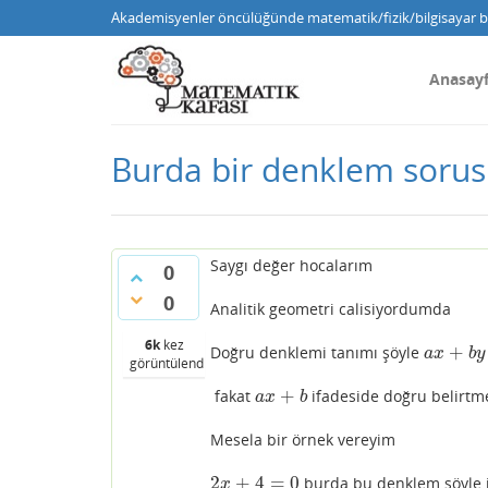
Akademisyenler öncülüğünde matematik/fizik/bilgisayar bi
Anasay
Burda bir denklem sorus
Saygı değer hocalarım
0
0
Analitik geometri calisiyordumda
6k
kez
+
Doğru denklemi tanımı şöyle
a
x
+
b
y
+
c
a
x
b
y
görüntülendi
+
fakat
ifadeside doğru belirt
a
x
+
b
a
x
b
Mesela bir örnek vereyim
2
+
4
=
0
burda bu denklem şöyle 
2
x
+
4
=
0
x