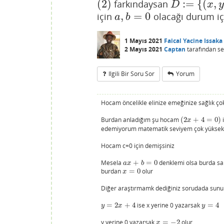
(
2
)
:
=
{
(
,
farkındaysan
(
2
)
D
:=
{
(
x
,
y
)
⊆
R
2
D
x
,
=
0
için
olacağı durum içi
a
,
b
=
0
a
b
1 Mayıs 2021
Faical Yacine Issaka
2 Mayıs 2021
Captan
tarafından
se
Ilgili Bir Soru Sor
Yorum
Hocam öncelikle elinize emeğinize sağlık ço
Burdan anladığım şu hocam
(
2
+
4
=
0
)
(
2
x
+
4
=
0
)
x
edemiyorum matematik seviyem çok yüksek 
Hocam c=0 için demişsiniz
Mesela
+
=
0
denklemi olsa burda sa
a
x
+
b
=
0
a
x
b
burdan
=
0
olur
x
=
0
x
Diğer araştırmamk dediğiniz sorudada su
=
2
+
4
ise x yerine 0 yazarsak
=
4
y
=
2
x
+
4
y
=
4
y
x
y
y yerine 0 yazarsak
=
−
2
olur
x
=
−
2
x