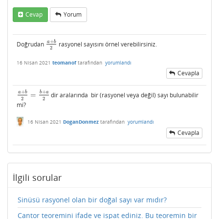
Cevap
Yorum
+
a
b
Doğrudan
rasyonel sayısını örnel verebilirsiniz.
a
+
b
2
2
16 Nisan 2021
teomanof
tarafından
yorumlandı
Cevapla
+
+
a
b
b
a
=
dir aralarında bir (rasyonel veya değil) sayı bulunabilir
a
+
b
2
=
b
+
a
2
2
2
mi?
16 Nisan 2021
DoganDonmez
tarafından
yorumlandı
Cevapla
İlgili sorular
Sinüsü rasyonel olan bir doğal sayı var mıdır?
Cantor teoremini ifade ve ispat ediniz. Bu teoremin bir