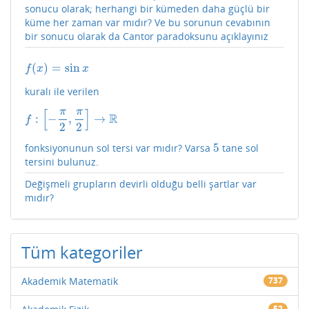
sonucu olarak; herhangi bir kümeden daha güçlü bir
küme her zaman var mıdır? Ve bu sorunun cevabının
bir sonucu olarak da Cantor paradoksunu açıklayınız
(
)
=
sin
f
(
x
)
=
sin
x
f
x
x
kuralı ile verilen
[
]
π
π
R
:
−
,
→
f
:
[
−
π
2
,
π
2
]
→
R
f
2
2
5
fonksiyonunun sol tersi var mıdır? Varsa
tane sol
5
tersini bulunuz.
Değişmeli grupların devirli olduğu belli şartlar var
mıdır?
Tüm kategoriler
Akademik Matematik
737
52