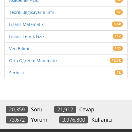
Akademik Fizik
Teorik Bilgisayar Bilimi
32
Lisans Matematik
5.6k
Lisans Teorik Fizik
112
Veri Bilimi
145
Orta Öğretim Matematik
12.7k
Serbest
1k
20,359
Soru
21,912
Cevap
73,672
Yorum
3,976,800
Kullanıcı