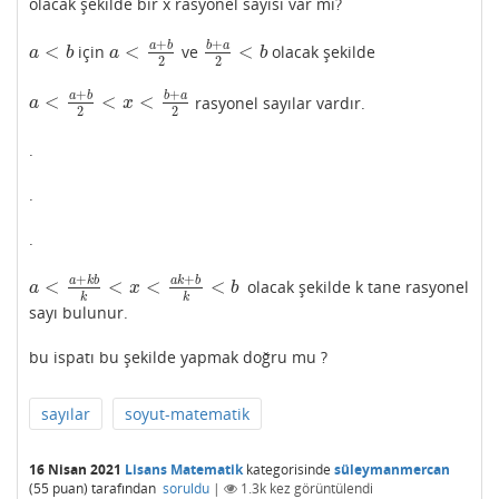
olacak şekilde bir x rasyonel sayısı var mı?
+
+
a
b
b
a
<
<
<
için
ve
olacak şekilde
a
<
b
a
<
a
+
b
2
b
+
a
2
<
b
a
b
a
b
2
2
+
+
a
b
b
a
<
<
<
rasyonel sayılar vardır.
a
<
a
+
b
2
<
x
<
b
+
a
2
a
x
2
2
.
.
.
+
+
a
k
b
a
k
b
<
<
<
<
olacak şekilde k tane rasyonel
a
<
a
+
k
b
k
<
x
<
a
k
+
b
k
<
b
a
x
b
k
k
sayı bulunur.
bu ispatı bu şekilde yapmak doğru mu ?
sayılar
soyut-matematik
16 Nisan 2021
Lisans Matematik
kategorisinde
süleymanmercan
(
55
puan)
tarafından
soruldu
|
1.3k
kez görüntülendi