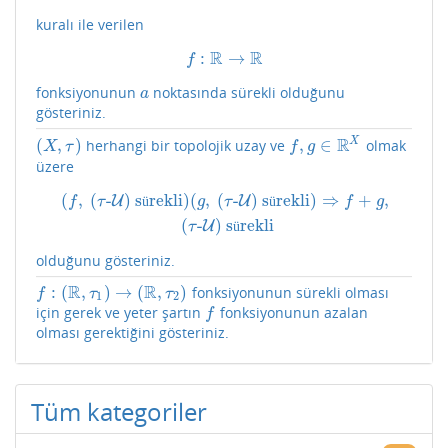
kuralı ile verilen
R
R
:
→
f
:
R
→
R
f
fonksiyonunun
noktasında sürekli olduğunu
a
a
gösteriniz.
R
X
(
,
)
,
∈
herhangi bir topolojik uzay ve
olmak
(
X
,
τ
)
f
,
g
∈
R
X
X
τ
f
g
üzere
(
,
(
-
)
s
rekli
)
(
,
(
-
)
s
rekli
)
⇒
+
,
(
f
,
(
τ
-
U
)
sürekli
U
)
(
g
,
(
τ
-
U
)
sürekli
U
)
⇒
f
+
g
,
(
τ
-
U
)
sürekli
ü
ü
f
τ
g
τ
f
g
(
-
)
s
rekli
U
ü
τ
olduğunu gösteriniz.
R
R
:
(
,
)
→
(
,
)
fonksiyonunun sürekli olması
f
:
(
R
,
τ
1
)
→
(
R
,
τ
2
)
f
τ
τ
1
2
için gerek ve yeter şartın
fonksiyonunun azalan
f
f
olması gerektiğini gösteriniz.
Tüm kategoriler