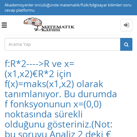
Akademisyenler öncülüğünde matematik/fizik/bilgisayar bilimleri soru
cevap platformu
Toggle
navigation
f:R*2---->R ve x=
(x1,x2)€R*2 için
f(x)=maks(x1,x2) olarak
tanımlanıyor. Bu durumda
f fonksyonunun x=(0,0)
noktasında sürekli
olduğunu gösteriniz.(Not:
bu soruyu Analiz 2 deki €