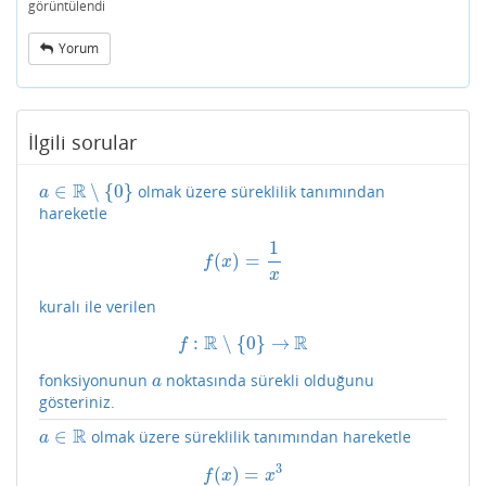
görüntülendi
Yorum
İlgili sorular
R
∈
∖
{
0
}
olmak üzere süreklilik tanımından
a
∈
R
∖
{
0
}
a
hareketle
1
(
)
=
f
(
x
)
=
1
x
f
x
x
kuralı ile verilen
R
R
:
∖
{
0
}
→
f
:
R
∖
{
0
}
→
R
f
fonksiyonunun
noktasında sürekli olduğunu
a
a
gösteriniz.
R
∈
olmak üzere süreklilik tanımından hareketle
a
∈
R
a
3
(
)
=
f
(
x
)
=
x
3
f
x
x