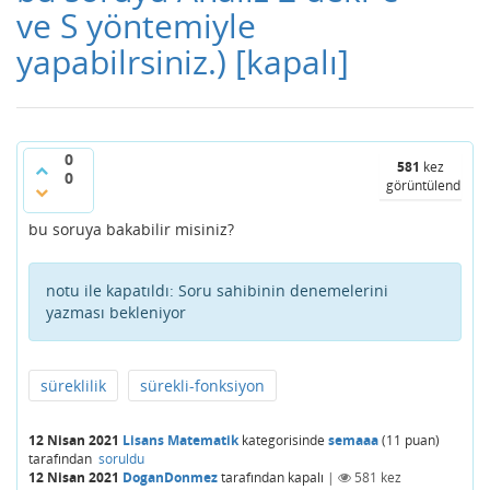
ve S yöntemiyle
yapabilrsiniz.)
[kapalı]
0
581
kez
0
görüntülendi
bu soruya bakabilir misiniz?
notu ile kapatıldı:
Soru sahibinin denemelerini
yazması bekleniyor
süreklilik
sürekli-fonksiyon
12 Nisan 2021
Lisans Matematik
kategorisinde
semaaa
(
11
puan)
tarafından
soruldu
12 Nisan 2021
DoganDonmez
tarafından
kapalı
|
581
kez