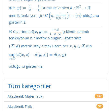
∣
∣
1
1
2
N
R
(
,
)
=
−
:
→
kuralı ile verilen
d
(
x
,
y
)
=
|
1
x
−
1
y
|
d
:
N
2
→
R
d
x
y
d
∣
∣
x
y
(
)
1
,
=
{
}
metrik fonksiyon için
olduğunu
B
(
n
,
1
n
(
n
+
1
)
)
=
{
n
}
B
n
n
(
+
1
)
n
n
gösteriniz.
∣
−
∣
x
y
R
(
,
)
=
ürzerinde
şeklinde tanımlı
R
d
(
x
,
y
)
=
∣
x
−
y
∣
1
+
∣
x
−
y
∣
d
x
y
1
+
∣
−
∣
x
y
fonksiyonun bir metrik olduğunu gösteriniz
(
,
)
,
∈
metrik uzay olmak üzere her
için
(
X
,
d
)
x
,
y
∈
X
X
d
x
y
X
sup
|
(
,
)
−
(
,
)
|
=
(
,
)
sup
z
∈
X
|
d
(
x
,
z
)
−
d
(
y
,
z
)
|
=
d
(
x
,
y
)
d
x
z
d
y
z
d
x
y
∈
z
X
olduğunu gösteriniz.
Tüm kategoriler
Akademik Matematik
737
Akademik Fizik
52