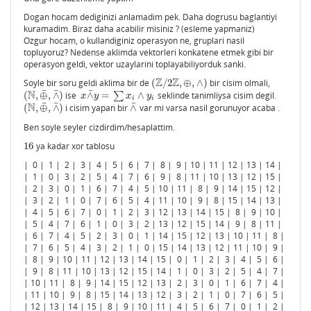
Dogan hocam dediginizi anlamadim pek. Daha dogrusu baglantiyi
kuramadim. Biraz daha acabilir misiniz ? (esleme yapmaniz)
Ozgur hocam, o kullandiginiz operasyon ne, gruplari nasil
topluyoruz? Nedense aklimda vektorleri konkatene etmek gibi bir
operasyon geldi, vektor uzaylarini toplayabiliyorduk sanki.
Z
Z
Soyle bir soru geldi aklima bir de
(
/
2
,
⊕
,
∧
)
bir cisim olmali,
(
Z
/
2
Z
,
⊕
,
∧
)
¯
¯
¯
N
(
,
⊕
,
∧
)
ise
∧
=
∑
∧
seklinde tanimliysa cisim degil.
(
N
,
⊕
¯
,
∧
¯
)
x
∧
¯
y
=
∑
x
i
∧
y
i
x
y
x
y
i
i
¯
¯
¯
N
(
,
⊕
,
∧
)
i cisim yapan bir
∧
var mi varsa nasil gorunuyor acaba .
(
N
,
⊕
¯
,
∧
¯
)
∧
¯
Ben soyle seyler cizdirdim/hesaplattim.
16
ya kadar xor tablosu
16
| 0 | 1 | 2 | 3 | 4 | 5 | 6 | 7 | 8 | 9 | 10 | 11 | 12 | 13 | 14 |
| 1 | 0 | 3 | 2 | 5 | 4 | 7 | 6 | 9 | 8 | 11 | 10 | 13 | 12 | 15 |
| 2 | 3 | 0 | 1 | 6 | 7 | 4 | 5 | 10 | 11 | 8 | 9 | 14 | 15 | 12 |
| 3 | 2 | 1 | 0 | 7 | 6 | 5 | 4 | 11 | 10 | 9 | 8 | 15 | 14 | 13 |
| 4 | 5 | 6 | 7 | 0 | 1 | 2 | 3 | 12 | 13 | 14 | 15 | 8 | 9 | 10 |
| 5 | 4 | 7 | 6 | 1 | 0 | 3 | 2 | 13 | 12 | 15 | 14 | 9 | 8 | 11 |
| 6 | 7 | 4 | 5 | 2 | 3 | 0 | 1 | 14 | 15 | 12 | 13 | 10 | 11 | 8 |
| 7 | 6 | 5 | 4 | 3 | 2 | 1 | 0 | 15 | 14 | 13 | 12 | 11 | 10 | 9 |
| 8 | 9 | 10 | 11 | 12 | 13 | 14 | 15 | 0 | 1 | 2 | 3 | 4 | 5 | 6 |
| 9 | 8 | 11 | 10 | 13 | 12 | 15 | 14 | 1 | 0 | 3 | 2 | 5 | 4 | 7 |
| 10 | 11 | 8 | 9 | 14 | 15 | 12 | 13 | 2 | 3 | 0 | 1 | 6 | 7 | 4 |
| 11 | 10 | 9 | 8 | 15 | 14 | 13 | 12 | 3 | 2 | 1 | 0 | 7 | 6 | 5 |
| 12 | 13 | 14 | 15 | 8 | 9 | 10 | 11 | 4 | 5 | 6 | 7 | 0 | 1 | 2 |