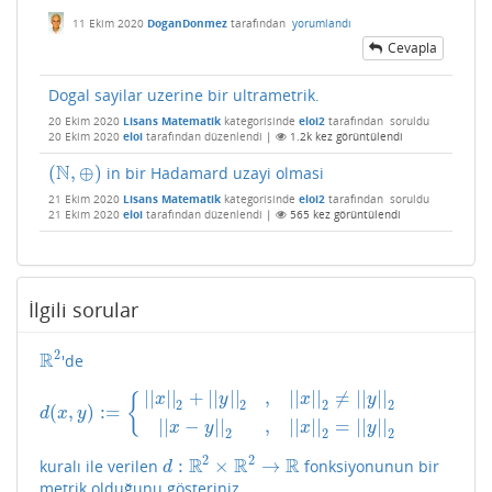
11 Ekim 2020
DoganDonmez
tarafından
yorumlandı
Cevapla
Dogal sayilar uzerine bir ultrametrik.
20 Ekim 2020
Lisans Matematik
kategorisinde
eloi2
tarafından
soruldu
20 Ekim 2020
eloi
tarafından
düzenlendi
|
1.2k
kez görüntülendi
N
(
,
⊕
)
in bir Hadamard uzayi olmasi
(
N
,
⊕
)
21 Ekim 2020
Lisans Matematik
kategorisinde
eloi2
tarafından
soruldu
21 Ekim 2020
eloi
tarafından
düzenlendi
|
565
kez görüntülendi
İlgili sorular
2
R
'de
R
2
|
|
|
|
+
|
|
|
|
,
|
|
|
|
≠
|
|
|
|
{
x
y
x
y
2
2
2
2
(
,
)
:
=
d
(
x
,
y
)
:=
{
|
|
x
|
|
2
+
|
|
y
|
|
2
,
|
|
x
|
|
2
≠
|
|
y
|
|
2
|
|
x
−
y
|
|
2
,
|
|
x
|
|
2
=
|
|
y
|
d
x
y
|
|
−
|
|
,
|
|
|
|
=
|
|
|
|
x
y
x
y
2
2
2
2
2
R
R
R
:
×
→
kuralı ile verilen
fonksiyonunun bir
d
:
R
2
×
R
2
→
R
d
metrik olduğunu gösteriniz.