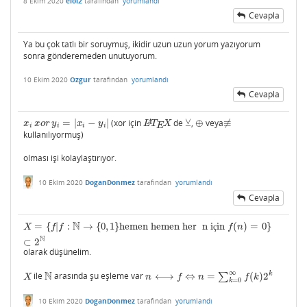
8 Ekim 2020
eloi2
tarafından
yorumlandı
Cevapla
Ya bu çok tatlı bir soruymuş, ikidir uzun uzun yorum yazıyorum
sonra gönderemeden unutuyorum.
10 Ekim 2020
Ozgur
tarafından
yorumlandı
Cevapla
⊻
=
|
−
|
(xor için
de
,
⊕
veya
≢
x
i
x
o
r
y
i
=
|
x
i
−
y
i
|
L
A
T
E
X
⊻
⊕
≢
A
x
x
o
r
y
x
y
L
T
X
E
i
i
i
i
kullanılıyormuş)
olması işi kolaylaştırıyor.
10 Ekim 2020
DoganDonmez
tarafından
yorumlandı
Cevapla
N
=
{
|
:
→
{
0
,
1
}
hemen hemen her n i
in
(
)
=
0
}
X
=
{
f
|
f
:
N
→
{
0
,
1
}
hemen hemen her n için
f
(
n
)
=
0
}
⊂
2
N
X
f
f
ç
f
n
N
⊂
2
olarak düşünelim.
∞
N
k
ile
arasında şu eşleme var
⟷
⇔
=
∑
(
)
2
X
N
n
⟷
f
⇔
n
=
∑
k
=
0
∞
f
(
k
)
2
k
X
n
f
n
f
k
=
0
k
10 Ekim 2020
DoganDonmez
tarafından
yorumlandı