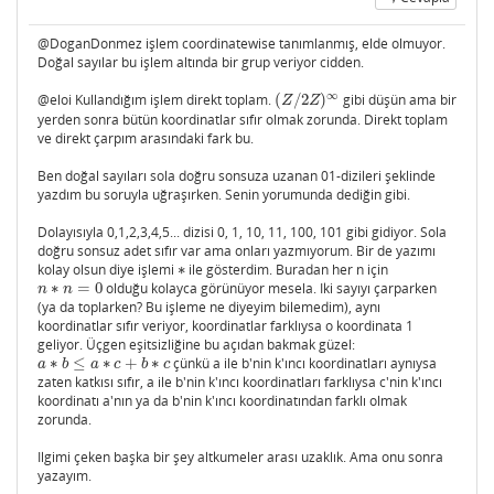
@DoganDonmez işlem coordinatewise tanımlanmış, elde olmuyor.
Doğal sayılar bu işlem altında bir grup veriyor cidden.
∞
@eloi Kullandığım işlem direkt toplam.
(
/
2
)
gibi düşün ama bir
(
Z
/
2
Z
)
∞
Z
Z
yerden sonra bütün koordinatlar sıfır olmak zorunda. Direkt toplam
ve direkt çarpım arasındaki fark bu.
Ben doğal sayıları sola doğru sonsuza uzanan 01-dizileri şeklinde
yazdım bu soruyla uğraşırken. Senin yorumunda dediğin gibi.
Dolayısıyla 0,1,2,3,4,5... dizisi 0, 1, 10, 11, 100, 101 gibi gidiyor. Sola
doğru sonsuz adet sıfır var ama onları yazmıyorum. Bir de yazımı
kolay olsun diye işlemi
∗
ile gösterdim. Buradan her n için
∗
∗
=
0
olduğu kolayca görünüyor mesela. Iki sayıyı çarparken
n
∗
n
=
0
n
n
(ya da toplarken? Bu işleme ne diyeyim bilemedim), aynı
koordinatlar sıfır veriyor, koordinatlar farklıysa o koordinata 1
geliyor. Üçgen eşitsizliğine bu açıdan bakmak güzel:
∗
≤
∗
+
∗
çünkü a ile b'nin k'ıncı koordinatları aynıysa
a
∗
b
≤
a
∗
c
+
b
∗
c
a
b
a
c
b
c
zaten katkısı sıfır, a ile b'nin k'ıncı koordinatları farklıysa c'nin k'ıncı
koordinatı a'nın ya da b'nin k'ıncı koordinatından farklı olmak
zorunda.
Ilgimi çeken başka bir şey altkumeler arası uzaklık. Ama onu sonra
yazayım.