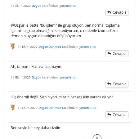
11 Ekim 2020
Ozgur
tarafından
yorumlandı
Cevapla
@Ozgur, elbette "bu işlem" ile grup oluyor, ben normal toplama
işlemi ile grup olmadığını kastediyorum, o nedenle izomorfizm
demenin uygun olmadığını düşünüyorum.
11 Ekim 2020
DoganDonmez
tarafından
yorumlandı
Cevapla
Ah, tamam. Kusura bakmayın.
11 Ekim 2020
Ozgur
tarafından
yorumlandı
Cevapla
Hiç önemli değil. Senin yorumların herkes için yararlı oluyor.
11 Ekim 2020
DoganDonmez
tarafından
yorumlandı
Cevapla
Ben soyle bir sey daha cizdim