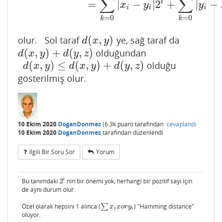
∑
∑
i
=
|
−
|
2
+
|
−
x
y
y
i
i
i
=
0
=
0
k
k
(
,
)
olur. Sol taraf
ye, sağ taraf da
d
(
x
,
y
)
d
x
y
(
,
)
+
(
,
)
olduğundan
d
(
x
,
y
)
+
d
(
y
,
z
)
d
x
y
d
y
z
(
,
)
≤
(
,
)
+
(
,
)
olduğu
d
(
x
,
y
)
≤
d
(
x
,
y
)
+
d
(
y
,
z
)
d
x
y
d
x
y
d
y
z
gösterilmiş olur.
10 Ekim 2020
DoganDonmez
(
6.3k
puan)
tarafından
cevaplandı
10 Ekim 2020
DoganDonmez
tarafından
düzenlendi
Ilgili Bir Soru Sor
Yorum
i
Bu tanımdaki
2
nin bir önemi yok, herhangi bir pozitif sayı için
2
i
de aynı durum olur.
Özel olarak hepsini 1 alınca (
∑
) "Hamming distance"
∑
x
i
x
o
r
y
i
x
x
o
r
y
i
i
oluyor.