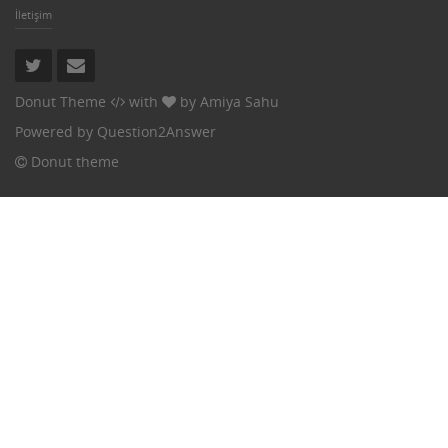
İletişim
Donut Theme
with
by
Amiya Sahu
Powered by
Question2Answer
Donut theme