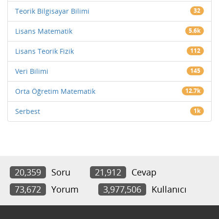
Teorik Bilgisayar Bilimi
32
Lisans Matematik
5.6k
Lisans Teorik Fizik
112
Veri Bilimi
145
Orta Öğretim Matematik
12.7k
Serbest
1k
20,359
Soru
21,912
Cevap
73,672
Yorum
3,977,506
Kullanıcı