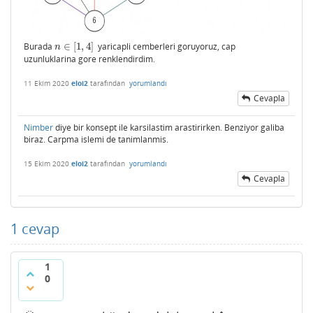
Burada
∈
[
1
,
4
]
yaricapli cemberleri goruyoruz, cap
n
∈
[
1
,
4
]
n
uzunluklarina gore renklendirdim.
11 Ekim 2020
eloi2
tarafından
yorumlandı
Cevapla
Nimber
diye bir konsept ile karsilastim arastirirken. Benziyor galiba
biraz. Carpma islemi de tanimlanmis.
15 Ekim 2020
eloi2
tarafından
yorumlandı
Cevapla
1
cevap
1
0