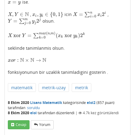
=
ise.
x
=
y
x
y
n
N
,
∈
,
∈
{
0
,
1
}
=
2
i
,
icin
∑
,
X
,
Y
∈
N
x
i
,
y
i
∈
{
0
,
1
}
X
=
∑
i
=
0
n
x
i
2
i
X
Y
x
y
X
x
i
i
i
=
0
i
m
=
2
j
∑
olsun.
Y
=
∑
j
=
0
m
y
j
2
j
Y
y
j
=
0
j
(
,
)
m
a
x
n
m
xor
=
(
xor
)
2
k
∑
X
xor
Y
=
∑
k
=
0
m
a
x
(
n
,
m
)
(
x
k
xor
y
k
)
2
k
X
Y
x
y
k
k
=
0
k
seklinde tanimlanmis olsun.
N
N
N
:
×
→
x
o
r
:
N
×
N
→
N
x
o
r
fonksiyonunun bir uzaklik tanimladigini gosterin .
matematik
metrik-uzay
metrik
8 Ekim 2020
Lisans Matematik
kategorisinde
eloi2
(
857
puan)
tarafından
soruldu
8 Ekim 2020
eloi
tarafından
düzenlendi
|
4.7k
kez görüntülendi
Cevap
Yorum