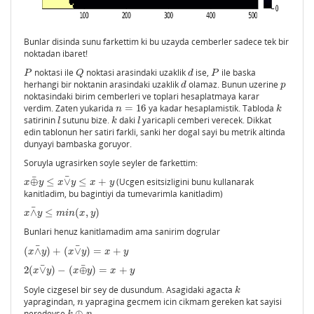
Bunlar disinda sunu farkettim ki bu uzayda cemberler sadece tek bir
noktadan ibaret!
noktasi ile
noktasi arasindaki uzaklik
ise,
ile baska
P
Q
d
P
P
Q
d
P
herhangi bir noktanin arasindaki uzaklik
olamaz. Bunun uzerine
d
p
d
p
noktasindaki birim cemberleri ve toplari hesaplatmaya karar
verdim. Zaten yukarida
=
16
ya kadar hesaplamistik. Tabloda
n
=
16
k
n
k
satirinin
sutunu bize.
daki
yaricapli cemberi verecek. Dikkat
l
k
l
l
k
l
edin tablonun her satiri farkli, sanki her dogal sayi bu metrik altinda
dunyayi bambaska goruyor.
Soruyla ugrasirken soyle seyler de farkettim:
¯
¯
⊕
≤
∨
≤
+
(Ucgen esitsizligini bunu kullanarak
x
⊕
¯
y
≤
x
∨
¯
y
≤
x
+
y
x
y
x
y
x
y
kanitladim, bu bagintiyi da tumevarimla kanitladim)
¯
∧
≤
(
,
)
x
∧
¯
y
≤
m
i
n
(
x
,
y
)
x
y
m
i
n
x
y
Bunlari henuz kanitlamadim ama sanirim dogrular
¯
¯
(
∧
)
+
(
∨
)
=
+
(
x
∧
¯
y
)
+
(
x
∨
¯
y
)
=
x
+
y
x
y
x
y
x
y
¯
¯
2
(
∨
)
−
(
⊕
)
=
+
2
(
x
∨
¯
y
)
−
(
x
⊕
¯
y
)
=
x
+
y
x
y
x
y
x
y
Soyle cizgesel bir sey de dusundum. Asagidaki agacta
k
k
yapragindan,
yapragina gecmem icin cikmam gereken kat sayisi
n
n
neredeyse
⊕