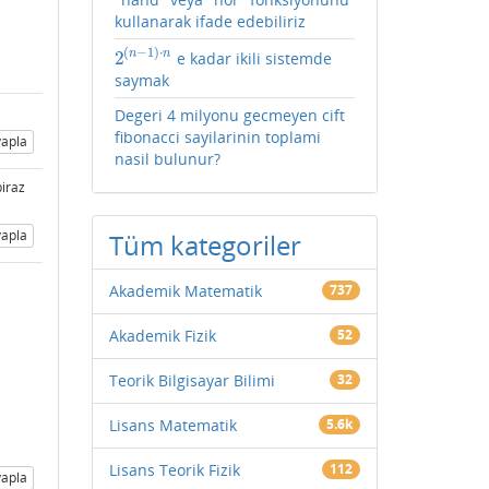
kullanarak ifade edebiliriz
(
−
1
)
⋅
2
n
n
e kadar ikili sistemde
2
(
n
−
1
)
⋅
n
saymak
Degeri 4 milyonu gecmeyen cift
fibonacci sayilarinin toplami
apla
nasil bulunur?
biraz
apla
Tüm kategoriler
Akademik Matematik
737
Akademik Fizik
52
Teorik Bilgisayar Bilimi
32
Lisans Matematik
5.6k
Lisans Teorik Fizik
112
apla