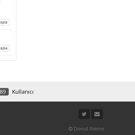
1
apla
apla
189
Kullanıcı
Donut theme