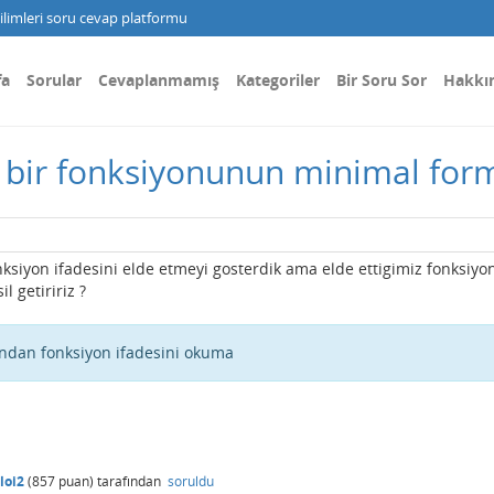
limleri soru cevap platformu
fa
Sorular
Cevaplanmamış
Kategoriler
Bir Soru Sor
Hakkı
 bir fonksiyonunun minimal form
nksiyon ifadesini elde etmeyi gosterdik ama elde ettigimiz fonksiyo
l getiririz ?
ndan fonksiyon ifadesini okuma
loi2
(
857
puan)
tarafından
soruldu