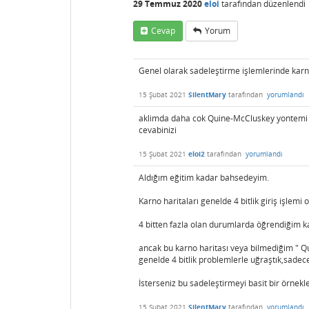
29 Temmuz 2020
eloi
tarafından
düzenlendi
Cevap
Yorum
Genel olarak sadeleştirme işlemlerinde karna
15 Şubat 2021
SilentMary
tarafından
yorumlandı
aklimda daha cok Quine-McCluskey yontemi va
cevabinizi
15 Şubat 2021
eloi2
tarafından
yorumlandı
Aldığım eğitim kadar bahsedeyim.
Karno haritaları genelde 4 bitlik giriş işlemi 
4 bitten fazla olan durumlarda öğrendiğim ka
ancak bu karno haritası veya bilmediğim " Q
genelde 4 bitlik problemlerle uğraştık,sad
İsterseniz bu sadeleştirmeyi basit bir örnekle
15 Şubat 2021
SilentMary
tarafından
yorumlandı