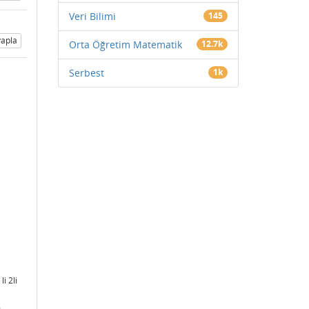
Veri Bilimi
145
apla
Orta Öğretim Matematik
12.7k
Serbest
1k
i 2li