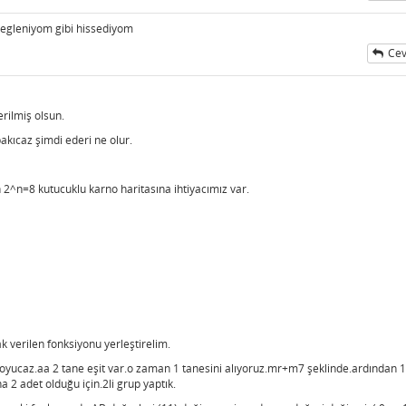
egleniyom gibi hissediyom
Cev
rilmiş olsun.
bakıcaz şimdi ederi ne olur.
 2^n=8 kutucuklu karno haritasına ihtiyacımız var.
 verilen fonksiyonu yerleştirelim.
az.aa 2 tane eşit var.o zaman 1 tanesini alıyoruz.mr+m7 şeklinde.ardından 1 l
na 2 adet olduğu için.2li grup yaptık.