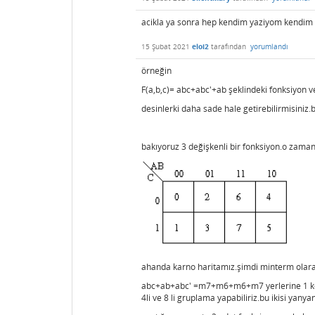
acikla ya sonra hep kendim yaziyom kendim 
15 Şubat 2021
eloi2
tarafından
yorumlandı
örneğin
F(a,b,c)= abc+abc'+ab şeklindeki fonksiyon ve
desinlerki daha sade hale getirebilirmisiniz.
bakıyoruz 3 değişkenli bir fonksiyon.o zaman
ahanda karno haritamız.şimdi minterm olarak
abc+ab+abc' =m7+m6+m6+m7 yerlerine 1 koyuc
4li ve 8 li gruplama yapabiliriz.bu ikisi yanya