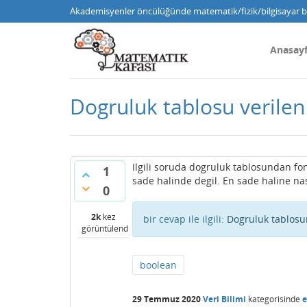
Akademisyenler öncülüğünde matematik/fizik/bilgisayar bi
Anasay
Dogruluk tablosu verilen
Ilgili soruda dogruluk tablosundan fo
1
sade halinde degil. En sade haline nasi
0
2k
kez
bir cevap ile ilgili:
Dogruluk tablosu
görüntülendi
boolean
29 Temmuz 2020
Veri Bilimi
kategorisinde
e