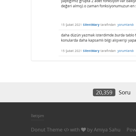
yaptığımız grupta 2 adet fonksiyon var.bakı
değeri almış).o zaman fonksiyonumuzun en sa
15 Şubat 2021
SilentMary
tarafından
yorumlandı
daha düzün yazmak isterdimde.burda tablo f
konularda daha kapsamlı bilgi alışverişi yapab
15 Şubat 2021
SilentMary
tarafından
yorumlandı
20,359
Soru
İletişim
Donut Theme
with
by
Amiya Sahu
Pow