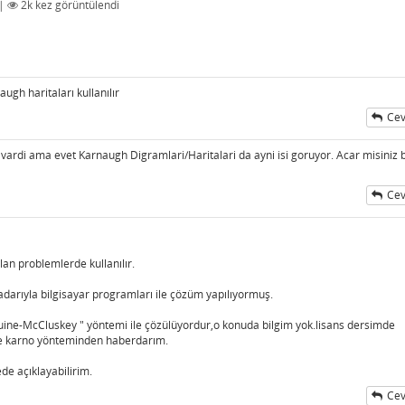
|
2k
kez görüntülendi
ugh haritaları kullanılır
Cev
rdi ama evet Karnaugh Digramlari/Haritalari da ayni isi goruyor. Acar misiniz 
Cev
olan problemlerde kullanılır.
darıyla bilgisayar programları ile çözüm yapılıyormuş.
uine-McCluskey " yöntemi ile çözülüyordur,o konuda bilgim yok.lisans dersimde
ece karno yönteminden haberdarım.
de açıklayabilirim.
Cev