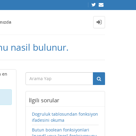
mızda
u nasil bulunur.
n en
İlgili sorular
Dogruluk tablosundan fonksiyon
ifadesini okuma
Butun boolean fonksiyonlari
"nand" veya "nor" fonksiyonunu