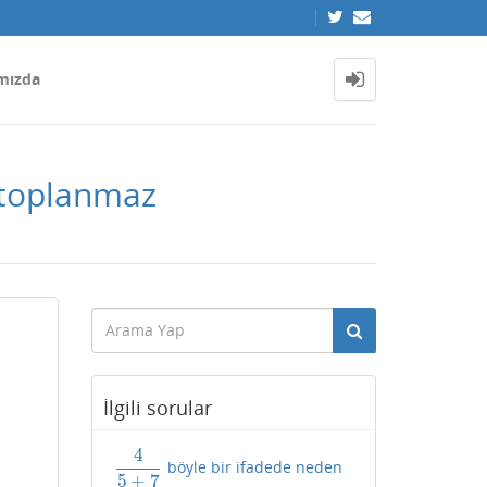
mızda
 toplanmaz
İlgili sorular
4
böyle bir ifadede neden
4
5
+
7
5
+
7