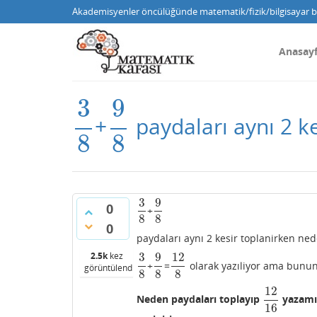
Akademisyenler öncülüğünde matematik/fizik/bilgisayar bi
Anasay
3
9
+
paydaları aynı 2 k
3
8
9
8
8
8
3
9
0
+
3
8
9
8
8
8
0
paydaları aynı 2 kesir toplanirken ne
2.5k
kez
3
9
12
+
=
olarak yazıliyor ama bunun
3
8
9
8
12
8
görüntülendi
8
8
8
12
Neden paydaları toplayıp
yazamıy
12
16
16