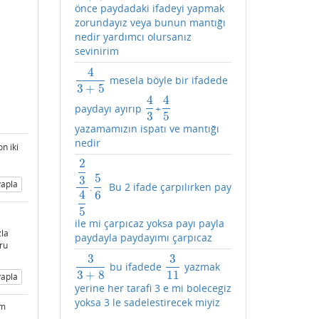
önce paydadaki ifadeyi yapmak
zorundayız veya bunun mantığı
nedir yardımcı olursanız
sevinirim
4
mesela böyle bir ifadede
4
3
+
5
3
+
5
4
4
paydayı ayırıp
+
4
3
4
5
3
5
yazamamızın ispatı ve mantığı
nedir
n iki
2
5
3
apla
.
Bu 2 ifade çarpılırken pay
2
3
4
5
5
6
4
6
5
ile mi çarpıcaz yoksa payı payla
zla
paydayla paydayımı çarpıcaz
ru
3
3
bu ifadede
yazmak
3
3
+
8
3
11
3
+
8
11
apla
yerine her tarafi 3 e mi bolecegiz
yoksa 3 le sadelestirecek miyiz
um