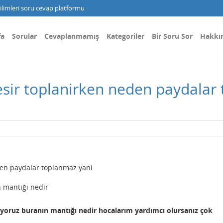
limleri soru cevap platformu
fa
Sorular
Cevaplanmamış
Kategoriler
Bir Soru Sor
Hakkı
esir toplanirken neden paydalar
den paydalar toplanmaz yani
 mantığı nedir
oruz buranın mantığı nedir hocalarım yardımcı olursanız çok