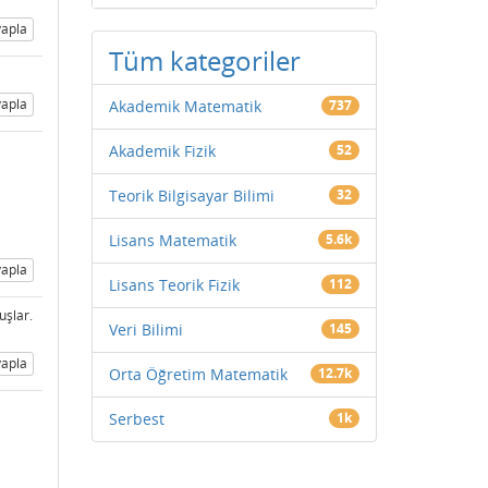
apla
Tüm kategoriler
apla
Akademik Matematik
737
Akademik Fizik
52
Teorik Bilgisayar Bilimi
32
Lisans Matematik
5.6k
apla
Lisans Teorik Fizik
112
uşlar.
Veri Bilimi
145
apla
Orta Öğretim Matematik
12.7k
Serbest
1k