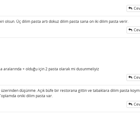
Cev
iri olsun. Üç dilim pasta artı dokuz dilim pasta sana on iki dilim pasta verir.
Cev
a aralarında + olduğu için 2 pasta olarak mi dusunmeliyiz
Cev
 üzerinden düşünme. Açık büfe bir restorana gittin ve tabaklara dilim pasta koym
Toplamda oniki dilim pasta var.
Cev