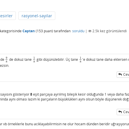
kesirler
rasyonel-sayilar
kategorisinde
Captan
(
153
puan)
tarafından
soruldu
|
2.5k
kez görüntülendi
9
1
1
ilde
de dokuz tane
gibi düşünülebilir. Üç tane
'e dokuz tane daha eklersen o
9
8
1
8
1
8
8
8
8
ezsin.
Cev
ayısını gösteriyor
8
eşit parçaya ayrılmış bileşik kesir olduğunda 1 veya daha fa
ninda aynı olması lazım ki parçaların büyüklükleri aynı olsun böyle düşünerek doğ
Cev
r vb örneklerle bunu aciklayabilirmisin ne olur hocam dünden beridir uğraşıyor