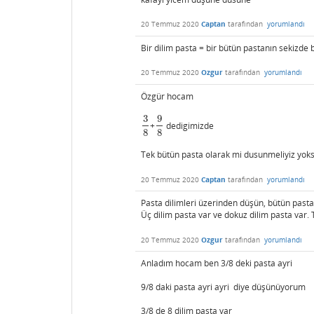
20 Temmuz 2020
Captan
tarafından
yorumlandı
Bir dilim pasta = bir bütün pastanın sekizde b
20 Temmuz 2020
Ozgur
tarafından
yorumlandı
Özgür hocam
3
9
+
dedigimizde
3
8
9
8
8
8
Tek bütün pasta olarak mi dusunmeliyiz yoks
20 Temmuz 2020
Captan
tarafından
yorumlandı
Pasta dilimleri üzerinden düşün, bütün pasta
Üç dilim pasta var ve dokuz dilim pasta var. 
20 Temmuz 2020
Ozgur
tarafından
yorumlandı
Anladım hocam ben 3/8 deki pasta ayri
9/8 daki pasta ayri ayri diye düşünüyorum
3/8 de 8 dilim pasta var