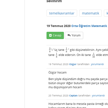
sevinirim
temelkavramlar
matematik
19 Temmuz 2020
Orta Öğretim Matematik
Cevap
Yorum
3
1
'i "üç tane
" gibi düşünebilirsin. Aynı şek
3
8
1
8
8
8
1
1
tane
elde edersin. On iki tane
elde etm
1
8
1
16
8
16
19 Temmuz 2020
Ozgur
tarafından
yorumlandı
Özgür hocam
Ben şöyle düşündüm doğru mu payda parça s
bütün oluyor diğer butunlerdeki parça sayisi
mu düşünüyorum hocam
20 Temmuz 2020
Captan
tarafından
yorumlandı
Hocamlarım bana bı mesela pasta örneği olu
kafayı yicem düşüne dusune