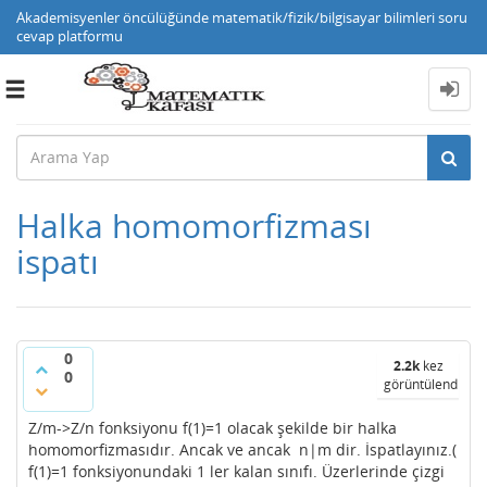
Akademisyenler öncülüğünde matematik/fizik/bilgisayar bilimleri soru
cevap platformu
Toggle
navigation
Halka homomorfizması
ispatı
0
2.2k
kez
0
görüntülendi
Z/m->Z/n fonksiyonu f(1)=1 olacak şekilde bir halka
homomorfizmasıdır. Ancak ve ancak n|m dir. İspatlayınız.(
f(1)=1 fonksiyonundaki 1 ler kalan sınıfı. Üzerlerinde çizgi