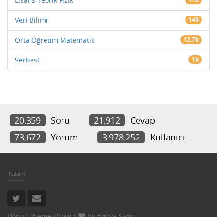
Lisans Teorik Fizik
Veri Bilimi
145
Orta Öğretim Matematik
12.7k
Serbest
1k
20,359
Soru
21,912
Cevap
73,672
Yorum
3,978,252
Kullanıcı
İletişim
Donut Theme
with
by
Amiya Sahu