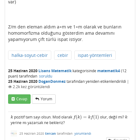
var)
Z/m den eleman aldım a+m ve 1+m olarak ve bunların
homomorfizma olduğunu gösterdim ama devamını
yapamıyorum çift türlü ispat istiyor.
halka-soyut-cebir
cebir
ispat-yöntemleri
25 Haziran 2020
Lisans Matematik
kategorisinde
matematik4
(
12
puan)
tarafından
soruldu
25 Haziran 2020
DoganDonmez
tarafından
yeniden etikenlendirildi
|
2.2k
kez görüntülendi
Cevap
Yorum
pozitif tam sayı olsun. Mod olarak
(
)
=
(
1
)
olur, değil mi?
k
f
(
k
)
=
k
f
(
1
)
k
k
f
k
k
f
k
yerine
yazarsak ne bekleriz?
m
m
25 Haziran 2020
Sercan
tarafından
yorumlandı