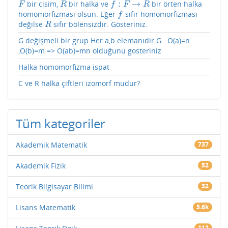
:
→
bir cisim,
bir halka ve
bir örten halka
F
R
f
:
F
→
R
F
R
f
F
R
homomorfizması olsun. Eğer
sıfır homomorfizması
f
f
değilse
sıfır bölensizdir. Gösteriniz.
R
R
G değişmeli bir grup.Her a,b elemanıdir G . O(a)=n
,O(b)=m => O(ab)=mn olduğunu gosteriniz
Halka homomorfizma ispat
C ve R halka çiftleri izomorf mudur?
Tüm kategoriler
Akademik Matematik
737
Akademik Fizik
52
Teorik Bilgisayar Bilimi
32
Lisans Matematik
5.6k
112