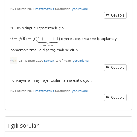
25 Haziran 2020
matematik4
tarafından
yorumlandı
Cevapla
∣
olduğunu göstermek için...
n
∣
m
n
m











0
=
(
0
)
=
(
1
+
⋯
+
1
)
diyerek başlarsak ve iç toplamayı
0
=
f
(
0
)
=
f
(
1
+
⋯
+
1
⏟
m
tane
)
f
f
tane
m
homomorfizma ile dışa taşırsak ne olur?
25 Haziran 2020
Sercan
tarafından
yorumlandı
Cevapla
Fonksiyonların ayrı ayrı toplamlarına eşit oluyor.
25 Haziran 2020
matematik4
tarafından
yorumlandı
Cevapla
İlgili sorular