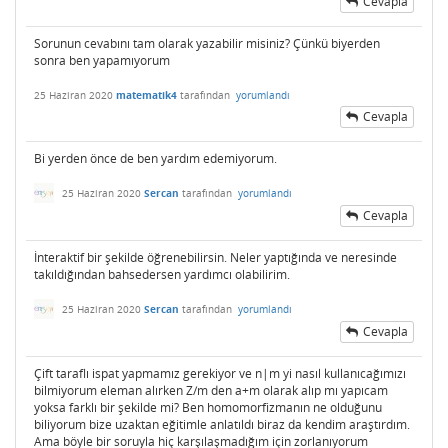
Cevapla
Sorunun cevabını tam olarak yazabilir misiniz? Çünkü biyerden
sonra ben yapamıyorum
25 Haziran 2020
matematik4
tarafından
yorumlandı
Cevapla
Bi yerden önce de ben yardım edemiyorum.
25 Haziran 2020
Sercan
tarafından
yorumlandı
Cevapla
İnteraktif bir şekilde öğrenebilirsin. Neler yaptığında ve neresinde
takıldığından bahsedersen yardımcı olabilirim.
25 Haziran 2020
Sercan
tarafından
yorumlandı
Cevapla
Çift taraflı ispat yapmamız gerekiyor ve n|m yi nasıl kullanıcağımızı
bilmiyorum eleman alırken Z/m den a+m olarak alıp mı yapıcam
yoksa farklı bir şekilde mi? Ben homomorfizmanın ne olduğunu
biliyorum bize uzaktan eğitimle anlatıldı biraz da kendim araştırdım.
Ama böyle bir soruyla hiç karşılaşmadığım için zorlanıyorum