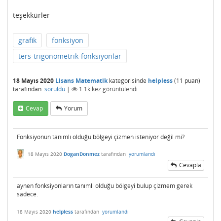
teşekkürler
grafik
fonksiyon
ters-trigonometrik-fonksiyonlar
18 Mayıs 2020
Lisans Matematik
kategorisinde
helpless
(
11
puan)
tarafından
soruldu
|
1.1k
kez görüntülendi
Cevap
Yorum
Fonksiyonun tanımlı olduğu bölgeyi çizmen isteniyor değil mi?
18 Mayıs 2020
DoganDonmez
tarafından
yorumlandı
Cevapla
aynen fonksiyonların tanımlı olduğu bölgeyi bulup çizmem gerek
sadece.
18 Mayıs 2020
helpless
tarafından
yorumlandı