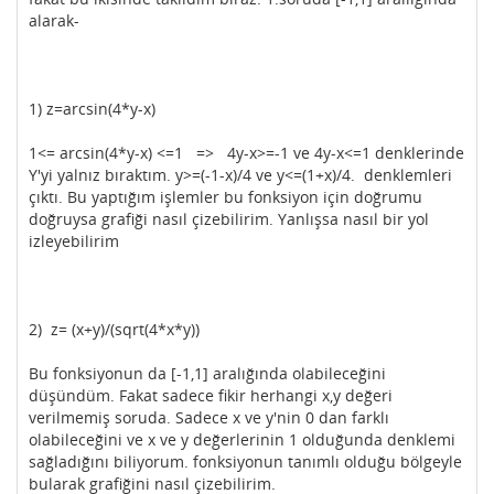
alarak-
1) z=arcsin(4*y-x)
1<= arcsin(4*y-x) <=1 => 4y-x>=-1 ve 4y-x<=1 denklerinde
Y'yi yalnız bıraktım. y>=(-1-x)/4 ve y<=(1+x)/4. denklemleri
çıktı. Bu yaptığım işlemler bu fonksiyon için doğrumu
doğruysa grafiği nasıl çizebilirim. Yanlışsa nasıl bir yol
izleyebilirim
2) z= (x+y)/(sqrt(4*x*y))
Bu fonksiyonun da [-1,1] aralığında olabileceğini
düşündüm. Fakat sadece fikir herhangi x,y değeri
verilmemiş soruda. Sadece x ve y'nin 0 dan farklı
olabileceğini ve x ve y değerlerinin 1 olduğunda denklemi
sağladığını biliyorum. fonksiyonun tanımlı olduğu bölgeyle
bularak grafiğini nasıl çizebilirim.