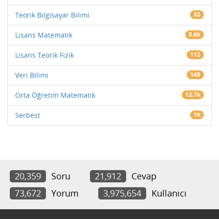
Teorik Bilgisayar Bilimi
32
Lisans Matematik
5.6k
Lisans Teorik Fizik
112
Veri Bilimi
145
Orta Öğretim Matematik
12.7k
Serbest
1k
20,359
Soru
21,912
Cevap
73,672
Yorum
3,975,654
Kullanıcı