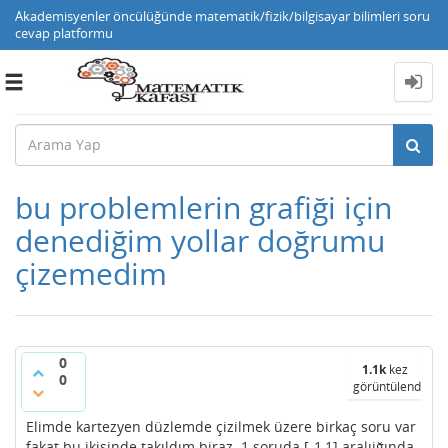
Akademisyenler öncülüğünde matematik/fizik/bilgisayar bilimleri soru
cevap platformu
Toggle
navigation
bu problemlerin grafiği için
denediğim yollar doğrumu
çizemedim
0
1.1k
kez
0
görüntülendi
Elimde kartezyen düzlemde çizilmek üzere birkaç soru var
fakat bu ikisinde takıldım biraz. 1.soruda [-1,1] aralıiğında