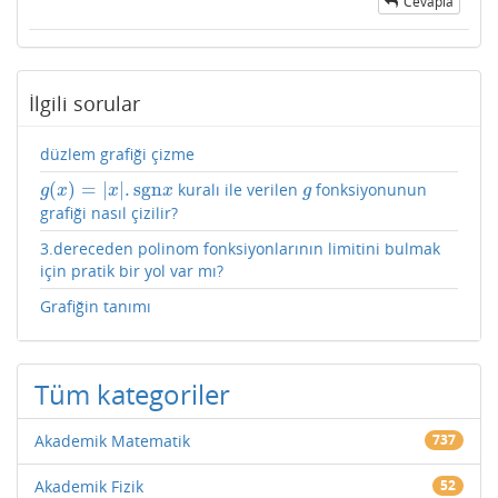
Cevapla
İlgili sorular
düzlem grafiği çizme
(
)
=
|
|
.
sgn
kuralı ile verilen
fonksiyonunun
g
(
x
)
=
|
x
|
.
sgn
x
g
g
x
x
x
g
grafiği nasıl çizilir?
3.dereceden polinom fonksiyonlarının limitini bulmak
için pratik bir yol var mı?
Grafiğin tanımı
Tüm kategoriler
Akademik Matematik
737
Akademik Fizik
52