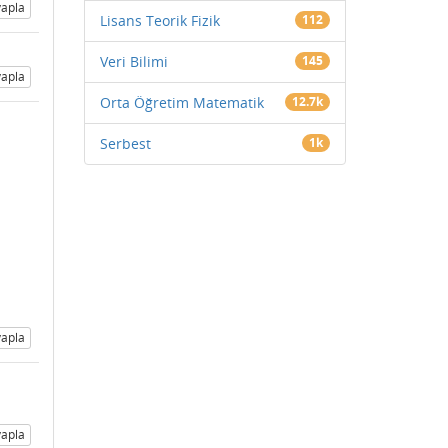
apla
Lisans Teorik Fizik
112
Veri Bilimi
145
apla
Orta Öğretim Matematik
12.7k
Serbest
1k
apla
apla