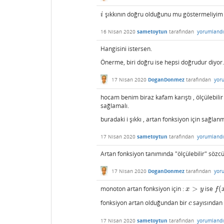
şıkkının doğru olduğunu mu göstermeliyim 
i
i
16 Nisan 2020
sametoytun
tarafından
yorumlandı
Hangisini istersen.
Önerme, biri doğru ise hepsi doğrudur diyor.
17 Nisan 2020
DoganDonmez
tarafından
yor
hocam benim biraz kafam karıştı , ölçülebilir
sağlamalı.
buradaki i şıkkı , artan fonksiyon için sağlan
17 Nisan 2020
sametoytun
tarafından
yorumlandı
Artan fonksiyon tanımında "ölçülebilir" sözcü
17 Nisan 2020
DoganDonmez
tarafından
yor
monoton artan fonksiyon için :
>
ise
(
x
>
y
f
(
x
)
x
y
f
fonksiyon artan olduğundan bir
sayısından
c
c
17 Nisan 2020
sametoytun
tarafından
yorumlandı