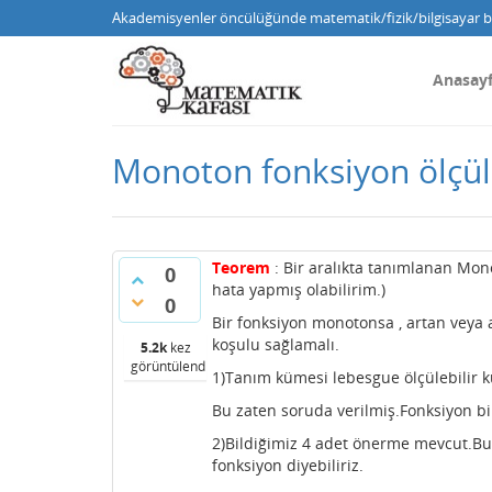
Akademisyenler öncülüğünde matematik/fizik/bilgisayar bi
Anasay
Monoton fonksiyon ölçüle
Teorem
: Bir aralıkta tanımlanan Mono
0
hata yapmış olabilirim.)
0
Bir fonksiyon monotonsa , artan veya a
koşulu sağlamalı.
5.2k
kez
görüntülendi
1)Tanım kümesi lebesgue ölçülebilir 
Bu zaten soruda verilmiş.Fonksiyon bir
2)Bildiğimiz 4 adet önerme mevcut.Bu 
fonksiyon diyebiliriz.