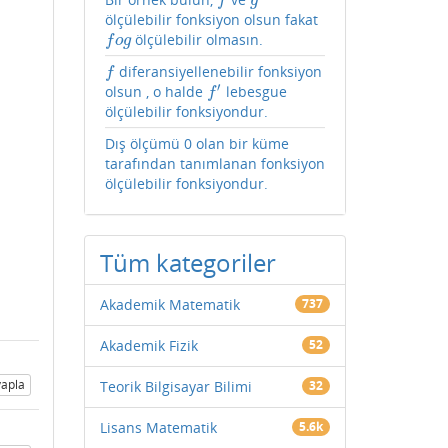
f
g
f
g
ölçülebilir fonksiyon olsun fakat
ölçülebilir olmasın.
f
o
g
f
o
g
diferansiyellenebilir fonksiyon
f
f
′
olsun , o halde
lebesgue
f
′
f
ölçülebilir fonksiyondur.
Dış ölçümü 0 olan bir küme
tarafından tanımlanan fonksiyon
ölçülebilir fonksiyondur.
Tüm kategoriler
Akademik Matematik
737
Akademik Fizik
52
apla
Teorik Bilgisayar Bilimi
32
Lisans Matematik
5.6k