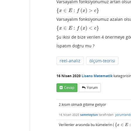
Varsayalım fonksiyonumuz artan olsu
{
∈
:
(
)
>
}
{
x
∈
E
:
f
(
x
)
>
c
}
x
E
f
x
c
Varsayalım fonksiyonumuz azalan ols
{
∈
:
(
)
<
}
{
x
∈
E
:
f
(
x
)
<
c
}
x
E
f
x
c
Şu ikisi de bize verilen 4 önermeye gö
İspatım doğru mu ?
reel-analiz
ölçüm-teorisi
16 Nisan 2020
Lisans Matematik
kategorisi
Cevap
Yorum
2.kısım olmadı gibime geliyor
16 Nisan 2020
sametoytun
tarafından
yorumlandı
Verilenler arasında bu kümelerin (
{
∈
:
{
x
∈
E
:
f
(
x
)
x
E