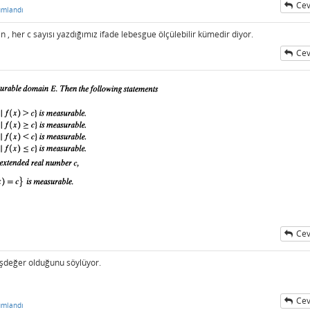
Cev
umlandı
, her c sayısı yazdığımız ifade lebesgue ölçülebilir kümedir diyor.
Cev
Cev
şdeğer olduğunu söylüyor.
Cev
umlandı