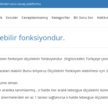
limleri soru cevap platformu
fa
Sorular
Cevaplanmamış
Kategoriler
Bir Soru Sor
Hakkı
bilir fonksiyondur.
ton fonksiyon ölçülebilir fonksiyondur. (İngilizceden Türkçeye çevi
zalan olabilir.Bunu biliyoruz.Ölçülebilir fonksiyon olabilmesi için 2
küme olmalı.
 aralıkta tanımlanmış , o halde her aralık lebesgue ölçülebilir küm
önermelerden en az 1 tanesi sağlanırsa o halde lebesgue ölçülebil