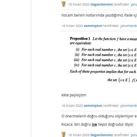
16 Nisan 2020
DoganDonmez
tarafından
yor
hocam benim notlarımda yazdığımız ifade için 
16 Nisan 2020
sametoytun
tarafından
yorumlandı
ekte paylaştım
16 Nisan 2020
sametoytun
tarafından
yorumlandı
O önermelerin doğru olduğunu söylemiyor e
Kısaca: biri doğru
ise
hepsi doğrudur diyor.
16 Nisan 2020
DoganDonmez
tarafından
yor