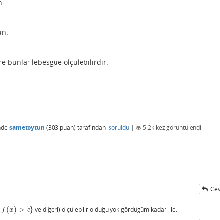
n.
un.
re bunlar lebesgue ölçülebilirdir.
nde
sametoytun
(
303
puan)
tarafından
soruldu
|
5.2k
kez görüntülendi
Cev
(
)
>
}
ve diğeri) ölçülebilir olduğu yok gördüğüm kadarı ile.
>
c
}
f
x
c