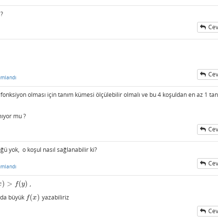
?
Cev
Cev
umlandı
 fonksiyon olması için tanım kümesi ölçülebilir olmalı ve bu 4 koşuldan en az 1 tan
mıyor mu ?
Cev
ğü yok, o koşul nasıl sağlanabilir ki?
Cev
umlandı
)
>
(
)
,
>
f
(
y
)
x
f
y
 da büyük
(
)
yazabiliriz
f
(
x
)
f
x
Cev