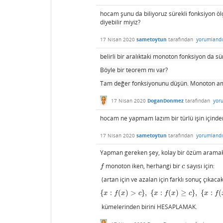
hocam şunu da biliyoruz sürekli fonksiyon ölçü
diyebilir miyiz?
17 Nisan 2020
sametoytun
tarafından
yorumlandı
belirli bir aralıktaki monoton fonksiyon da sür
Böyle bir teorem mı var?
Tam değer fonksiyonunu düşün. Monoton a
17 Nisan 2020
DoganDonmez
tarafından
yor
hocam ne yapmam lazım bir türlü işin içind
17 Nisan 2020
sametoytun
tarafından
yorumlandı
Yapman gereken şey, kolay bir özüm arama
monoton iken, herhangi bir
sayısı için:
f
c
f
c
(artan için ve azalan için farklı sonuç çıkacak
{
:
(
)
>
}
,
{
:
(
)
≥
}
,
{
:
(
{
x
:
f
(
x
)
>
c
}
,
{
x
:
f
(
x
)
≥
c
}
,
{
x
:
f
(
x
)
<
c
}
,
{
x
:
f
(
x
)
≤
c
}
,
x
f
x
c
x
f
x
c
x
f
kümelerinden birini HESAPLAMAK.