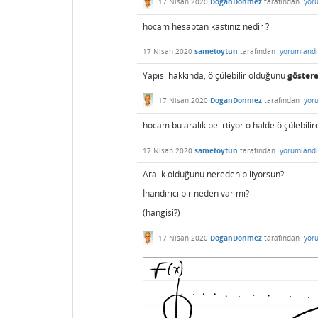
17 Nisan 2020
DoganDonmez
tarafından
yor
hocam hesaptan kastınız nedir ?
17 Nisan 2020
sametoytun
tarafından
yorumlandı
Yapısı hakkında, ölçülebilir olduğunu
göster
17 Nisan 2020
DoganDonmez
tarafından
yor
hocam bu aralık belirtiyor o halde ölçülebili
17 Nisan 2020
sametoytun
tarafından
yorumlandı
Aralık olduğunu nereden biliyorsun?
İnandırıcı bir neden var mı?
(hangisi?)
17 Nisan 2020
DoganDonmez
tarafından
yor