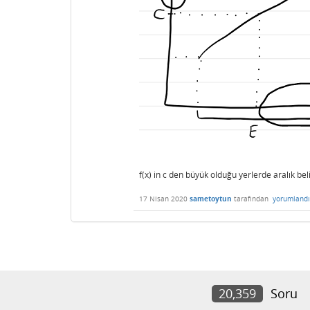
f(x) in c den büyük olduğu yerlerde aralık beli
17 Nisan 2020
sametoytun
tarafından
yorumlandı
20,359
Soru