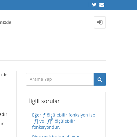
mızda
ride
İlgili sorular
edir.
Eğer
ölçülebilir fonksiyon ise
f
f
p
|
|
|
|
ve
ölçülebilir
|
f
|
|
f
|
p
f
f
ir
fonksiyondur.
Bir örnek bulun,
ve