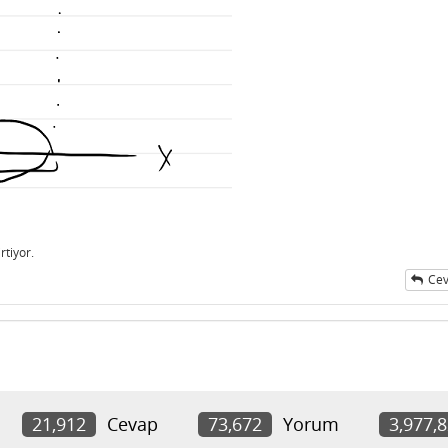
rtiyor.
Cev
21,912
Cevap
73,672
Yorum
3,977,