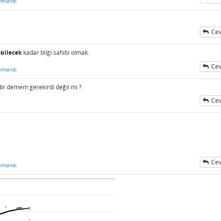
umlandı
Cev
ebilecek
kadar bilgi sahibi olmak.
Cev
umlandı
rdir demem gerekirdi değil mi ?
Cev
Cev
umlandı