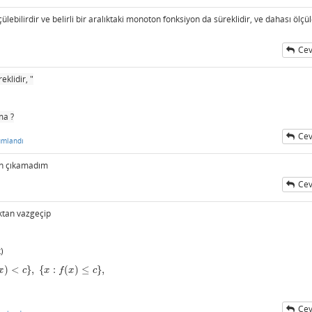
lebilirdir ve belirli bir aralıktaki monoton fonksiyon da süreklidir, ve dahası ölçül
Cev
eklidir, "
ma ?
Cev
umlandı
en çıkamadım
Cev
ktan vazgeçip
)
)
<
}
,
{
:
(
)
≤
}
,
x
c
x
f
x
c
Cev