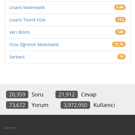
Lisans Matematik
5.6k
Lisans Teorik Fizik
112
Veri Bilimi
145
Orta Öğretim Matematik
12.7k
Serbest
1k
20,359
Soru
21,912
Cevap
73,672
Yorum
3,972,950
Kullanıcı
İletişim