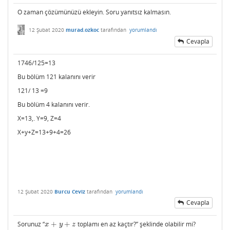
O zaman çözümünüzü ekleyin. Soru yanıtsız kalmasın.
12 Şubat 2020
murad.ozkoc
tarafından
yorumlandı
Cevapla
1746/125=13
Bu bölüm 121 kalanını verir
121/ 13 =9
Bu bölüm 4 kalanını verir.
X=13,. Y=9, Z=4
X+y+Z=13+9+4=26
12 Şubat 2020
Burcu Ceviz
tarafından
yorumlandı
Cevapla
Sorunuz “
+
+
toplamı en az kaçtır?” şeklinde olabilir mi?
x
+
y
+
z
x
y
z