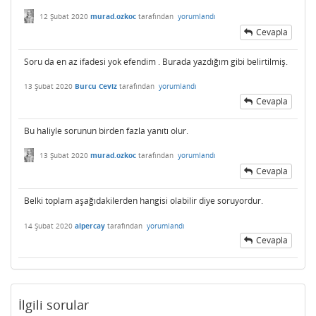
12 Şubat 2020
murad.ozkoc
tarafından
yorumlandı
Cevapla
Soru da en az ifadesi yok efendim . Burada yazdığım gibi belirtilmiş.
13 Şubat 2020
Burcu Ceviz
tarafından
yorumlandı
Cevapla
Bu haliyle sorunun birden fazla yanıtı olur.
13 Şubat 2020
murad.ozkoc
tarafından
yorumlandı
Cevapla
Belki toplam aşağıdakilerden hangisi olabilir diye soruyordur.
14 Şubat 2020
alpercay
tarafından
yorumlandı
Cevapla
İlgili sorular