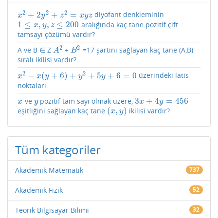
2
2
2
+
2
+
=
diyofant denkleminin
x
2
+
2
y
2
+
z
2
=
x
y
z
x
y
z
x
y
z
1
≤
,
,
≤
200
aralığında kaç tane pozitif çift
1
≤
x
,
y
,
z
≤
200
x
y
z
tamsayı çözümü vardır?
2
2
A ve B ∈ Z
+
=17 şartını sağlayan kaç tane (A,B)
A
2
B
2
A
B
sıralı ikilisi vardır?
2
2
−
(
+
6
)
+
+
5
+
6
=
0
üzerindeki latis
x
2
−
x
(
y
+
6
)
+
y
2
+
5
y
+
6
=
0
x
x
y
y
y
noktaları
3
+
4
=
456
ve
pozitif tam sayı olmak üzere,
x
y
3
x
+
4
y
=
456
x
y
x
y
(
,
)
eşitliğini sağlayan kaç tane
ikilisi vardır?
(
x
,
y
)
x
y
Tüm kategoriler
Akademik Matematik
737
Akademik Fizik
52
Teorik Bilgisayar Bilimi
32