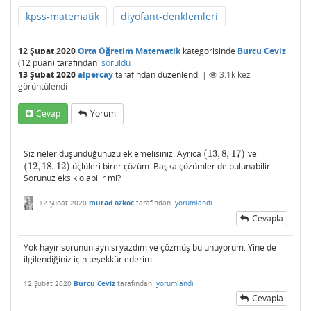
kpss-matematik
diyofant-denklemleri
12 Şubat 2020
Orta Öğretim Matematik
kategorisinde
Burcu Ceviz
(
12
puan)
tarafından
soruldu
13 Şubat 2020
alpercay
tarafından
düzenlendi
|
3.1k
kez
görüntülendi
Cevap
Yorum
Siz neler düşündüğünüzü eklemelisiniz. Ayrıca
(
13
,
8
,
17
)
ve
(
13
,
8
,
17
)
(
12
,
18
,
12
)
üçlüleri birer çözüm. Başka çözümler de bulunabilir.
(
12
,
18
,
12
)
Sorunuz eksik olabilir mi?
12 Şubat 2020
murad.ozkoc
tarafından
yorumlandı
Cevapla
Yok hayır sorunun aynısı yazdım ve çözmüş bulunuyorum. Yine de
ilgilendiğiniz için teşekkür ederim.
12 Şubat 2020
Burcu Ceviz
tarafından
yorumlandı
Cevapla