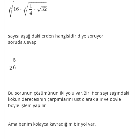
−
−
−
−
−
−
−
−
−
−
−
−
−
−
−
−
−
−
√
1
√
−
−
√
16
⋅
⋅
32
3
5
16
⋅
1
4
⋅
32
3
5
4
sayısı aşağıdakilerden hangisidir diye soruyor
soruda.Cevap
5
6
2
2
5
6
Bu sorunun çözümünün iki yolu var.Biri her sayı sağındaki
kökün derecesinin çarpımlarını üst olarak alır ve böyle
böyle işlem yapılır.
Ama benim kolayca kavradığım bir yol var.