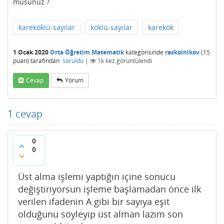
musunuz ?
kareköklü-sayılar
köklü-sayılar
karekök
1 Ocak 2020
Orta Öğretim Matematik
kategorisinde
raskolnikov
(
15
puan)
tarafından
soruldu
|
1k
kez görüntülendi
Cevap
Yorum
1
cevap
0
0
Üst alma işlemi yaptığın içine sonucu
değiştiriyorsun işleme başlamadan önce ilk
verilen ifadenin A gibi bir sayıya eşit
olduğunu söyleyip üst alman lazım son