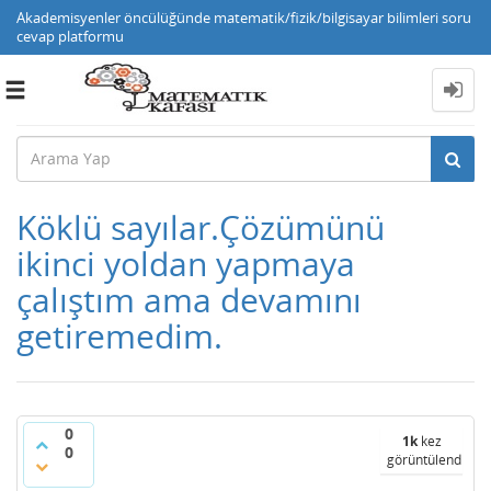
Akademisyenler öncülüğünde matematik/fizik/bilgisayar bilimleri soru
cevap platformu
Toggle
navigation
Köklü sayılar.Çözümünü
ikinci yoldan yapmaya
çalıştım ama devamını
getiremedim.
0
1k
kez
0
görüntülendi