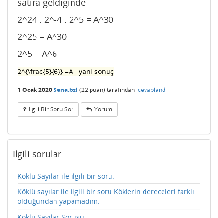
satıra geldiğinde
2^24 . 2^-4 . 2^5 = A^30
2^25 = A^30
2^5 = A^6
2^{\frac{5}{6}} =A yani sonuç
1 Ocak 2020
Sena.bzl
(
22
puan)
tarafından
cevaplandı
Ilgili Bir Soru Sor
Yorum
İlgili sorular
Köklü Sayılar ile ilgili bir soru.
Köklü sayılar ile ilgili bir soru.Köklerin dereceleri farklı
olduğundan yapamadım.
Köklü Sayılar Sorusu