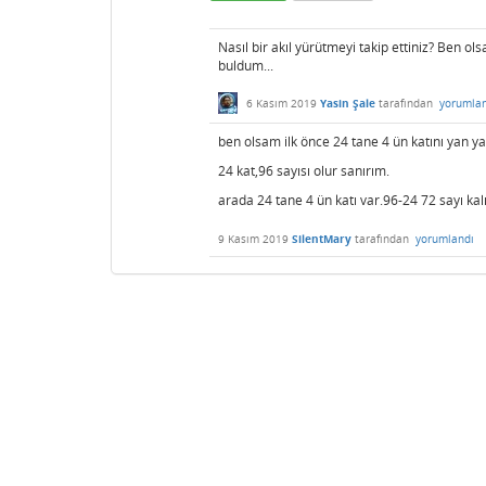
Nasıl bir akıl yürütmeyi takip ettiniz? Ben ols
buldum...
6 Kasım 2019
Yasin Şale
tarafından
yorumla
ben olsam ilk önce 24 tane 4 ün katını yan y
24 kat,96 sayısı olur sanırım.
arada 24 tane 4 ün katı var.96-24 72 sayı ka
9 Kasım 2019
SilentMary
tarafından
yorumlandı