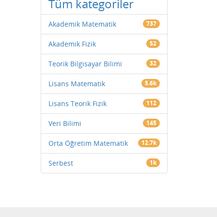
Tüm kategoriler
Akademik Matematik
737
Akademik Fizik
52
Teorik Bilgisayar Bilimi
32
Lisans Matematik
5.6k
Lisans Teorik Fizik
112
Veri Bilimi
145
Orta Öğretim Matematik
12.7k
Serbest
1k