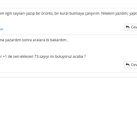
am ilgili sayıları yazıp bir örüntü, bir kural bulmaya çalışırım. Nitekim yazdım, yap
Cev
ndı
ana yazardım.sonra aralara bi bakardım...
lır.+1 de sen eklesen 73.sayıyı mı buluyoruz acaba ?
Cev