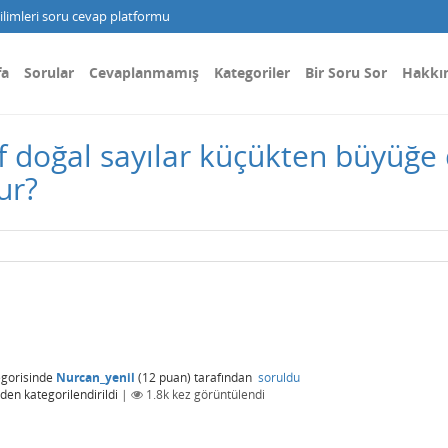
limleri soru cevap platformu
fa
Sorular
Cevaplanmamış
Kategoriler
Bir Soru Sor
Hakkı
f doğal sayılar küçükten büyüğe 
ur?
gorisinde
Nurcan_yenil
(
12
puan)
tarafından
soruldu
den kategorilendirildi
|
1.8k
kez görüntülendi