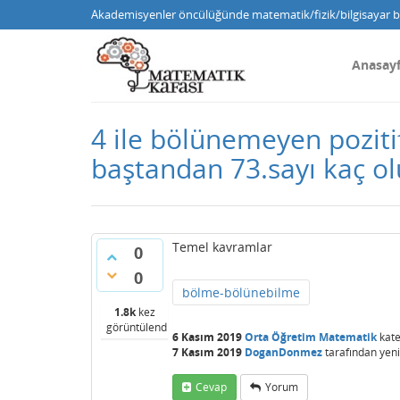
Akademisyenler öncülüğünde matematik/fizik/bilgisayar bi
Anasay
4 ile bölünemeyen poziti
baştandan 73.sayı kaç ol
Temel kavramlar
0
0
bölme-bölünebilme
1.8k
kez
görüntülendi
6 Kasım 2019
Orta Öğretim Matematik
kate
7 Kasım 2019
DoganDonmez
tarafından
yeni
Cevap
Yorum