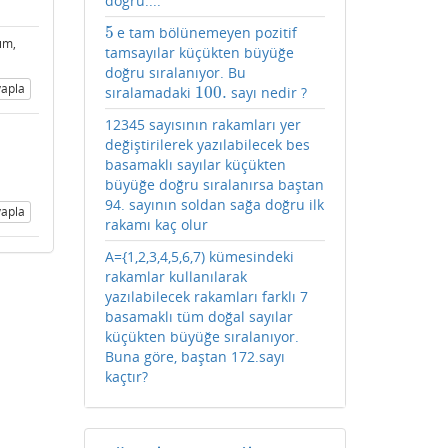
doğru....
5
e tam bölünemeyen pozitif
5
tım,
tamsayılar küçükten büyüğe
doğru sıralanıyor. Bu
apla
100.
sıralamadaki
sayı nedir ?
100.
12345 sayısının rakamları yer
değiştirilerek yazılabilecek bes
basamaklı sayılar küçükten
büyüğe doğru sıralanırsa baştan
94. sayının soldan sağa doğru ilk
apla
rakamı kaç olur
A={1,2,3,4,5,6,7) kümesindeki
rakamlar kullanılarak
yazılabilecek rakamları farklı 7
basamaklı tüm doğal sayılar
küçükten büyüğe sıralanıyor.
Buna göre, baştan 172.sayı
kaçtır?