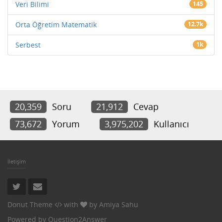
Veri Bilimi
145
Orta Öğretim Matematik
12.7k
Serbest
1k
20,359
Soru
21,912
Cevap
73,672
Yorum
3,975,202
Kullanıcı
İletişim
Donut Theme
with
by
Amiya Sahu
Powered by
Question2Answer