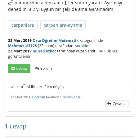
2
1
parantezine aldım ama
ler sorun yarattı. Ayırmayı
a
2
1
a
denedim. a'2 yi uygun bir şekilde ama ayıramadım.
çarpanlara
çarpanlara-ayırma
23 Mart 2019
Orta Öğretim Matematik
kategorisinde
Mahmut123123
(
22
puan)
tarafından
soruldu
23 Mart 2019
murad.ozkoc
tarafından
düzenlendi
|
1.3k
kez
görüntülendi
Cevap
Yorum
4
2
−
yi iki kare farkı düşün.
a
4
−
a
2
a
a
23 Mart 2019
alpercay
tarafından
yorumlandı
Cevapla
1
cevap